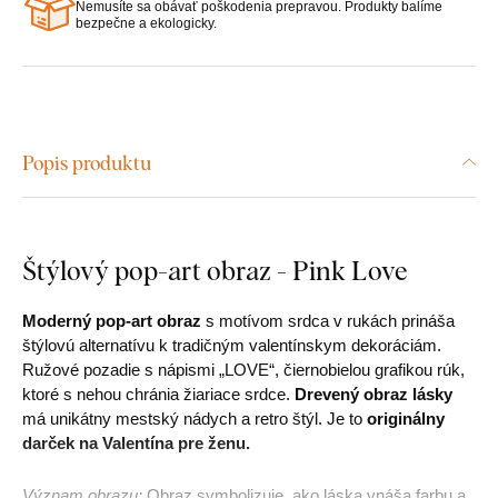
Nemusíte sa obávať poškodenia prepravou. Produkty balíme
bezpečne a ekologicky.
Popis produktu
Štýlový pop-art obraz - Pink Love
Moderný pop-art obraz
s motívom srdca v rukách prináša
štýlovú alternatívu k tradičným valentínskym dekoráciám.
Ružové pozadie s nápismi „LOVE“, čiernobielou grafikou rúk,
ktoré s nehou chránia žiariace srdce.
Drevený obraz lásky
má unikátny mestský nádych a retro štýl. Je to
originálny
darček na Valentína pre ženu.
Význam obrazu:
Obraz symbolizuje, ako láska vnáša farbu a