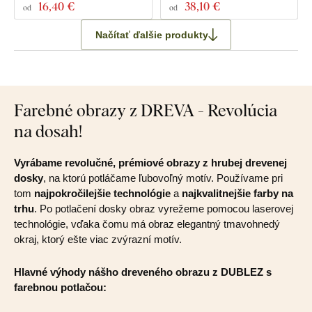
16
,40 €
38
,10 €
od
od
Načítať ďalšie produkty
Farebné obrazy z DREVA - Revolúcia
na dosah!
Vyrábame revolučné, prémiové obrazy z hrubej drevenej
dosky
, na ktorú potláčame ľubovoľný motív. Používame pri
tom
najpokročilejšie technológie
a
najkvalitnejšie farby na
trhu
. Po potlačení dosky obraz vyrežeme pomocou laserovej
technológie, vďaka čomu má obraz elegantný tmavohnedý
okraj, ktorý ešte viac zvýrazní motív.
Hlavné výhody nášho dreveného obrazu z DUBLEZ s
farebnou potlačou: