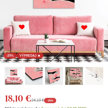
-25%
VÝPREDAJ 🔥
+ 3
18,10 €
24,10 €
-
25
%