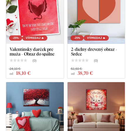
-25%
VÝPREDAJ 🔥
-25%
VÝPREDAJ 🔥
Valentínsky darček pre
2-dielny drevený obraz -
muža - Obraz do spálne
Srdce
(
0
)
(
0
)
24,10 €
51,60 €
18
,10 €
38
,70 €
od
od
Čo nájdete v balíku?
Štýlový pop-art obraz - Pink Love
Vopred namontovaný háčik / háčiky na druhej strane
obrazu
Prehľadný návod na montáž