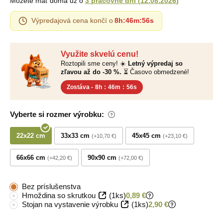
Môžete mať doma už o
3 pracovné dni
(
12.08.2026
)
Výpredajová cena končí o
8h
:
46m
:
55s
Využite skvelú cenu!
Roztopili sme ceny! ☀️
Letný výpredaj so
zľavou až do -30 %.
⏳ Časovo obmedzené!
Zostáva -
8h
:
46m
:
55s
Vyberte si rozmer výrobku:
22x22 cm
33x33 cm
45x45 cm
+10,70 €
+23,10 €
66x66 cm
90x90 cm
+42,20 €
+72,00 €
Bez príslušenstva
Hmoždina so skrutkou
(1ks)
0,89 €
Stojan na vystavenie výrobku
(1ks)
2,90 €