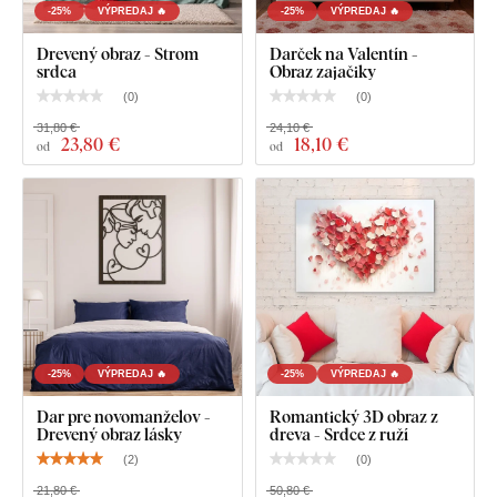
-25%
VÝPREDAJ 🔥
-25%
VÝPREDAJ 🔥
Drevený obraz - Strom
Darček na Valentín -
srdca
Obraz zajačiky
(
0
)
(
0
)
31,80 €
24,10 €
23
,80 €
18
,10 €
od
od
-25%
VÝPREDAJ 🔥
-25%
VÝPREDAJ 🔥
Dar pre novomanželov -
Romantický 3D obraz z
Drevený obraz lásky
dreva - Srdce z ruží
(
2
)
(
0
)
21,80 €
50,80 €