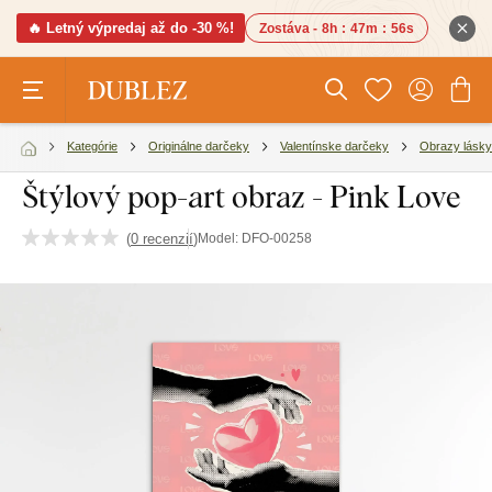
🔥 Letný výpredaj až do -30 %!
Zostáva -
8h
:
47m
:
55s
Kategórie
Originálne darčeky
Valentínske darčeky
Obrazy lásky
Štýlový pop-art obraz - Pink Love
(
0 recenzií
)
Model:
DFO-00258