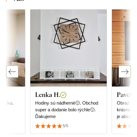
Lenka H.
Pavel 
riadku.
Hodiny sú nádherné🙂. Obchod
Obraz sa 
super a dodanie bolo rýchle🙂.
krásne sp
Ďakujeme
je absolút
Oceňujeme
5/5
a precízn