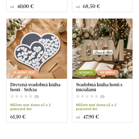
40
,00 €
68
,50 €
od
od
VLASTNÝ TEXT
NOVINKA
NA MIERU
Drevená svadobná kniha
Svadobná kniha hostí s
hostí - Srdcia
iniciálami
(
0
)
(
0
)
Môžete mať doma už o 2
Môžete mať doma už o 2
pracovné dni
pracovné dni
61
,10 €
47
,90 €
od