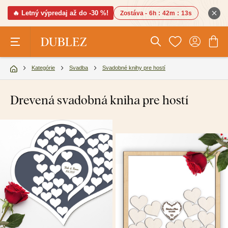
🔥 Letný výpredaj až do -30 %!
Zostáva -
6h
:
42m
:
13s
Kategórie
Svadba
Svadobné knihy pre hostí
Drevená svadobná kniha pre hostí