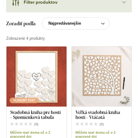
Filter produktov
Zoradiť podľa
Zobrazené 4 produkty
VLASTNÝ TEXT
Svadobná kniha pre hostí
Veľká svadobná kniha
- Spomienková tabuľa
hostí - Vtáčatá
(
0
)
(
0
)
Môžete mať doma už o 2
Môžete mať doma už o 2
pracovné dni
pracovné dni