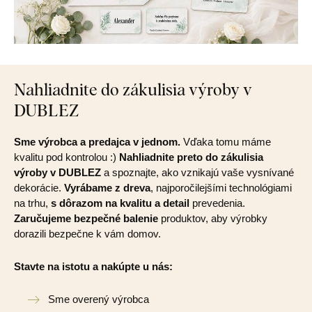
Nahliadnite do zákulisia výroby v
DUBLEZ
Sme výrobca a predajca v jednom.
Vďaka tomu máme
kvalitu pod kontrolou :)
Nahliadnite preto do zákulisia
výroby v DUBLEZ
a spoznajte, ako vznikajú vaše vysnívané
dekorácie.
Vyrábame z dreva
, najporočilejšími technológiami
na trhu,
s dôrazom na kvalitu a detail
prevedenia.
Zaručujeme bezpečné balenie
produktov, aby výrobky
dorazili bezpečne k vám domov.
Stavte na istotu a nakúpte u nás:
Sme overený výrobca