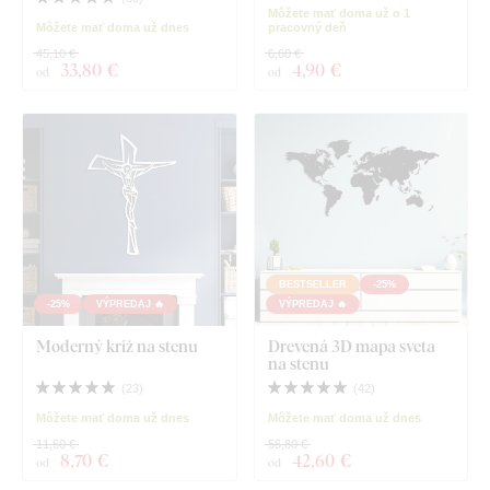
Môžete mať doma už o 1
Môžete mať doma už dnes
pracovný deň
45,10 €
6,60 €
33
,80 €
4
,90 €
od
od
BESTSELLER
-25%
-25%
VÝPREDAJ 🔥
VÝPREDAJ 🔥
Moderný kríž na stenu
Drevená 3D mapa sveta
na stenu
(
23
)
(
42
)
Môžete mať doma už dnes
Môžete mať doma už dnes
11,60 €
56,80 €
8
,70 €
42
,60 €
od
od