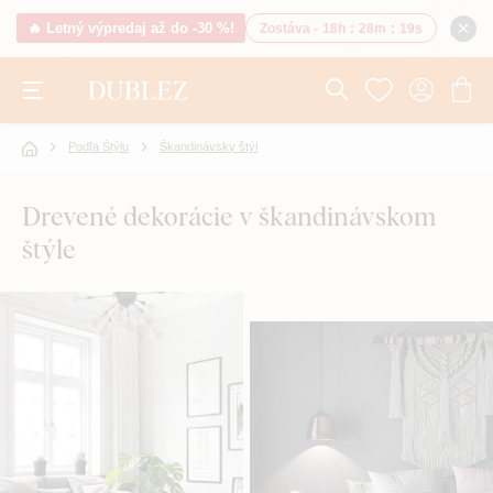
🔥 Letný výpredaj až do -30 %!
Zostáva -
18h
:
28m
:
18s
Podľa Štýlu
Škandinávsky štýl
Drevené dekorácie v škandinávskom
štýle