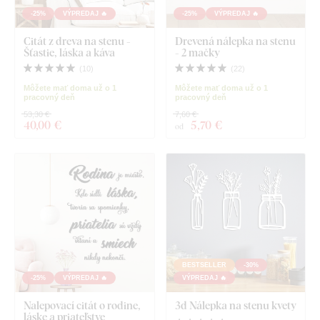
-25%
VÝPREDAJ 🔥
-25%
VÝPREDAJ 🔥
Citát z dreva na stenu -
Drevená nálepka na stenu
Šťastie, láska a káva
- 2 mačky
(
10
)
(
22
)
Môžete mať doma už o 1
Môžete mať doma už o 1
pracovný deň
pracovný deň
53,30 €
7,60 €
40
,00 €
5
,70 €
od
BESTSELLER
-30%
-25%
VÝPREDAJ 🔥
VÝPREDAJ 🔥
Nalepovací citát o rodine,
3d Nálepka na stenu kvety
láske a priateľstve