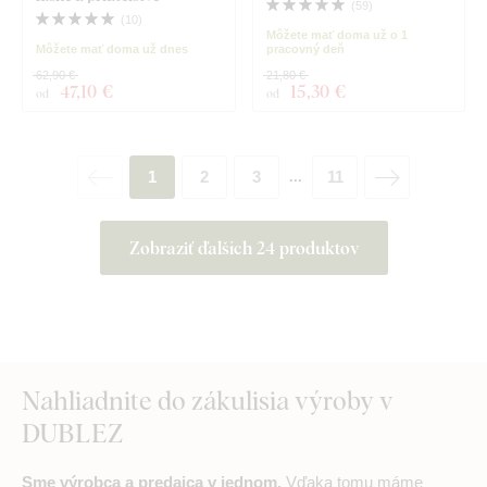
(
59
)
(
10
)
Môžete mať doma už o 1
Môžete mať doma už dnes
pracovný deň
62,90 €
21,80 €
47
,10 €
15
,30 €
od
od
1
2
3
11
...
Zobraziť ďalších 24 produktov
Nahliadnite do zákulisia výroby v
DUBLEZ
Sme výrobca a predajca v jednom.
Vďaka tomu máme