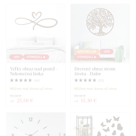
BESTSELLER
-25%
-30%
VÝPREDAJ 🔥
VÝPREDAJ 🔥
Veľký obraz nad posteľ -
Drevený obraz strom
Nekonečná láska
života - Dafor
(
44
)
(
63
)
Môžete mať doma už dnes
Môžete mať doma už dnes
36,50 €
20,40 €
25
,50 €
15
,30 €
od
od