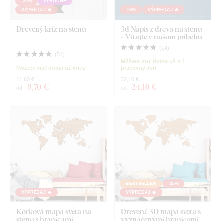
-25%
VÝHODNÉ
VÝPREDAJ 🔥
-25%
VÝPREDAJ 🔥
Drevený kríž na stenu
3d Nápis z dreva na stenu
- Vitajte v našom príbehu
(
14
)
(
54
)
Môžete mať doma už o 1
Môžete mať doma už dnes
pracovný deň
11,60 €
32,10 €
8
,70 €
24
,10 €
od
od
BESTSELLER
-25%
VÝPREDAJ 🔥
VÝPREDAJ 🔥
Korková mapa sveta na
Drevená 3D mapa sveta s
stenu s hranicami
vyznačenými hranicami