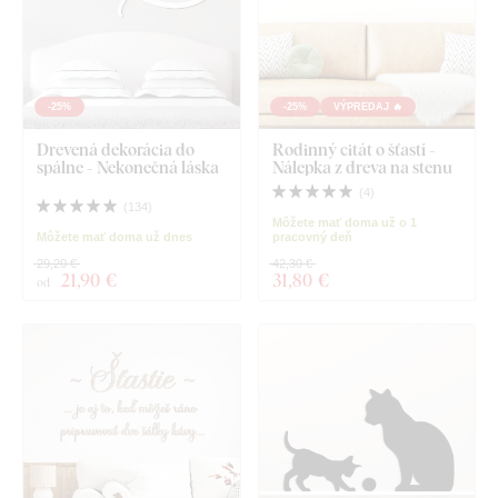
-25%
-25%
VÝPREDAJ 🔥
Drevená dekorácia do
Rodinný citát o šťastí -
spálne - Nekonečná láska
Nálepka z dreva na stenu
(
4
)
(
134
)
Môžete mať doma už o 1
Môžete mať doma už dnes
pracovný deň
29,20 €
42,30 €
21
,90 €
31
,80 €
od