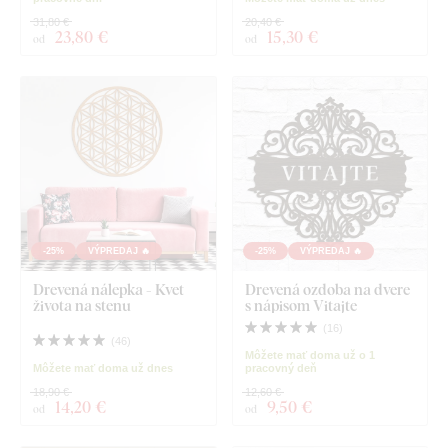
31,80 €
20,40 €
23
,80 €
15
,30 €
od
od
-25%
VÝPREDAJ 🔥
-25%
VÝPREDAJ 🔥
Drevená nálepka - Kvet
Drevená ozdoba na dvere
života na stenu
s nápisom Vitajte
(
16
)
(
46
)
Môžete mať doma už o 1
Môžete mať doma už dnes
pracovný deň
18,90 €
12,60 €
14
,20 €
9
,50 €
od
od