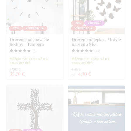
-26%
VÝHODNÉ
-25%
VÝPREDAJ 🔥
VÝPREDAJ 🔥
Drevené nalepovacie
Drevená nálepka - Motýle
hodiny - Tempora
na stenu 8 ks
(
8
)
(
45
)
Môžete mať doma už o 1
Môžete mať doma už o 1
pracovný deň
pracovný deň
47,60 €
6,60 €
35
,70 €
4
,90 €
od