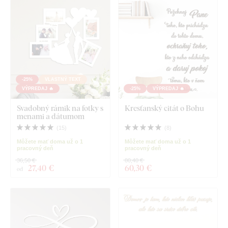
-25%
VLASTNÝ TEXT
VÝPREDAJ 🔥
-25%
VÝPREDAJ 🔥
Svadobný rámik na fotky s
Kresťanský citát o Bohu
menami a dátumom
(
15
)
(
8
)
Môžete mať doma už o 1
Môžete mať doma už o 1
pracovný deň
pracovný deň
36,50 €
80,40 €
27
,40 €
60
,30 €
od