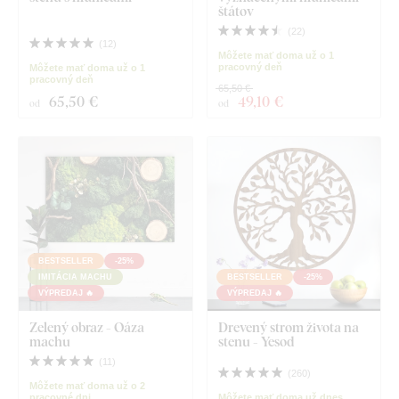
štátov
(
22
)
(
12
)
Môžete mať doma už o 1
pracovný deň
Môžete mať doma už o 1
pracovný deň
65,50 €
65
,50 €
49
,10 €
od
od
BESTSELLER
-25%
IMITÁCIA MACHU
BESTSELLER
-25%
VÝPREDAJ 🔥
VÝPREDAJ 🔥
Zelený obraz - Oáza
Drevený strom života na
machu
stenu - Yesod
(
11
)
(
260
)
Môžete mať doma už o 2
pracovné dni
Môžete mať doma už dnes