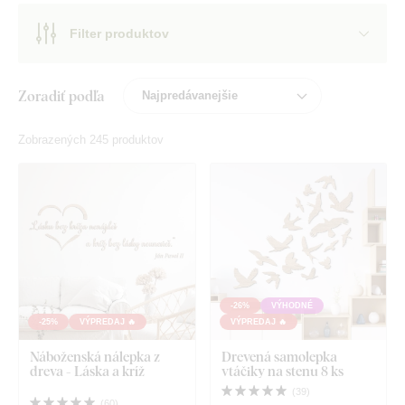
Filter produktov
Zoradiť podľa
Zobrazených 245 produktov
-26%
VÝHODNÉ
-25%
VÝPREDAJ 🔥
VÝPREDAJ 🔥
Náboženská nálepka z
Drevená samolepka
dreva - Láska a kríž
vtáčiky na stenu 8 ks
(
39
)
(
60
)