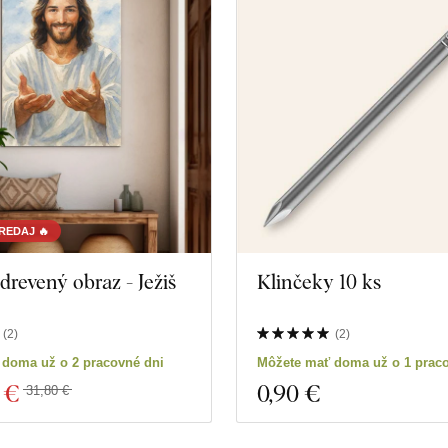
REDAJ 🔥
drevený obraz - Ježiš
Klinčeky 10 ks
(
2
)
(
2
)
 doma už o 2 pracovné dni
Môžete mať doma už o 1 prac
 €
0
,90 €
31,80 €