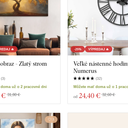
REDAJ 🔥
-25%
VÝPREDAJ 🔥
obraz - Zlatý strom
Veľké nástenné hodin
Numerus
(
3
)
(
32
)
 doma už o 2 pracovné dni
Môžete mať doma už o 1 prac
 €
24
,40 €
31,80 €
32,60 €
od
1