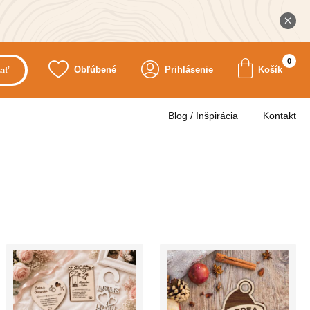
0
Obľúbené
Prihlásenie
Košík
ať
Blog / Inšpirácia
Kontakt