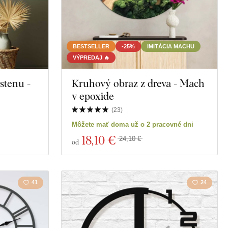
BESTSELLER
-25%
IMITÁCIA MACHU
VÝPREDAJ 🔥
stenu -
Kruhový obraz z dreva - Mach
v epoxide
(
23
)
Môžete mať doma už o 2 pracovné dni
18
,10 €
24,10 €
od
41
24