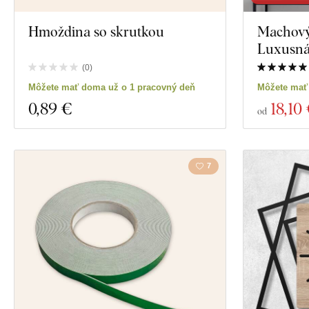
Exkluzivita
Hmoždina so skrutkou
Machový 
Motivácia
Luxusná 
Materiál
Hmyz
(
0
)
Môžete mať doma už o 1 pracovný deň
Môžete mať
Hĺbka
Film
0
,89 €
18
,10
od
Jedlo a nápoje
7
Zobraziť 3171 