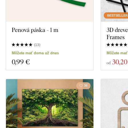
BESTSELLER
Penová páska - 1 m
3D dreve
Frames
(
13
)
Môžete mať doma už dnes
Môžete mať
0
,99 €
30
,20
od
36