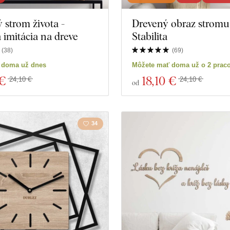
strom života -
Drevený obraz stromu 
Hudba
Námor
imitácia na dreve
Stabilita
Vesmír
Šport
(
38
)
(
69
)
 doma už dnes
Môžete mať doma už o 2 prac
Hry
Portrét
 €
18
,10 €
24,10 €
24,10 €
od
Osobnosti
Svadb
34
produktov
Zavrieť filter