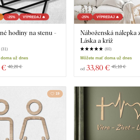
-25%
VÝPREDAJ 🔥
-25%
VÝPREDAJ 🔥
né hodiny na stenu -
Náboženská nálepka z
Láska a kríž
(
31
)
(
60
)
 doma už dnes
Môžete mať doma už dnes
 €
33
,80 €
40,20 €
45,10 €
od
19