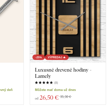
-25%
VÝPREDAJ 🔥
Luxusné drevené hodiny -
Lamely
(
8
)
ovný deň
Môžete mať doma už dnes
26
,50 €
35,30 €
od