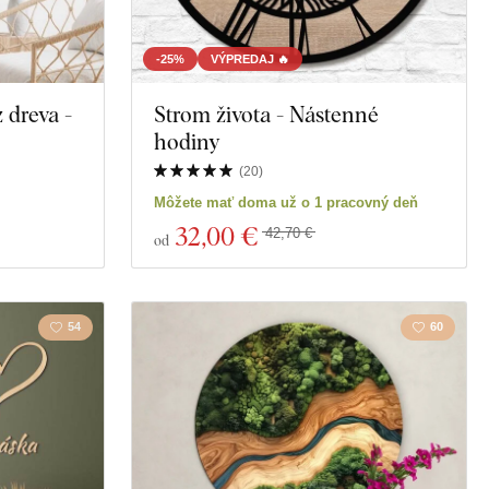
-25%
VÝPREDAJ 🔥
 dreva -
Strom života - Nástenné
hodiny
(
20
)
Môžete mať doma už o 1 pracovný deň
32
,00 €
42,70 €
od
54
60