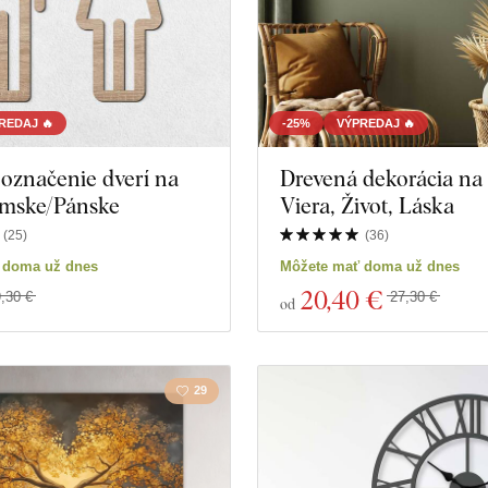
REDAJ 🔥
-25%
VÝPREDAJ 🔥
označenie dverí na
Drevená dekorácia na 
mske/Pánske
Viera, Život, Láska
(
25
)
(
36
)
 doma už dnes
Môžete mať doma už dnes
20
,40 €
,30 €
27,30 €
od
29