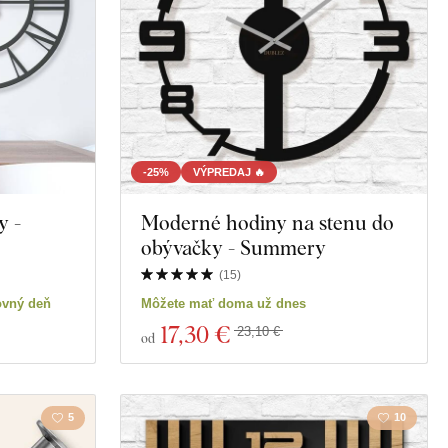
-25%
VÝPREDAJ 🔥
y -
Moderné hodiny na stenu do
obývačky - Summery
(
15
)
ovný deň
Môžete mať doma už dnes
17
,30 €
23,10 €
od
5
10