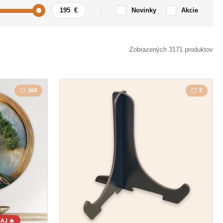
Novinky
Akcie
Auto / Motorka
Zobrazených 3171 produktov
zmus
Citát / Nápis
164
2
y
Krajina
Láska
la
Mapa
a
Polygonal
Sovy
Zviera
AJ 🔥