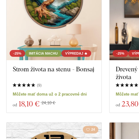
-25%
IMITÁCIA MACHU
VÝPREDAJ 🔥
-25%
VÝP
Strom života na stenu - Bonsaj
Drevený 
života
(
9
)
Môžete mať doma už o 2 pracovné dni
Môžete mať
18
,10 €
23
,80
24,10 €
od
od
24