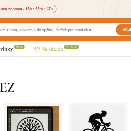
nca zostáva -
15h
:
33m
:
46s
Hľad
Nové
do -50%
vinky
📦 Na sklade
LEZ