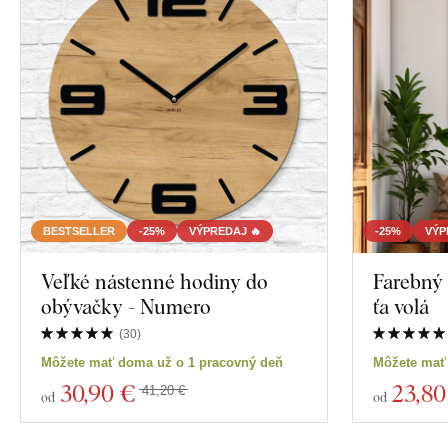
BESTSELLER
-25%
VÝPREDAJ 🔥
-25%
VÝP
Veľké nástenné hodiny do
Farebný 
obývačky - Numero
ťa volá
(
30
)
Môžete mať doma už o 1 pracovný deň
Môžete mať
30
,90 €
23
,80
41,20 €
od
od