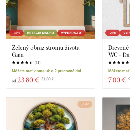
-25%
IMITÁCIA MACHU
VÝPREDAJ 🔥
-25%
VÝP
Zelený obraz stromu života -
Drevené 
Gaia
WC - Dá
(
11
)
Môžete mať doma už o 2 pracovné dni
Môžete mať
23
,80 €
7
,00 €
31,80 €
9
od
37