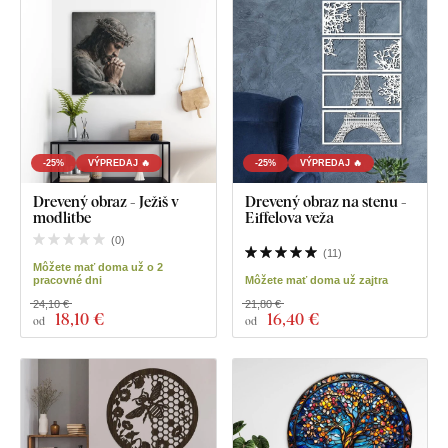
-25%
VÝPREDAJ 🔥
-25%
VÝPREDAJ 🔥
Drevený obraz - Ježiš v
Drevený obraz na stenu -
modlitbe
Eiffelova veža
(
0
)
(
11
)
Môžete mať doma už o 2
pracovné dni
Môžete mať doma už zajtra
24,10 €
21,80 €
18
,10 €
16
,40 €
od
od