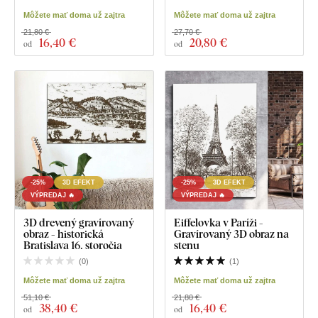
Môžete mať doma už zajtra
Môžete mať doma už zajtra
21,80 €
27,70 €
16
,40 €
20
,80 €
od
od
-25%
3D EFEKT
-25%
3D EFEKT
VÝPREDAJ 🔥
VÝPREDAJ 🔥
3D drevený gravírovaný
Eiffelovka v Paríži -
obraz - historická
Gravírovaný 3D obraz na
Bratislava 16. storočia
stenu
(
0
)
(
1
)
Môžete mať doma už zajtra
Môžete mať doma už zajtra
51,10 €
21,80 €
38
,40 €
16
,40 €
od
od