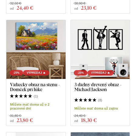
32,60 €
30,90 €
24
,40 €
23
,10 €
od
od
-25%
VÝPREDAJ 🔥
-25%
VÝPREDAJ 🔥
Vidiecky obraz na stenu -
3 dielny drevený obraz -
Domček pri lúke
Michael Jackson
(
1
)
(
8
)
Môžete mať doma už o 2
pracovné dni
Môžete mať doma už zajtra
31,80 €
24,40 €
23
,80 €
18
,30 €
od
od