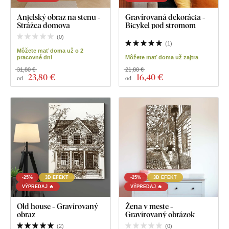
Anjelský obraz na stenu -
Gravírovaná dekorácia -
Strážca domova
Bicykel pod stromom
(
0
)
(
1
)
Môžete mať doma už o 2
pracovné dni
Môžete mať doma už zajtra
31,80 €
21,80 €
23
,80 €
16
,40 €
od
od
-25%
3D EFEKT
-25%
3D EFEKT
VÝPREDAJ 🔥
VÝPREDAJ 🔥
Old house - Gravírovaný
Žena v meste -
obraz
Gravírovaný obrázok
(
2
)
(
0
)