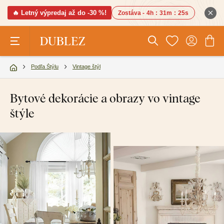
🔥 Letný výpredaj až do -30 %!
Zostáva -
4h
:
31m
:
23s
Podľa Štýlu
Vintage štýl
Bytové dekorácie a obrazy vo vintage
štýle