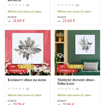
(
0
)
(
0
)
Môžete mať doma už zajtra
Môžete mať doma už zajtra
29,00 €
34,10 €
21
,80 €
25
,60 €
od
od
-25%
3D EFEKT
-25%
3D EFEKT
VÝPREDAJ 🔥
VÝPREDAJ 🔥
Kvetinový obraz na stenu
Moderný drevený obraz -
Poľné kvety
(
0
)
(
0
)
Môžete mať doma už zajtra
Môžete mať doma už zajtra
27,50 €
29,00 €
20
,70 €
21
,80 €
od
od