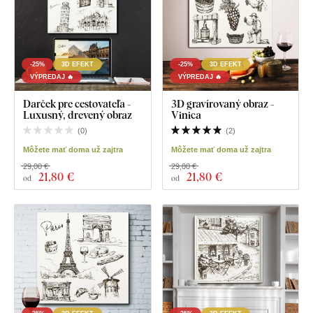
-25%
3D EFEKT
-25%
3D EFEKT
VÝPREDAJ 🔥
VÝPREDAJ 🔥
Darček pre cestovateľa -
3D gravírovaný obraz -
Luxusný, drevený obraz
Vinica
(
0
)
(
2
)
Môžete mať doma už zajtra
Môžete mať doma už zajtra
29,00 €
29,00 €
21
,80 €
21
,80 €
od
od