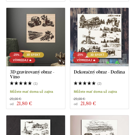
-25%
3D EFEKT
-25%
3D EFEKT
VÝPREDAJ 🔥
VÝPREDAJ 🔥
3D gravírovaný obraz -
Dekoračný obraz - Dedina
Víno
(
1
)
(
2
)
Môžete mať doma už zajtra
Môžete mať doma už zajtra
29,00 €
29,00 €
21
,80 €
21
,80 €
od
od