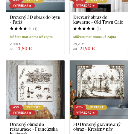
-25%
3D EFEKT
-25%
3D EFEKT
VÝPREDAJ 🔥
VÝPREDAJ 🔥
Drevený 3D obraz do bytu
Drevený obraz do
- Paríž
kaviarne - Old Town Cafe
(
1
)
(
1
)
Môžete mať doma už zajtra
Môžete mať doma už zajtra
29,00 €
29,20 €
21
,80 €
21
,90 €
od
od
-25%
3D EFEKT
-25%
3D EFEKT
VÝPREDAJ 🔥
VÝPREDAJ 🔥
Drevený obraz do
3D Drevený gravírovaný
reštaurácie - Francúzska
obraz - Kreslený páv
kaviareň