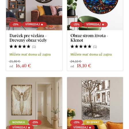
-25%
VÝPREDAJ 🔥
-25%
VÝPREDAJ 🔥
Darček pre včelára -
Obraz strom života -
Drevený obraz včely
Klenot
(
1
)
(
1
)
Môžete mať doma už zajtra
Môžete mať doma už zajtra
21,80 €
24,10 €
16
,40 €
18
,10 €
od
od
NOVINKA
-25%
-25%
3D EFEKT
VÝPREDAJ 🔥
VÝPREDAJ 🔥