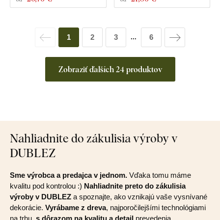
1
2
3
6
...
Zobraziť ďalších 24 produktov
Nahliadnite do zákulisia výroby v
DUBLEZ
Sme výrobca a predajca v jednom.
Vďaka tomu máme
kvalitu pod kontrolou :)
Nahliadnite preto do zákulisia
výroby v DUBLEZ
a spoznajte, ako vznikajú vaše vysnívané
dekorácie.
Vyrábame z dreva
, najporočilejšími technológiami
na trhu,
s dôrazom na kvalitu a detail
prevedenia.