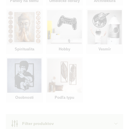
Panely na stenu
Umelecké obrazy
Architektúra
Spiritualita
Hobby
Vesmír
Osobnosti
Podľa typu
Filter produktov