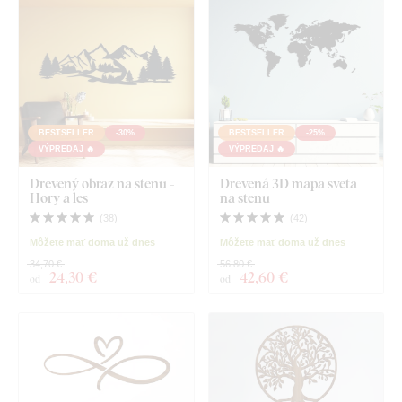
BESTSELLER
-30%
BESTSELLER
-25%
VÝPREDAJ 🔥
VÝPREDAJ 🔥
Drevený obraz na stenu -
Drevená 3D mapa sveta
Hory a les
na stenu
(
38
)
(
42
)
Môžete mať doma už dnes
Môžete mať doma už dnes
34,70 €
56,80 €
24
,30 €
42
,60 €
od
od