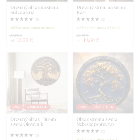
Drevený obraz na stenu -
Drevený strom na stenu -
Srdce a kríž
Rast
(
5
)
(
3
)
Môžete mať doma už dnes
Môžete mať doma už dnes
17,90 €
28,00 €
13
,50 €
19
,60 €
od
od
-25%
VÝPREDAJ 🔥
-25%
VÝPREDAJ 🔥
Drevený obraz - Strom
Obraz stromu života -
života Olivovník
Nebeské proroctvo
(
2
)
(
3
)
Môžete mať doma už o 2