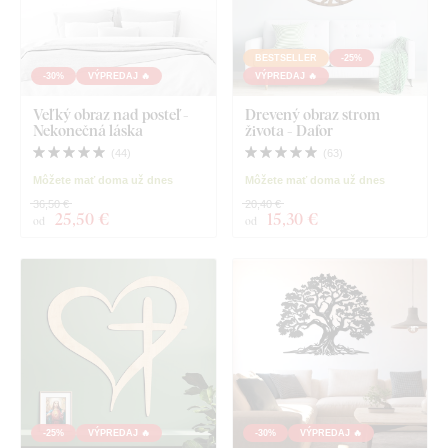
BESTSELLER
-25%
-30%
VÝPREDAJ 🔥
VÝPREDAJ 🔥
Veľký obraz nad posteľ -
Drevený obraz strom
Nekonečná láska
života - Dafor
(
44
)
(
63
)
Môžete mať doma už dnes
Môžete mať doma už dnes
36,50 €
20,40 €
25
,50 €
15
,30 €
od
od
-25%
VÝPREDAJ 🔥
-30%
VÝPREDAJ 🔥