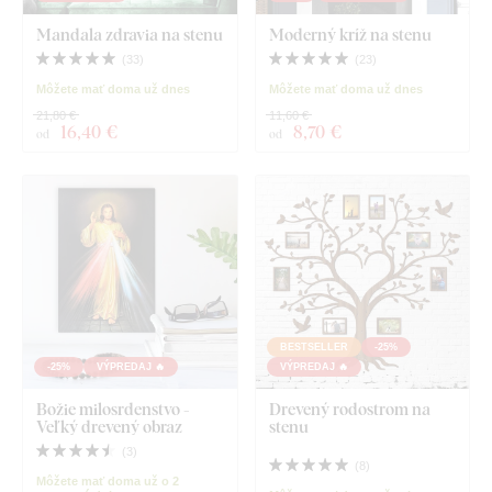
Mandala zdravia na stenu
Moderný kríž na stenu
(
33
)
(
23
)
Môžete mať doma už dnes
Môžete mať doma už dnes
21,80 €
11,60 €
16
,40 €
8
,70 €
od
od
BESTSELLER
-25%
-25%
VÝPREDAJ 🔥
VÝPREDAJ 🔥
Božie milosrdenstvo -
Drevený rodostrom na
Veľký drevený obraz
stenu
(
3
)
(
8
)
Môžete mať doma už o 2