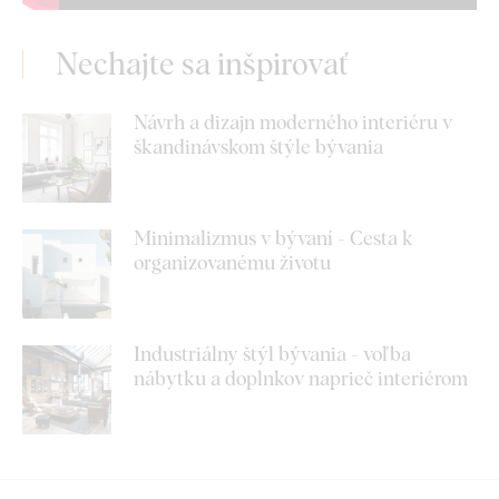
Nechajte sa inšpirovať
Návrh a dizajn moderného interiéru v
škandinávskom štýle bývania
Minimalizmus v bývaní - Cesta k
organizovanému životu
Industriálny štýl bývania - voľba
nábytku a doplnkov naprieč interiérom