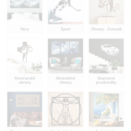
Hory
Šport
Obrazy - Zvieratá
Kresťanské
Abstraktné
Dopravné
obrazy
obrazy
prostriedky