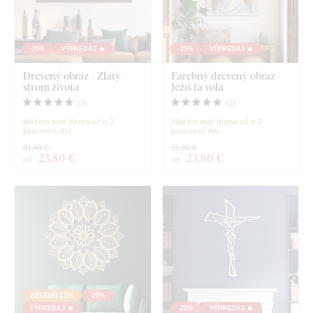
-25%
VÝPREDAJ 🔥
-25%
VÝPREDAJ 🔥
Drevený obraz - Zlatý
Farebný drevený obraz -
strom života
Ježiš ťa volá
(
3
)
(
2
)
Môžete mať doma už o 2
Môžete mať doma už o 2
pracovné dni
pracovné dni
31,80 €
31,80 €
23
,80 €
23
,80 €
od
od
BESTSELLER
-25%
VÝPREDAJ 🔥
-25%
VÝPREDAJ 🔥