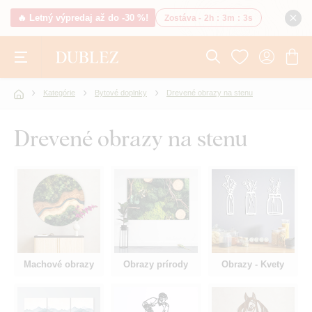
🔥 Letný výpredaj až do -30 %!
Zostáva -
2h
:
3m
:
2s
Kategórie
Bytové doplnky
Drevené obrazy na stenu
Drevené obrazy na stenu
Machové obrazy
Obrazy prírody
Obrazy - Kvety