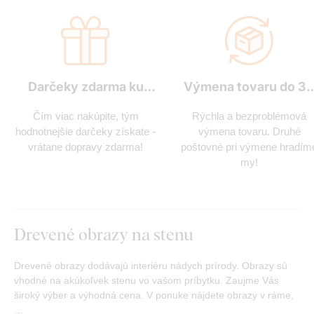
Darčeky zdarma ku
Výmena tovaru do 3
každej objednávke
dní
Čím viac nakúpite, tým
Rýchla a bezproblémová
hodnotnejšie darčeky získate -
výmena tovaru. Druhé
vrátane dopravy zdarma!
poštovné pri výmene hradím
my!
Drevené obrazy na stenu
Drevené obrazy dodávajú interiéru nádych prírody. Obrazy sú
vhodné na akúkoľvek stenu vo vašom príbytku. Zaujme Vás
široký výber a výhodná cena. V ponuke nájdete obrazy v ráme,
…