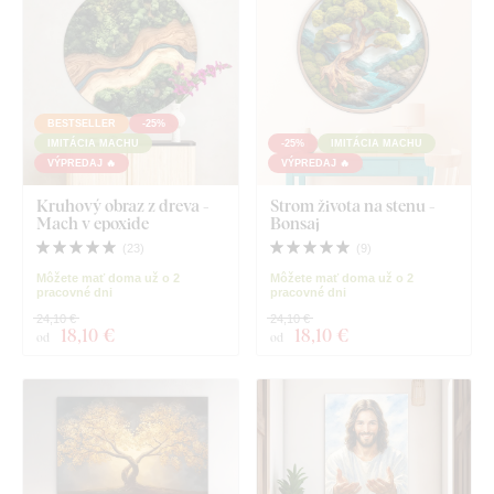
BESTSELLER
-25%
IMITÁCIA MACHU
-25%
IMITÁCIA MACHU
VÝPREDAJ 🔥
VÝPREDAJ 🔥
Kruhový obraz z dreva -
Strom života na stenu -
Mach v epoxide
Bonsaj
(
23
)
(
9
)
Môžete mať doma už o 2
Môžete mať doma už o 2
pracovné dni
pracovné dni
24,10 €
24,10 €
18
,10 €
18
,10 €
od
od