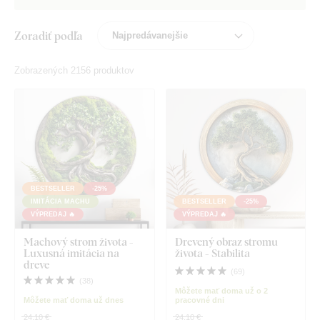
Zoradiť podľa
Zobrazených 2156 produktov
BESTSELLER
-25%
IMITÁCIA MACHU
BESTSELLER
-25%
VÝPREDAJ 🔥
VÝPREDAJ 🔥
Machový strom života -
Drevený obraz stromu
Luxusná imitácia na
života - Stabilita
dreve
(
69
)
(
38
)
Môžete mať doma už o 2
Môžete mať doma už dnes
pracovné dni
24,10 €
24,10 €