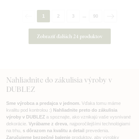
1
2
3
90
...
Zobraziť ďalších 24 produktov
Nahliadnite do zákulisia výroby v
DUBLEZ
Sme výrobca a predajca v jednom.
Vďaka tomu máme
kvalitu pod kontrolou :)
Nahliadnite preto do zákulisia
výroby v DUBLEZ
a spoznajte, ako vznikajú vaše vysnívané
dekorácie.
Vyrábame z dreva
, najporočilejšími technológiami
na trhu,
s dôrazom na kvalitu a detail
prevedenia.
Zaručujeme bezpečné balenie
produktov, aby výrobky