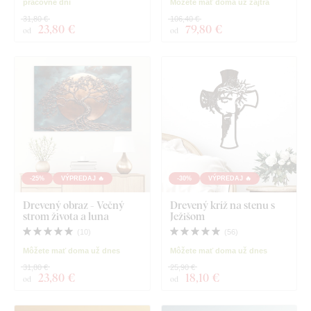
pracovné dni
Môžete mať doma už zajtra
31,80 €
106,40 €
23
,80 €
79
,80 €
od
od
-25%
VÝPREDAJ 🔥
-30%
VÝPREDAJ 🔥
Drevený obraz - Večný
Drevený kríž na stenu s
strom života a luna
Ježišom
(
10
)
(
56
)
Môžete mať doma už dnes
Môžete mať doma už dnes
31,80 €
25,90 €
23
,80 €
18
,10 €
od
od