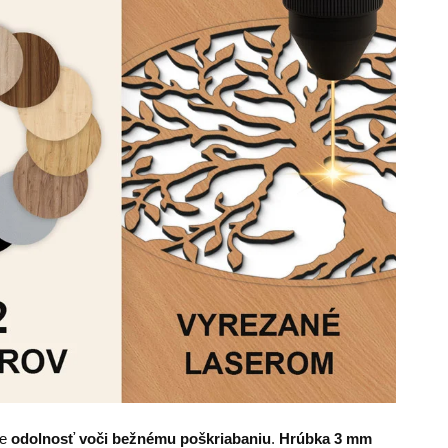
je
odolnosť voči bežnému poškriabaniu
.
Hrúbka
3 mm