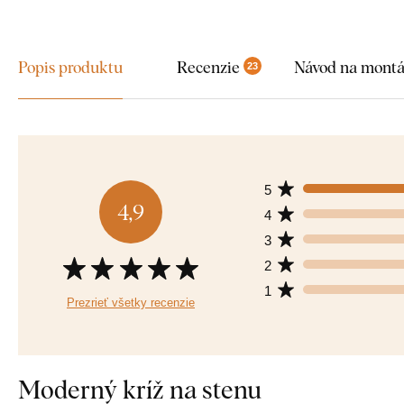
Popis produktu
Recenzie
Návod na mont
23
5
4,9
4
3
2
1
Prezrieť všetky recenzie
Moderný kríž na stenu