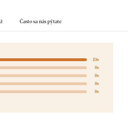
áž
Často sa nás pýtate
23x
0x
0x
0x
0x