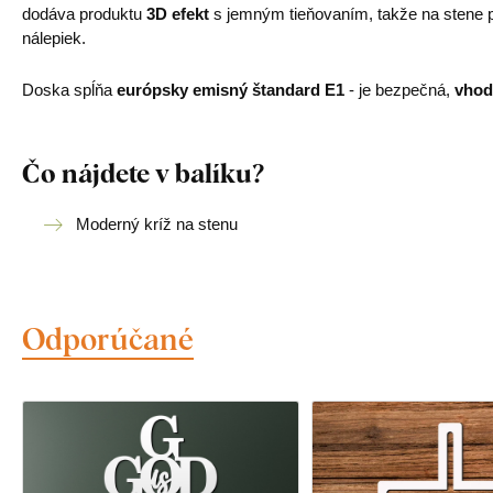
dodáva produktu
3D efekt
s jemným tieňovaním, takže na stene pô
nálepiek.
Doska spĺňa
európsky emisný štandard E1
- je bezpečná,
vhod
Čo nájdete v balíku?
Moderný kríž na stenu
Odporúčané