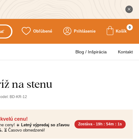
0
Obľúbené
Prihlásenie
Košík
ať
Blog / Inšpirácia
Kontakt
íž na stenu
odel:
BD-KR-12
skvelú cenu!
Zostáva -
19h
:
54m
:
0s
sme ceny! ☀️
Letný výpredaj so zľavou
%.
⏳ Časovo obmedzené!