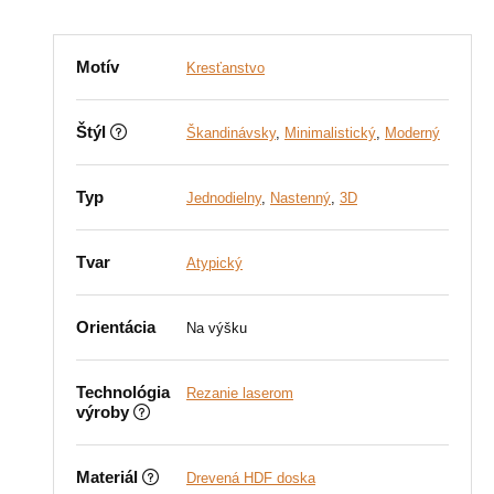
Motív
Kresťanstvo
Štýl
Škandinávsky
,
Minimalistický
,
Moderný
Typ
Jednodielny
,
Nastenný
,
3D
Tvar
Atypický
Orientácia
Na výšku
Technológia
Rezanie laserom
výroby
Materiál
Drevená HDF doska