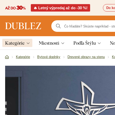
🔥 Letný výpredaj až do -30 %!
Do ko
Kategórie
Miestnosti
Podľa Štýlu
No
Kategórie
Bytové doplnky
Drevené obrazy na stenu
K