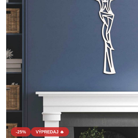
-25%
VÝPREDAJ 🔥