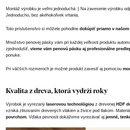
Montáž výrobku je veľmi jednoduchá :) Na zavesenie výrobku od
Jednoducho, bez akéhokoľvek vŕtania.
Toto príslušenstvo si môžete pohodlne
dokúpiť priamo v našom
Množstvo penovej pásky vám pri každej veľkosti produktu automa
zjednodušiť,
vieme vám penovú pásku aj profesionálne predle
ponuke.
Pri väčších rozmeroch je možné produkt zavesiť aj pomocou
mon
Kvalita z dreva, ktorá vydrží roky
Výrobok je vyrezaný
laserovou technológiou
z drevenej
HDF do
vzniká zlisovaním drevených vlákien a živice pod tlakom. Materiá
povrchom
. Vďaka pevnosti dokážeme vyrezávať aj
jemné, tenké