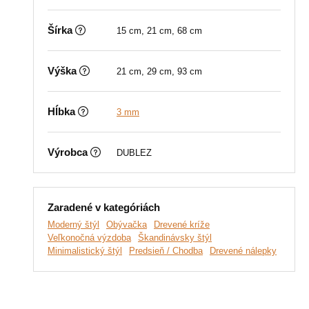
Šírka
15 cm, 21 cm, 68 cm
Výška
21 cm, 29 cm, 93 cm
Hĺbka
3 mm
Výrobca
DUBLEZ
Zaradené v kategóriách
Moderný štýl
Obývačka
Drevené kríže
Veľkonočná výzdoba
Škandinávsky štýl
Minimalistický štýl
Predsieň / Chodba
Drevené nálepky