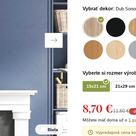
Vybrať dekor:
Dub Son
Vyberte si rozmer výro
15x21 cm
21x29 cm
8,70 €
11,60 €
-
2
Môžete mať doma už o
1 p
Biela
Výpredajová cena ko