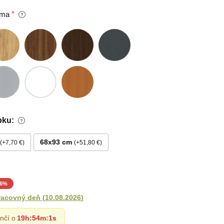
oma
bku:
68x93 cm
+7,70 €
+51,80 €
6
%
racovný deň
(
10.08.2026
)
nčí o
19h
:
54m
:
0s