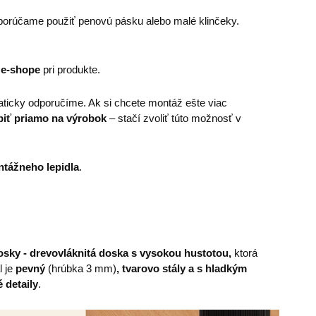
porúčame použiť penovú pásku alebo malé klinčeky.
 e-shope
pri produkte.
ticky odporučíme. Ak si chcete montáž ešte viac
piť priamo na výrobok
– stačí zvoliť túto možnosť v
tážneho lepidla
.
sky - drevovláknitá doska s vysokou hustotou,
ktorá
l je
pevný
(hrúbka 3 mm)
, tvarovo stály a s hladkým
 detaily
.