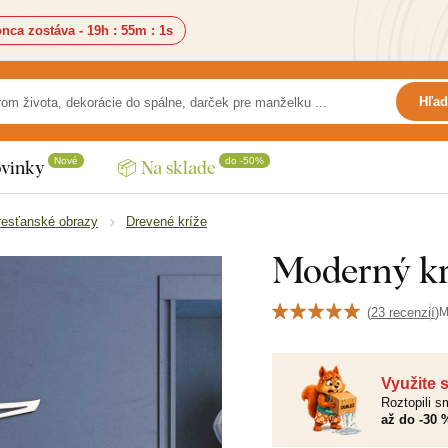
nca zostáva -
19h
:
54m
:
59s
Hľad
Nové
do -50%
vinky
📦 Na sklade
resťanské obrazy
Drevené kríže
Moderný kr
(
23 recenzií
)
M
Využite 
Roztopili 
až do -30 