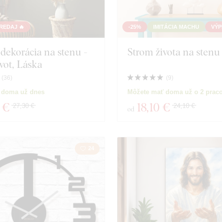
REDAJ 🔥
-25%
IMITÁCIA MACHU
VÝP
dekorácia na stenu -
Strom života na stenu
ivot, Láska
(
36
)
(
9
)
 doma už dnes
Môžete mať doma už o 2 prac
 €
18
,10 €
27,30 €
24,10 €
od
24