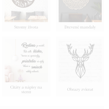
Stromy života
Drevené mandaly
Citáty a nápisy na
Obrazy zvierat
stenu