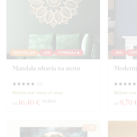
BESTSELLER
-25%
VÝPREDAJ 🔥
-25%
VÝP
Mandala zdravia na stenu
Moderný
(
33
)
Môžete mať doma už dnes
Môžete mať
16
,40 €
8
,70 
21,80 €
od
od
35