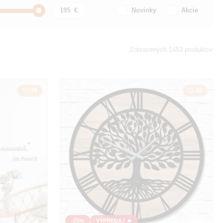
Novinky
Akcie
Auto / Motorka
Zobrazených 1453 produktov
zmus
Citát / Nápis
39
18
y
Krajina
Láska
la
Mapa
a
Polygonal
Sovy
Hudba
-25%
VÝPREDAJ 🔥