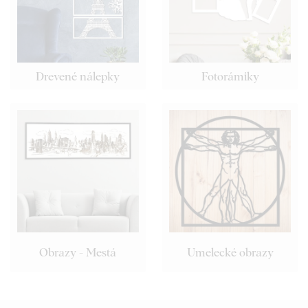
Drevené nálepky
Fotorámiky
Obrazy - Mestá
Umelecké obrazy