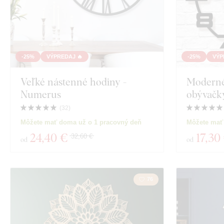
-25%
VÝPREDAJ 🔥
-25%
VÝP
Veľké nástenné hodiny -
Moderné
Numerus
obývačk
(
32
)
Môžete mať doma už o 1 pracovný deň
Môžete mať
24
,40 €
17
,30
32,60 €
od
od
76