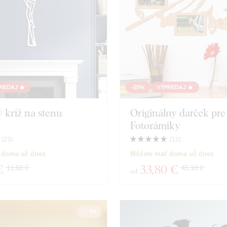
REDAJ 🔥
-25%
VÝPREDAJ 🔥
 kríž na stenu
Originálny darček pre
Fotorámiky
(
23
)
(
12
)
 doma už dnes
Môžete mať doma už dnes
€
33
,80 €
11,60 €
45,10 €
od
54