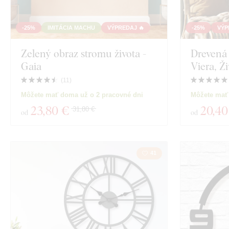
-25%
IMITÁCIA MACHU
VÝPREDAJ 🔥
-25%
VÝP
Zelený obraz stromu života -
Drevená 
Gaia
Viera, Ž
(
11
)
Môžete mať doma už o 2 pracovné dni
Môžete mať
23
,80 €
20
,40
31,80 €
od
od
41