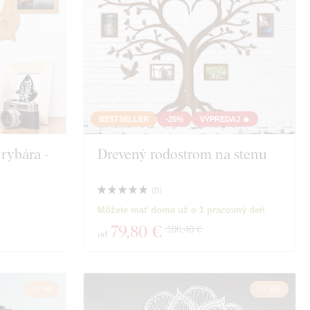
BESTSELLER
-25%
VÝPREDAJ 🔥
 rybára -
Drevený rodostrom na stenu
(
8
)
Môžete mať doma už o 1 pracovný deň
79
,80 €
106,40 €
od
44
187