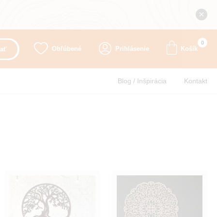
0
Obľúbené
Prihlásenie
Košík
ať
Blog / Inšpirácia
Kontakt