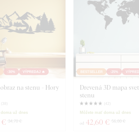
-30%
VÝPREDAJ 🔥
BESTSELLER
-25%
VÝPRED
obraz na stenu - Hory
Drevená 3D mapa svet
stenu
(
38
)
(
42
)
 doma už dnes
Môžete mať doma už dnes
 €
42
,60 €
34,70 €
56,80 €
od