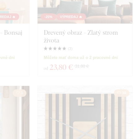
REDAJ 🔥
-25%
VÝPREDAJ 🔥
 - Bonsaj
Drevený obraz - Zlatý strom
života
(
3
)
ovné dni
Môžete mať doma už o 2 pracovné dni
23
,80 €
31,80 €
od
1
10