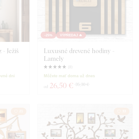
-25%
VÝPREDAJ 🔥
- Ježiš
Luxusné drevené hodiny -
Lamely
(
8
)
ovné dni
Môžete mať doma už dnes
26
,50 €
35,30 €
od
21
33