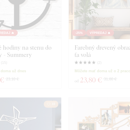
REDAJ 🔥
-25%
VÝPREDAJ 🔥
 hodiny na stenu do
Farebný drevený obraz 
y - Summery
ťa volá
(
15
)
(
2
)
 doma už dnes
Môžete mať doma už o 2 prac
 €
23
,80 €
23,10 €
31,80 €
od
33