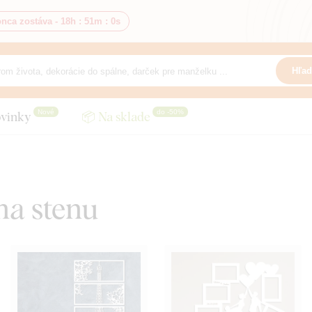
nca zostáva -
18h
:
50m
:
58s
Hľad
Nové
do -50%
vinky
📦 Na sklade
na stenu