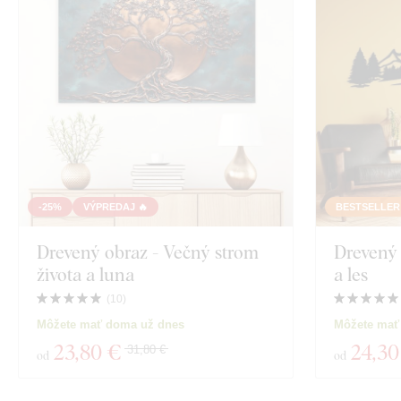
-25%
VÝPREDAJ 🔥
BESTSELLER
Drevený obraz - Večný strom
Drevený 
života a luna
a les
(
10
)
Môžete mať doma už dnes
Môžete mať
23
,80 €
24
,30
31,80 €
od
od