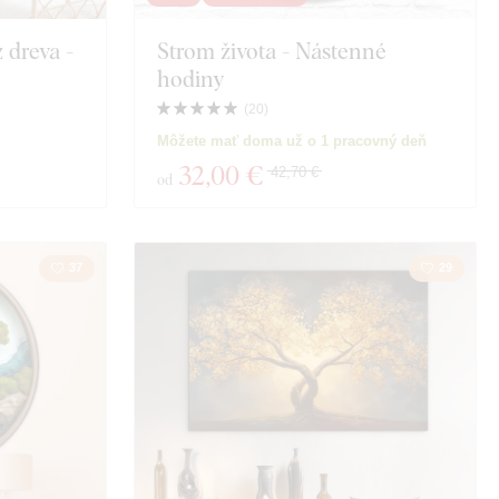
 dreva -
Strom života - Nástenné
Vesmír
hodiny
Portrét
(
20
)
Môžete mať doma už o 1 pracovný deň
sti
32
,00 €
42,70 €
od
37
29