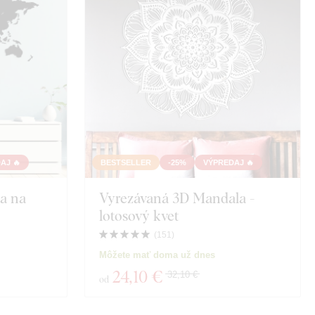
AJ 🔥
BESTSELLER
-25%
VÝPREDAJ 🔥
a na
Vyrezávaná 3D Mandala -
lotosový kvet
(
151
)
Môžete mať doma už dnes
24
,10 €
32,10 €
od