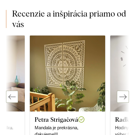
Recenzie a inšpirácia priamo od
vás
Petra Strigačová
Radka 
riadku.
Mandala je prekrásna,
Hodiny sú
ďakujeme!!!
výber far