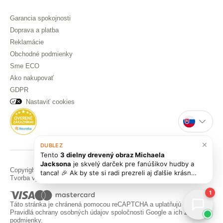
Garancia spokojnosti
Doprava a platba
Reklamácie
Obchodné podmienky
Sme ECO
Ako nakupovať
GDPR
Nastaviť cookies
×
DUBLEZ
Tento
3 dielny drevený obraz Michaela
Jacksona
je skvelý darček pre fanúšikov hudby a
Copyright © DUBLEZ 2026 | Všetky práva vyhradené
tanca! 🎉 Ak by ste si radi prezreli aj ďalšie krásne
Tvorba výkonných internetových obchodov od
RIESENIA
obrazy z našej ponuky, pozrite si kategóriu
[Drevené obrazy na stenu]
1
(https://www.dublez.sk/drev
Táto stránka je chránená pomocou reCAPTCHA a uplatňujú sa
Pravidlá ochrany osobných údajov
spoločnosti Google a ich
Zmluvné
podmienky
.