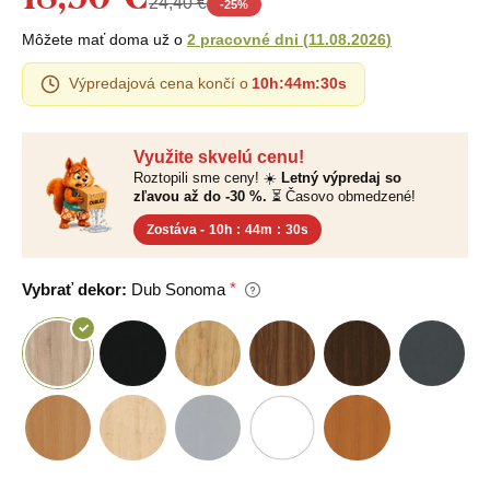
24,40 €
-
25
%
Môžete mať doma už o
2 pracovné dni
(
11.08.2026
)
Výpredajová cena končí o
10h
:
44m
:
29s
Využite skvelú cenu!
Roztopili sme ceny! ☀️
Letný výpredaj so
zľavou až do -30 %.
⏳ Časovo obmedzené!
Zostáva -
10h
:
44m
:
29s
Vybrať dekor:
Dub Sonoma