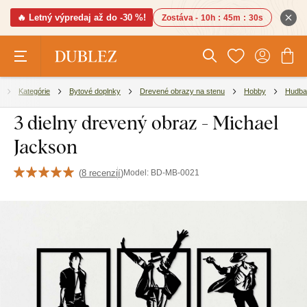
🔥 Letný výpredaj až do -30 %!
Zostáva -
10h
:
45m
:
29s
Kategórie
Bytové doplnky
Drevené obrazy na stenu
Hobby
Hudba
3 dielny drevený obraz - Michael
Jackson
(
8 recenzií
)
Model:
BD-MB-0021