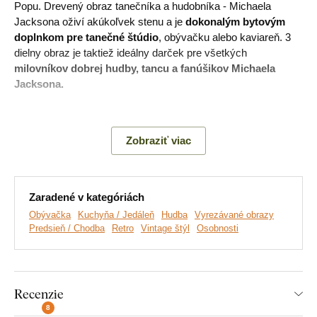
Popu. Drevený obraz tanečníka a hudobníka - Michaela
Jacksona oživí akúkoľvek stenu a je
dokonalým bytovým
doplnkom pre tanečné štúdio
, obývačku alebo kaviareň. 3
dielny obraz je taktiež ideálny darček pre všetkých
milovníkov dobrej hudby, tancu a fanúšikov Michaela
Jacksona.
Význam:
Americký spevák Michael Jackson je považovaný
za jednu z najväčších hudobných ikon 20. storočia.
Zobraziť viac
Hlavné výhody produktu:
Zaradené v kategóriách
Obývačka
Kuchyňa / Jedáleň
Hudba
Vyrezávané obrazy
Exkluzívny viacdielny obraz
Predsieň / Chodba
Retro
Vintage štýl
Osobnosti
Vyrobené ekologicky z dreva
Jednoduchá montáž na stenu
Recenzie
Ideálny darček pre fanúšika
8