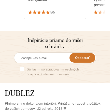
presne tak
Jednoduc
5/5
Inšpirácie priamo do vašej
schránky
Odoberať
Súhlasím so
spracovaním osobných
údajov
a dostávaním noviniek.
Plníme sny o dokonalom interiéri. Prinášame radosť a pôžitok
do vašich domovov. Už od roku 2018 🧡