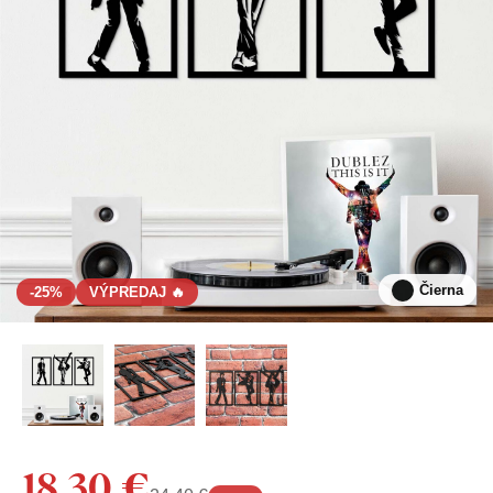
Čierna
-25%
VÝPREDAJ 🔥
18,30 €