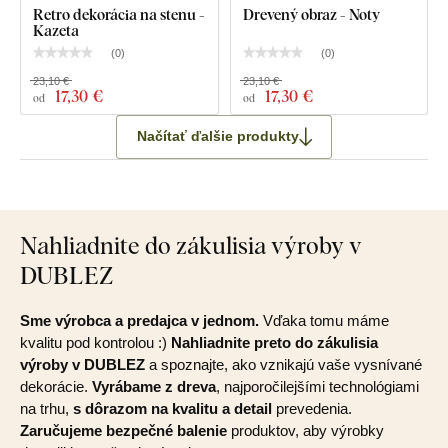
Retro dekorácia na stenu -
Drevený obraz - Noty
Kazeta
(
0
)
(
0
)
23,10 €
23,10 €
17
,30 €
17
,30 €
od
od
Načítať ďalšie produkty
Nahliadnite do zákulisia výroby v
DUBLEZ
Sme výrobca a predajca v jednom.
Vďaka tomu máme
kvalitu pod kontrolou :)
Nahliadnite preto do zákulisia
výroby v DUBLEZ
a spoznajte, ako vznikajú vaše vysnívané
dekorácie.
Vyrábame z dreva
, najporočilejšími technológiami
na trhu,
s dôrazom na kvalitu a detail
prevedenia.
Zaručujeme bezpečné balenie
produktov, aby výrobky