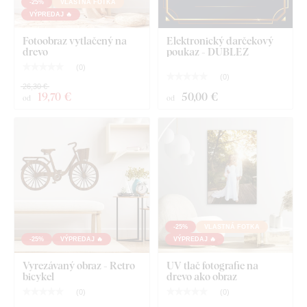
-25%
VLASTNÁ FOTKA
VÝPREDAJ 🔥
Fotoobraz vytlačený na
Elektronický darčekový
drevo
poukaz - DUBLEZ
(
0
)
(
0
)
26,30 €
19
,70 €
50
,00 €
od
od
-25%
VLASTNÁ FOTKA
-25%
VÝPREDAJ 🔥
VÝPREDAJ 🔥
Vyrezávaný obraz - Retro
UV tlač fotografie na
bicykel
drevo ako obraz
(
0
)
(
0
)