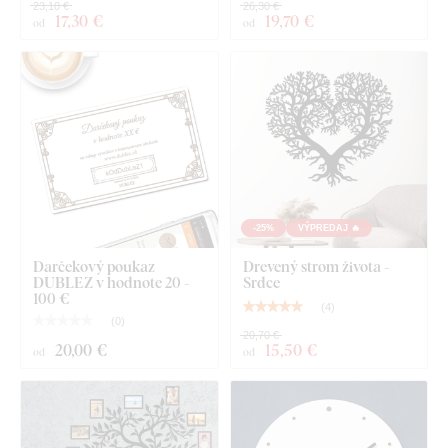
23,10 €
26,30 €
17
,30 €
19
,70 €
od
od
-25%
VÝPREDAJ 🔥
Darčekový poukaz
Drevený strom života -
DUBLEZ v hodnote 20 -
Srdce
100 €
(
4
)
(
0
)
20,70 €
20
,00 €
15
,50 €
od
od