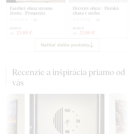
Farebný obraz stromu
Drevený obraz - Horská
života - Prosperita
chata v snehu
(
0
)
(
0
)
31,80 €
31,80 €
23
,80 €
23
,80 €
od
od
Načítať ďalšie produkty
Recenzie a inšpirácia priamo od
vás