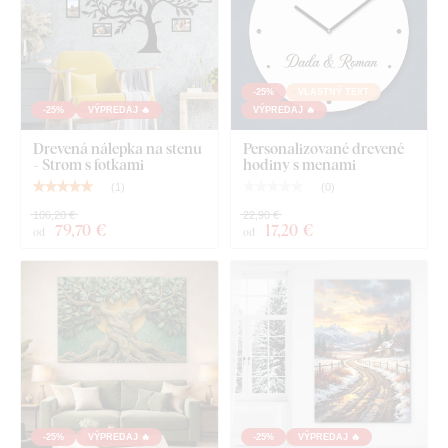
-25%
VLASTNÝ TEXT
-25%
VÝPREDAJ 🔥
VÝPREDAJ 🔥
Drevená nálepka na stenu
Personalizované drevené
- Strom s fotkami
hodiny s menami
(
1
)
(
0
)
106,20 €
22,90 €
79
,70 €
17
,20 €
od
od
-25%
VÝPREDAJ 🔥
-25%
VÝPREDAJ 🔥