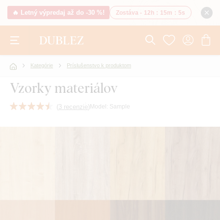
🔥 Letný výpredaj až do -30 %!
Zostáva -
12h
:
15m
:
4s
Kategórie
Príslušenstvo k produktom
Vzorky materiálov
(
3 recenzie
)
Model:
Sample