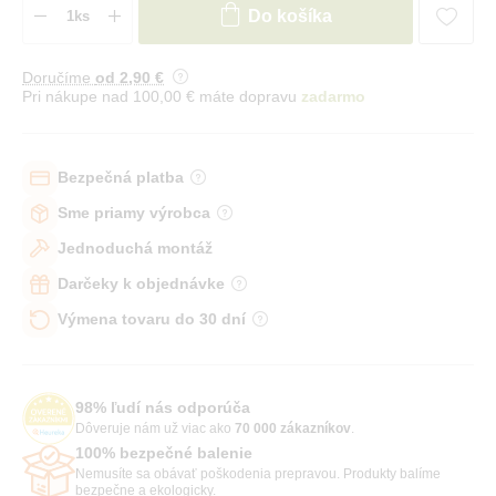
Do košíka
Doručíme
od 2
,90 €
Pri nákupe nad 100,00 € máte dopravu
zadarmo
Bezpečná platba
Sme priamy výrobca
Jednoduchá montáž
Darčeky k objednávke
Výmena tovaru do 30 dní
98% ľudí nás odporúča
Dôveruje nám už viac ako
70 000 zákazníkov
.
100% bezpečné balenie
Nemusíte sa obávať poškodenia prepravou. Produkty balíme
bezpečne a ekologicky.