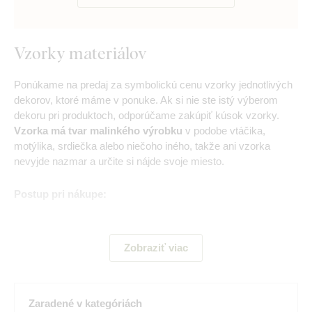
Vzorky materiálov
Ponúkame na predaj za symbolickú cenu vzorky jednotlivých
dekorov, ktoré máme v ponuke. Ak si nie ste istý výberom
dekoru pri produktoch, odporúčame zakúpiť kúsok vzorky.
Vzorka má tvar malinkého výrobku
v podobe vtáčika,
motýlika, srdiečka alebo niečoho iného, takže ani vzorka
nevyjde nazmar a určite si nájde svoje miesto.
Postup pri nákupe:
Pri kúpe viacerých vzoriek je potrebné vhadzovať do
košíka vzorky po jednom kuse.
Zobraziť viac
Zvoliť si najprv dekor a vložte do košíka.
Následne akciu opakujte v prípade záujmu o viac
Zaradené v kategóriách
vzoriek.