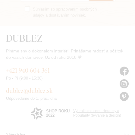
Súhlasím so
spracovaním osobných
údajov
a dostávaním noviniek.
Plníme sny o dokonalom interiéri. Prinášame radosť a pôžitok
do vašich domovov. Už od roku 2018 🧡
+421 940 604 361
Po - Pi (9:00 - 15:30)
dublez@dublez.sk
Odpovedáme do 1. prac. dňa
SHOP ROKU
Vyhrali sme cenu Heureky a
2022
Popularity
(bývanie a design)