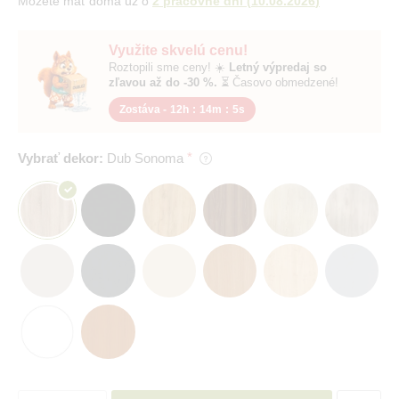
Môžete mať doma už o
2 pracovné dni
(
10.08.2026
)
Využite skvelú cenu!
Roztopili sme ceny! ☀️
Letný výpredaj so
zľavou až do -30 %.
⏳ Časovo obmedzené!
Zostáva -
12h
:
14m
:
4s
Vybrať dekor:
Dub Sonoma