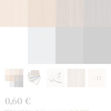
+ 13
0,60 €