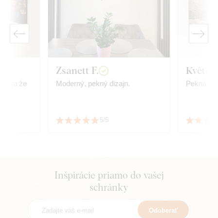
Zsanett F.
Květa
y a to že
Moderný, pekný dizajn.
Pekná kval
e
5/5
Inšpirácie priamo do vašej
schránky
Odoberať