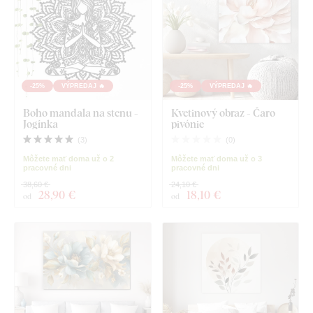
-25%
VÝPREDAJ 🔥
-25%
VÝPREDAJ 🔥
Boho mandala na stenu -
Kvetinový obraz - Čaro
Jogínka
pivónie
(
3
)
(
0
)
Môžete mať doma už o 2
Môžete mať doma už o 3
pracovné dni
pracovné dni
38,60 €
24,10 €
28
,90 €
18
,10 €
od
od