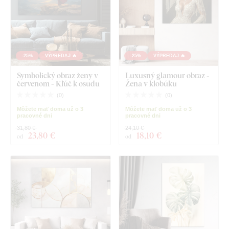
-25%
VÝPREDAJ 🔥
-25%
VÝPREDAJ 🔥
Symbolický obraz ženy v
Luxusný glamour obraz -
červenom - Kľúč k osudu
Žena v klobúku
(
0
)
(
0
)
Môžete mať doma už o 3
Môžete mať doma už o 3
pracovné dni
pracovné dni
31,80 €
24,10 €
23
,80 €
18
,10 €
od
od