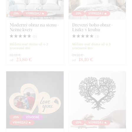
-25%
VÝPREDAJ 🔥
-25%
VÝPREDAJ 🔥
Moderný obraz na stenu -
Drevený boho obraz -
Nežné kvety
Lístky v kruhu
(
1
)
(
1
)
Môžete mať doma už o 3
Môžete mať doma už o 3
pracovné dni
pracovné dni
31,80 €
24,10 €
23
,80 €
18
,10 €
od
od
-25%
VÝHODNÉ
VÝPREDAJ 🔥
-25%
VÝPREDAJ 🔥