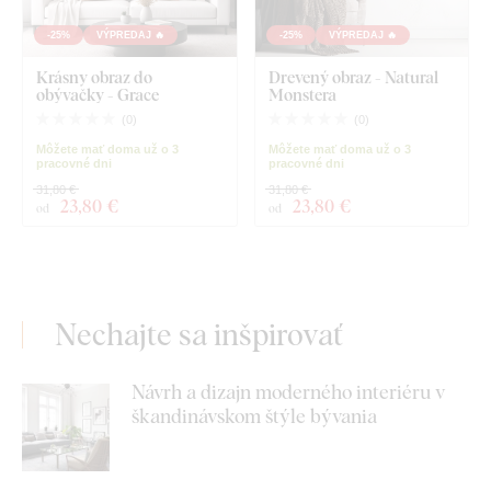
-25%
VÝPREDAJ 🔥
-25%
VÝPREDAJ 🔥
Krásny obraz do
Drevený obraz - Natural
obývačky - Grace
Monstera
(
0
)
(
0
)
Môžete mať doma už o 3
Môžete mať doma už o 3
pracovné dni
pracovné dni
31,80 €
31,80 €
23
,80 €
23
,80 €
od
od
Nechajte sa inšpirovať
Návrh a dizajn moderného interiéru v
škandinávskom štýle bývania