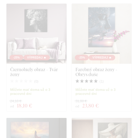
-25%
VÝPREDAJ 🔥
-25%
VÝPREDAJ 🔥
Čiernobiely obraz - Tvár
Farebný obraz ženy -
ženy
Obrys duše
(
0
)
(
1
)
Môžete mať doma už o 3
Môžete mať doma už o 3
pracovné dni
pracovné dni
24,10 €
31,80 €
18
,10 €
23
,80 €
od
od