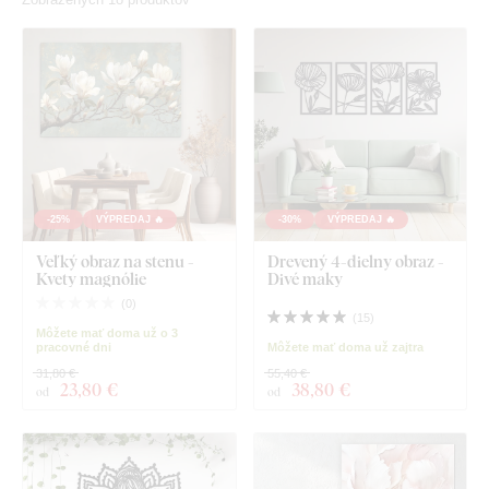
-25%
VÝPREDAJ 🔥
-30%
VÝPREDAJ 🔥
Veľký obraz na stenu -
Drevený 4-dielny obraz -
Kvety magnólie
Divé maky
(
0
)
(
15
)
Môžete mať doma už o 3
pracovné dni
Môžete mať doma už zajtra
31,80 €
55,40 €
23
,80 €
38
,80 €
od
od