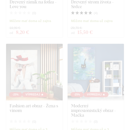
Drevený rámik na fotku -
Drevený strom života -
Love you
Srdce
(
0
)
(
4
)
Môžete mať doma už zajtra
Môžete mať doma už zajtra
10,90 €
20,70 €
8
,20 €
15
,50 €
od
od
-25%
VÝPREDAJ 🔥
-25%
VÝPREDAJ 🔥
Fashion art obraz - Žena s
Moderný
vínom
impresionistický obraz -
Mačka
(
0
)
(
0
)
Môžete mať doma už o 3
Môžete mať doma už o 3