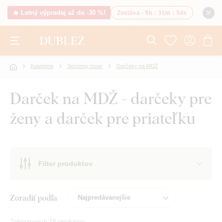
🔥 Letný výpredaj až do -30 %!
Zostáva -
5h
:
31m
:
53s
Kategórie
Sezónny tovar
Darčeky na MDŽ
Darček na MDŽ - darčeky pre
ženy a darček pre priateľku
Filter produktov
Zoradiť podľa
Zobrazených 18 produktov