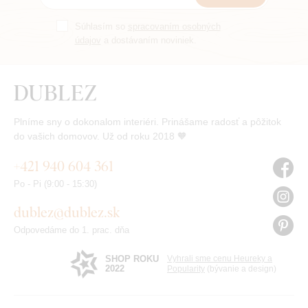
Súhlasím so
spracovaním osobných
údajov
a dostávaním noviniek.
Plníme sny o dokonalom interiéri. Prinášame radosť a pôžitok
do vašich domovov. Už od roku 2018 🧡
+421 940 604 361
Po - Pi (9:00 - 15:30)
dublez@dublez.sk
Odpovedáme do 1. prac. dňa
SHOP ROKU
Vyhrali sme cenu Heureky a
2022
Popularity
(bývanie a design)