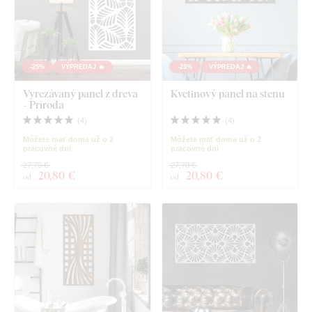
-25%
VÝPREDAJ 🔥
-25%
VÝPREDAJ 🔥
Vyrezávaný panel z dreva
Kvetinový panel na stenu
- Príroda
(
4
)
(
4
)
Môžete mať doma už o 2
Môžete mať doma už o 2
pracovné dni
pracovné dni
27,70 €
27,70 €
20
,80 €
20
,80 €
od
od