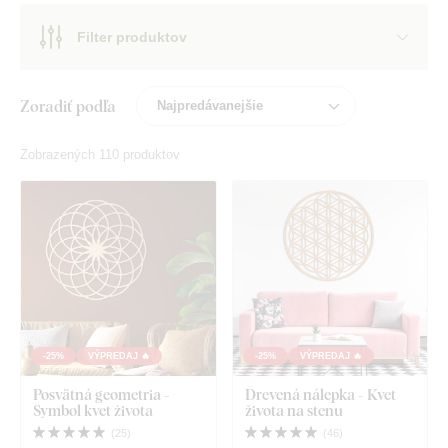
Filter produktov
Zoradiť podľa
Zobrazených 110 produktov
-25%
VÝPREDAJ 🔥
-25%
VÝPREDAJ 🔥
Posvätná geometria -
Drevená nálepka - Kvet
Symbol kvet života
života na stenu
(
25
)
(
46
)