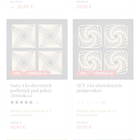
27,70 €
14,50 €
20
,80 €
10
,90 €
od
-25%
VÝPREDAJ 🔥
-25%
VÝPREDAJ 🔥
Sada 4 ks drevených
SET 4 ks abstraktných
podložiek pod pohár -
podpivníkov
Abstrakcia
(
1
)
(
0
)
Môžete mať doma už o 2
Môžete mať doma už o 2
pracovné dni
pracovné dni
14,50 €
14,50 €
10
,90 €
10
,90 €