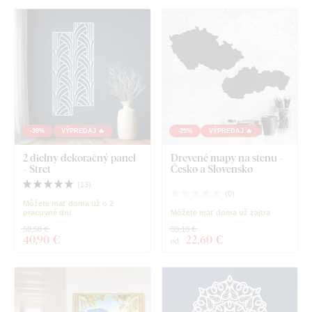
-30%
VÝPREDAJ 🔥
-25%
VÝPREDAJ 🔥
2 dielny dekoračný panel
Drevené mapy na stenu -
- Stret
Česko a Slovensko
(
13
)
(
0
)
Môžete mať doma už o 2
pracovné dni
Môžete mať doma už zajtra
58,50 €
30,10 €
40
,90 €
22
,60 €
od