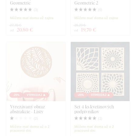
Geometric
Geometric 2
(
3
)
(
6
)
Môžete mať doma už zajtra
Môžete mať doma už zajtra
27,70 €
26,20 €
20
,80 €
19
,70 €
od
od
-25%
VÝPREDAJ 🔥
-25%
VÝPREDAJ 🔥
Vyrezávaný obraz
Set 4 ks kvetinových
abstrakcie - Listy
podpivníkov
(
2
)
(
1
)
Môžete mať doma už o 2
Môžete mať doma už o 2
pracovné dni
pracovné dni