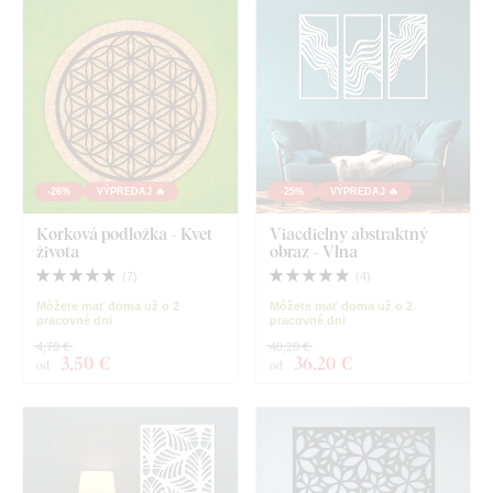
-26%
VÝPREDAJ 🔥
-25%
VÝPREDAJ 🔥
Korková podložka - Kvet
Viacdielny abstraktný
života
obraz - Vlna
(
7
)
(
4
)
Môžete mať doma už o 2
Môžete mať doma už o 2
pracovné dni
pracovné dni
4,70 €
48,20 €
3
,50 €
36
,20 €
od
od