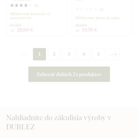
(
5
)
(
0
)
Môžete mať doma už o 2
pracovné dni
Môžete mať doma už zajtra
27,70 €
26,20 €
20
,80 €
19
,70 €
od
od
1
2
3
4
5
Zobraziť ďalších 24 produktov
Nahliadnite do zákulisia výroby v
DUBLEZ