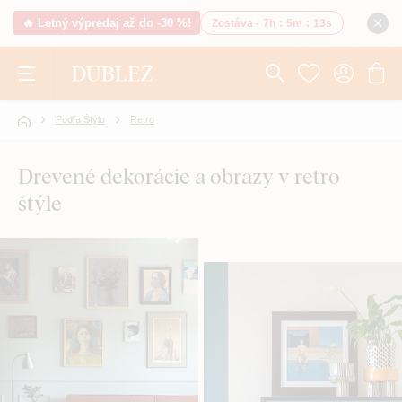
🔥 Letný výpredaj až do -30 %!
Zostáva -
7h
:
5m
:
12s
Podľa Štýlu
Retro
Drevené dekorácie a obrazy v retro
štýle