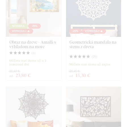
NOVINKA
-25%
VÝPREDAJ 🔥
-25%
VÝPREDAJ 🔥
Obraz na dreve - Amalfi s
Geometrická mandala na
výhľadom na more
stenu z dreva
(
1
)
(
25
)
Môžete mať doma už o 3
pracovné dni
Môžete mať doma už zajtra
31,80 €
20,40 €
23
,80 €
15
,30 €
od
od