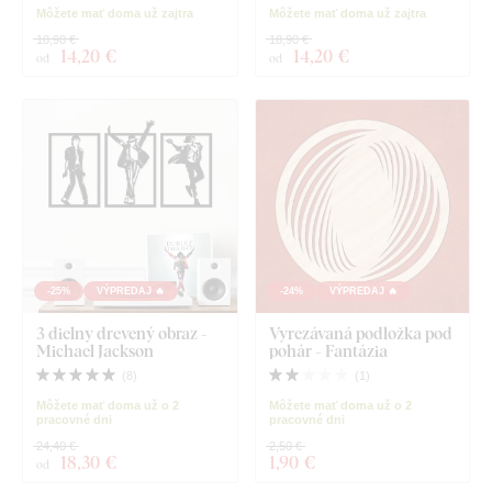
Môžete mať doma už zajtra
Môžete mať doma už zajtra
18,90 €
18,90 €
14
,20 €
14
,20 €
od
od
-25%
VÝPREDAJ 🔥
-24%
VÝPREDAJ 🔥
3 dielny drevený obraz -
Vyrezávaná podložka pod
Michael Jackson
pohár - Fantázia
(
8
)
(
1
)
Môžete mať doma už o 2
Môžete mať doma už o 2
pracovné dni
pracovné dni
24,40 €
2,50 €
18
,30 €
1
,90 €
od