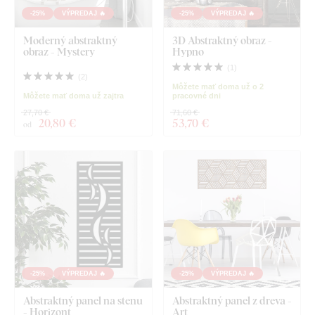
-25%
VÝPREDAJ 🔥
-25%
VÝPREDAJ 🔥
Moderný abstraktný
3D Abstraktný obraz -
obraz - Mystery
Hypno
(
1
)
(
2
)
Môžete mať doma už o 2
Môžete mať doma už zajtra
pracovné dni
27,70 €
71,60 €
20
,80 €
53
,70 €
od
-25%
VÝPREDAJ 🔥
-25%
VÝPREDAJ 🔥
Abstraktný panel na stenu
Abstraktný panel z dreva -
- Horizont
Art