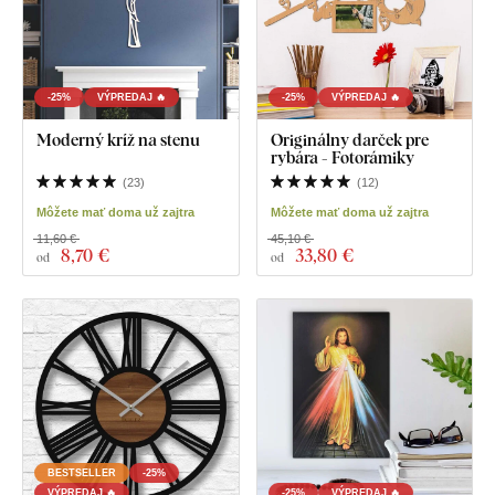
-25%
VÝPREDAJ 🔥
-25%
VÝPREDAJ 🔥
Moderný kríž na stenu
Originálny darček pre
rybára - Fotorámiky
(
23
)
(
12
)
Môžete mať doma už zajtra
Môžete mať doma už zajtra
11,60 €
45,10 €
8
,70 €
33
,80 €
od
od
BESTSELLER
-25%
VÝPREDAJ 🔥
-25%
VÝPREDAJ 🔥