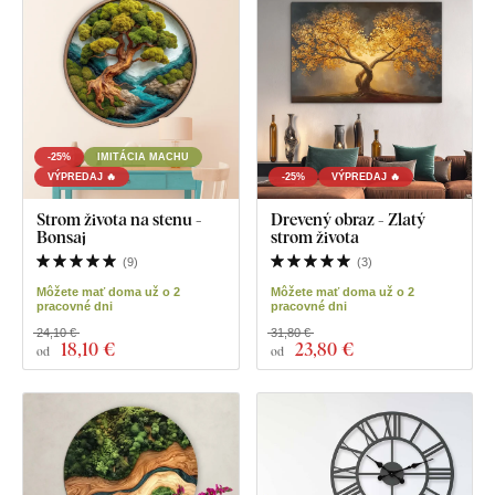
-25%
IMITÁCIA MACHU
VÝPREDAJ 🔥
-25%
VÝPREDAJ 🔥
Strom života na stenu -
Drevený obraz - Zlatý
Bonsaj
strom života
(
9
)
(
3
)
Môžete mať doma už o 2
Môžete mať doma už o 2
pracovné dni
pracovné dni
24,10 €
31,80 €
18
,10 €
23
,80 €
od
od