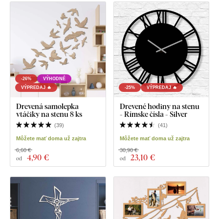
-26%
VÝHODNÉ
VÝPREDAJ 🔥
-25%
VÝPREDAJ 🔥
Drevená samolepka
Drevené hodiny na stenu
vtáčiky na stenu 8 ks
- Rímske čísla - Silver
(
39
)
(
41
)
Môžete mať doma už zajtra
Môžete mať doma už zajtra
6,60 €
30,90 €
4
,90 €
23
,10 €
od
od