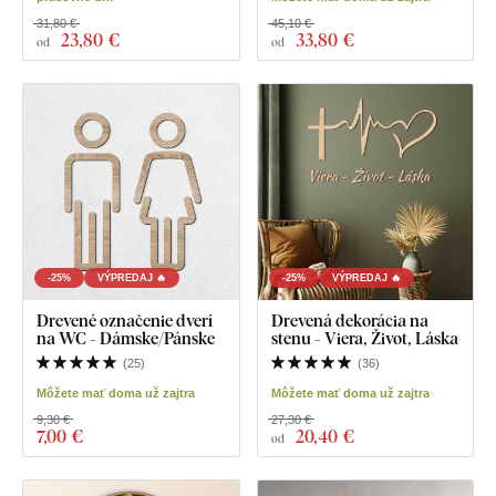
31,80 €
45,10 €
23
,80 €
33
,80 €
od
od
-25%
VÝPREDAJ 🔥
-25%
VÝPREDAJ 🔥
Drevené označenie dverí
Drevená dekorácia na
na WC - Dámske/Pánske
stenu - Viera, Život, Láska
(
25
)
(
36
)
Môžete mať doma už zajtra
Môžete mať doma už zajtra
9,30 €
27,30 €
7
,00 €
20
,40 €
od