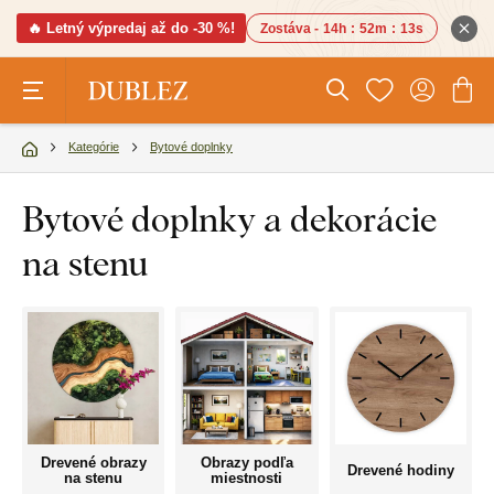
🔥 Letný výpredaj až do -30 %!
Zostáva -
14h
:
52m
:
12s
Kategórie
Bytové doplnky
Bytové doplnky a dekorácie
na stenu
Drevené obrazy
Obrazy podľa
Drevené hodiny
na stenu
miestnosti