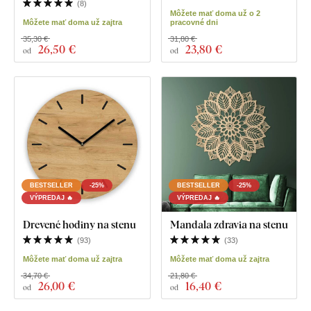
(
8
)
Môžete mať doma už o 2
Môžete mať doma už zajtra
pracovné dni
35,30 €
31,80 €
26
,50 €
23
,80 €
od
od
BESTSELLER
-25%
BESTSELLER
-25%
VÝPREDAJ 🔥
VÝPREDAJ 🔥
Drevené hodiny na stenu
Mandala zdravia na stenu
(
93
)
(
33
)
Môžete mať doma už zajtra
Môžete mať doma už zajtra
34,70 €
21,80 €
26
,00 €
16
,40 €
od
od