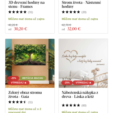
3D drevené hodiny na
Strom života - Nástenné
stenu - Frames
hodiny
(
31
)
(
20
)
Môžete mať doma už zajtra
Môžete mať doma už zajtra
40,20 €
42,70 €
30
,20 €
32
,00 €
od
od
-25%
IMITÁCIA MACHU
VÝPREDAJ 🔥
-25%
VÝPREDAJ 🔥
Zelený obraz stromu
Náboženská nálepka z
života - Gaia
dreva - Láska a kríž
(
11
)
(
60
)
Môžete mať doma už o 2
pracovné dni
Môžete mať doma už zajtra