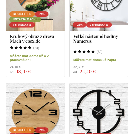
BESTSELLER
-25%
IMITÁCIA MACHU
VÝPREDAJ 🔥
-25%
VÝPREDAJ 🔥
Kruhový obraz z dreva -
Veľké nástenné hodiny -
Mach v epoxide
Numerus
(
24
)
(
32
)
Môžete mať doma už o 2
pracovné dni
Môžete mať doma už zajtra
24,10 €
32,60 €
18
,10 €
24
,40 €
od
od
BESTSELLER
-25%