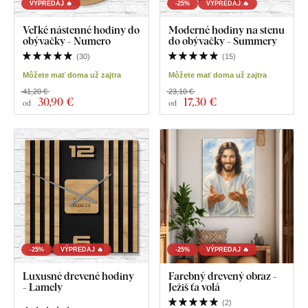
VÝPREDAJ 🔥
-25%
VÝPREDAJ 🔥
Veľké nástenné hodiny do
Moderné hodiny na stenu
obývačky - Numero
do obývačky - Summery
(
30
)
(
15
)
Môžete mať doma už zajtra
Môžete mať doma už zajtra
41,20 €
23,10 €
30
,90 €
17
,30 €
od
od
-25%
VÝPREDAJ 🔥
-25%
VÝPREDAJ 🔥
Luxusné drevené hodiny
Farebný drevený obraz -
- Lamely
Ježiš ťa volá
(
2
)