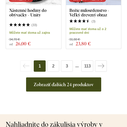
Nástenné hodiny do
Božie milosrdenstvo -
obývačky - Unity
Veľký drevený obraz
(
3
)
(
33
)
Môžete mať doma už o 2
Môžete mať doma už zajtra
pracovné dni
34,70 €
31,80 €
26
,00 €
23
,80 €
od
od
1
2
3
113
...
Zobraziť ďalších 24 produktov
Nahliadnite do zákulisia výroby v