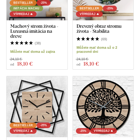
BESTSELLER
-25%
IMITÁCIA MACHU
BESTSELLER
-25%
VÝPREDAJ 🔥
VÝPREDAJ 🔥
Machový strom života -
Drevený obraz stromu
Luxusná imitácia na
života - Stabilita
dreve
(
69
)
(
38
)
Môžete mať doma už o 2
Môžete mať doma už zajtra
pracovné dni
24,10 €
24,10 €
18
,10 €
18
,10 €
od
od
BESTSELLER
-25%
VÝPREDAJ 🔥
-25%
VÝPREDAJ 🔥