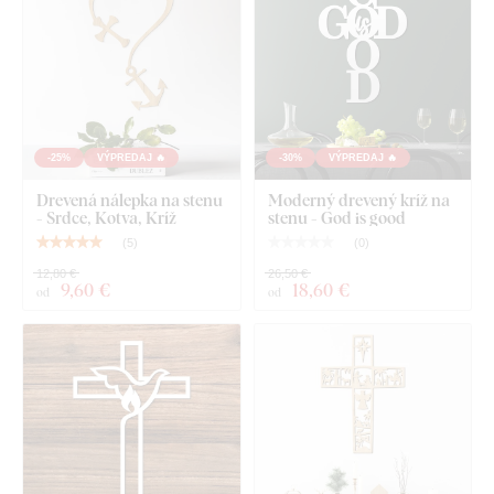
Čo nájdete v balíku?
Drevený kríž na stenu
-25%
VÝPREDAJ 🔥
-30%
VÝPREDAJ 🔥
Drevená nálepka na stenu
Moderný drevený kríž na
- Srdce, Kotva, Kríž
stenu - God is good
(
5
)
(
0
)
12,80 €
26,50 €
9
,60 €
18
,60 €
od
od