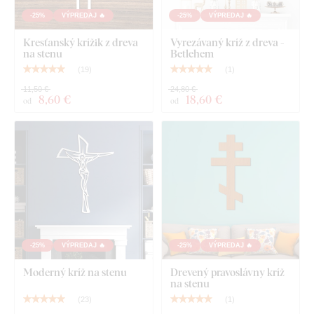
-25%
VÝPREDAJ 🔥
-25%
VÝPREDAJ 🔥
Kresťanský krížik z dreva
Vyrezávaný kríž z dreva -
na stenu
Betlehem
(
19
)
(
1
)
11,50 €
24,80 €
8
,60 €
18
,60 €
od
od
-25%
VÝPREDAJ 🔥
-25%
VÝPREDAJ 🔥
Moderný kríž na stenu
Drevený pravoslávny kríž
na stenu
(
23
)
(
1
)