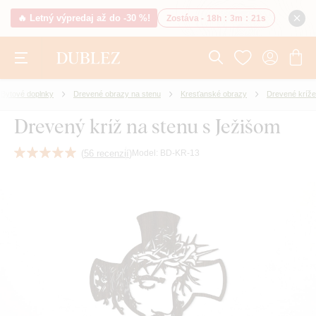
🔥 Letný výpredaj až do -30 %!
Zostáva -
18h
:
3m
:
20s
Bytové doplnky
Drevené obrazy na stenu
Kresťanské obrazy
Drevené kríže
Drevený kríž na stenu s Ježišom
(
56 recenzií
)
Model:
BD-KR-13