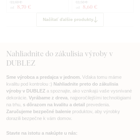
11,60 €
11,50 €
8
,70 €
8
,60 €
od
od
Načítať ďalšie produkty
Nahliadnite do zákulisia výroby v
DUBLEZ
Sme výrobca a predajca v jednom.
Vďaka tomu máme
kvalitu pod kontrolou :)
Nahliadnite preto do zákulisia
výroby v DUBLEZ
a spoznajte, ako vznikajú vaše vysnívané
dekorácie.
Vyrábame z dreva
, najporočilejšími technológiami
na trhu,
s dôrazom na kvalitu a detail
prevedenia.
Zaručujeme bezpečné balenie
produktov, aby výrobky
dorazili bezpečne k vám domov.
Stavte na istotu a nakúpte u nás: