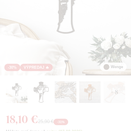
Wenge
-30%
VÝPREDAJ 🔥
+ 8
18,10 €
25,90 €
-
31
%