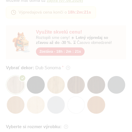
Môžete mať doma už
zajtra
(
07.08.2026
)
Výpredajová cena končí o
18h
:
2m
:
20s
Využite skvelú cenu!
Roztopili sme ceny! ☀️
Letný výpredaj so
zľavou až do -30 %.
⏳ Časovo obmedzené!
Zostáva -
18h
:
2m
:
20s
Vybrať dekor:
Dub Sonoma
Vyberte si rozmer výrobku: