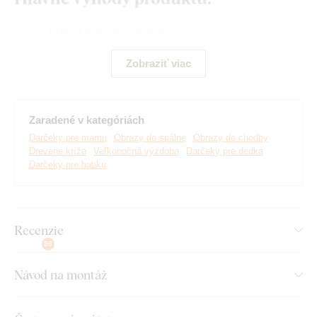
Krásna dekorácia do bytu
Symbol kresťanstva
Zobraziť viac
Jednoduchá montáž na stenu
Drevený 3 mm hrubý materiál
Zaradené v kategóriách
Výber z rôznych dekorov
Darčeky pre mamu
Obrazy do spálne
Obrazy do chodby
Drevené kríže
Veľkonočná výzdoba
Darčeky pre dedka
Darčeky pre babku
Montáž, ktorú zvládne každý:
Montáž výrobku je veľmi jednoduchá :) Na zavesenie výrobku
Recenzie
odporúčame použiť penovú pásku alebo malé klinčeky.
56
Jednoducho, bez akéhokoľvek vŕtania.
Návod na montáž
Toto príslušenstvo si môžete pohodlne
dokúpiť priamo v
našom e-shope
pri produkte.