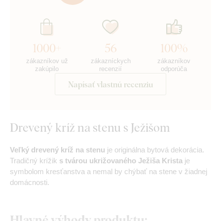
1000+
56
100%
zákazníkov už
zákazníckych
zákazníkov
zakúpilo
recenzií
odporúča
Napísať vlastnú recenziu
Drevený kríž na stenu s Ježišom
Veľký
drevený kríž na stenu
je originálna bytová dekorácia.
Tradičný krížik
s tvárou ukrižovaného Ježiša Krista
je
symbolom kresťanstva a nemal by chýbať na stene v žiadnej
domácnosti.
Hlavné výhody produktu: