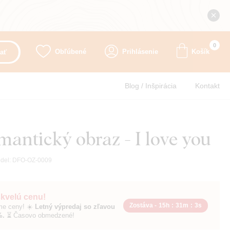
0
Obľúbené
Prihlásenie
Košík
ať
Blog / Inšpirácia
Kontakt
antický obraz - I love you
del:
DFO-OZ-0009
skvelú cenu!
Zostáva -
15h
:
31m
:
1s
sme ceny! ☀️
Letný výpredaj so zľavou
%.
⏳ Časovo obmedzené!