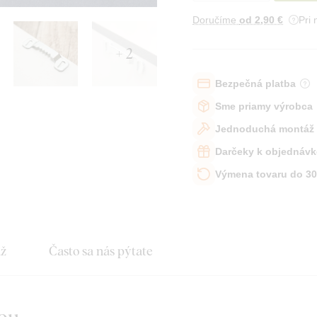
Doručíme
od 2
,90 €
Pri
+ 2
Bezpečná platba
Sme priamy výrobca
Jednoduchá montáž
Darčeky k objednávk
Výmena tovaru do 30
áž
Často sa nás pýtate
you