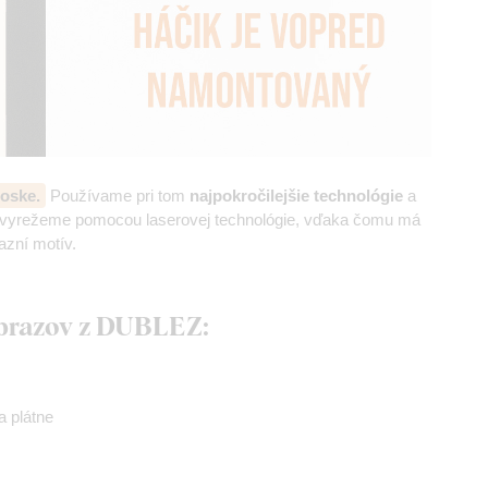
oske.
Používame pri tom
najpokročilejšie technológie
a
z vyrežeme pomocou laserovej technológie, vďaka čomu má
azní motív.
obrazov z DUBLEZ:
 plátne