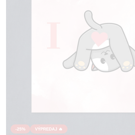
-25%
VÝPREDAJ 🔥