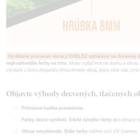
Vyrábame prémiové obrazy DUBLEZ vytlačené na drevenej d
najkvalitnejšie farby na trhu
. Motív vytlačíme na dosku a obra
výrobok z boku elegantný tmavohnedý okraj, ktorý ešte viac zvýr
Objavte výhody drevených, tlačených 
Prémiová kvalita prevedenia
Farby, ktoré vyniknú: 3-krát sýtejšie farby
ako obrazy na
Obraz nevyblende: Stále farby
odolné voči UV žiareniu