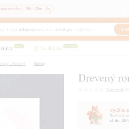
nca zostáva -
15h
:
32m
:
0s
Hľad
Nové
do -50%
vinky
📦 Na sklade
razy - Zvieratá
Mačky
Drevený rom
(
0 recenzií
)
Mo
Využite 
Roztopili 
až do -30 