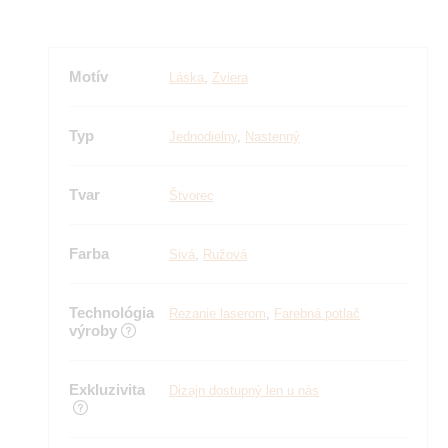
Motív
Láska
,
Zviera
Typ
Jednodielny
,
Nastenný
Tvar
Štvorec
Farba
Sivá
,
Ružová
Technológia
Rezanie laserom
,
Farebná potlač
výroby
Exkluzivita
Dizajn dostupný len u nás