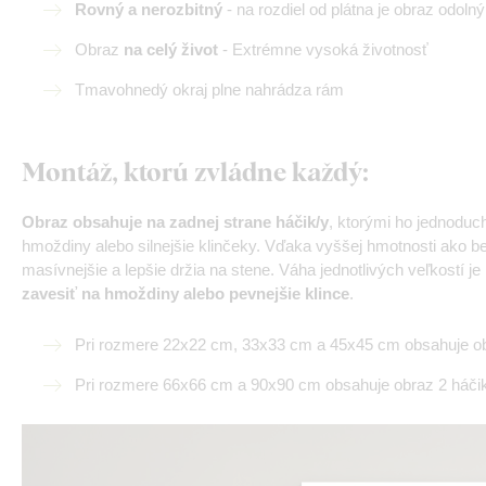
Rovný a nerozbitný
- na rozdiel od plátna je obraz odoln
Obraz
na celý život
- Extrémne vysoká životnosť
Tmavohnedý okraj plne nahrádza rám
Montáž, ktorú zvládne každý
:
Obraz obsahuje na zadnej strane háčik/y
, ktorými ho jednodu
hmoždiny alebo silnejšie klinčeky. Vďaka vyššej hmotnosti ako b
masívnejšie a lepšie držia na stene. Váha jednotlivých veľkostí 
zavesiť na hmoždiny alebo pevnejšie klince
.
Pri rozmere 22x22 cm, 33x33 cm a 45x45 cm obsahuje ob
Pri rozmere 66x66 cm a 90x90 cm obsahuje obraz 2 háčik