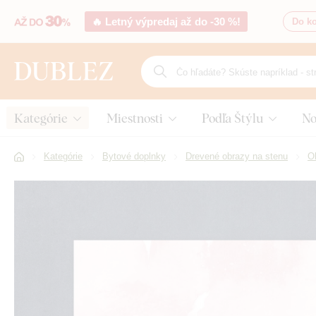
🔥 Letný výpredaj až do -30 %!
Do ko
Kategórie
Miestnosti
Podľa Štýlu
No
Kategórie
Bytové doplnky
Drevené obrazy na stenu
Ob