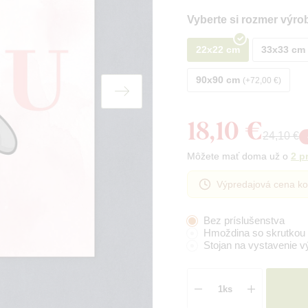
Vyberte si rozmer výro
22x22 cm
33x33 cm
90x90 cm
+72,00 €
18,10 €
24,10 €
Môžete mať doma už o
2 p
Výpredajová cena ko
Bez príslušenstva
Hmoždina so skrutkou
Stojan na vystavenie v