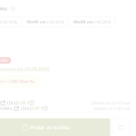
bku:
45x45 cm
66x66 cm
+10,70 €
+23,10 €
+42,20 €
-
25
%
racovné dni
(
10.08.2026
)
nčí o
15h
:
31m
:
1s
(1ks)
0,89 €
Zakúpilo už 10 475 ľudí
ýrobku
(1ks)
2,90 €
Zakúpilo už 1 145 ľudí
Pridať do košíka