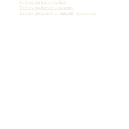
Darčeky pre kamaráta, brata
Darčeky pre kamarátku a sestru
Darčeky pre priateľa či manžela
Detská izba