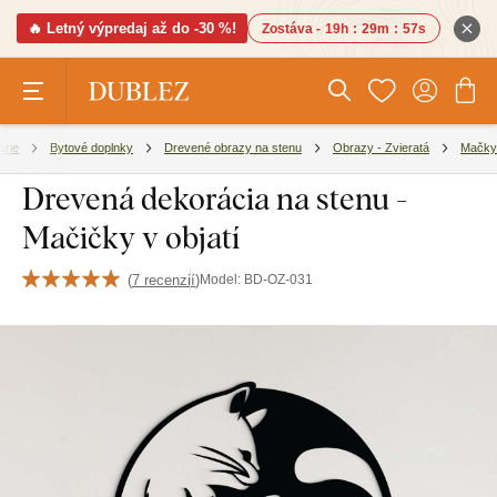
🔥 Letný výpredaj až do -30 %!
Zostáva -
19h
:
29m
:
56s
órie
Bytové doplnky
Drevené obrazy na stenu
Obrazy - Zvieratá
Mačky
Drevená dekorácia na stenu -
Mačičky v objatí
(
7 recenzií
)
Model:
BD-OZ-031