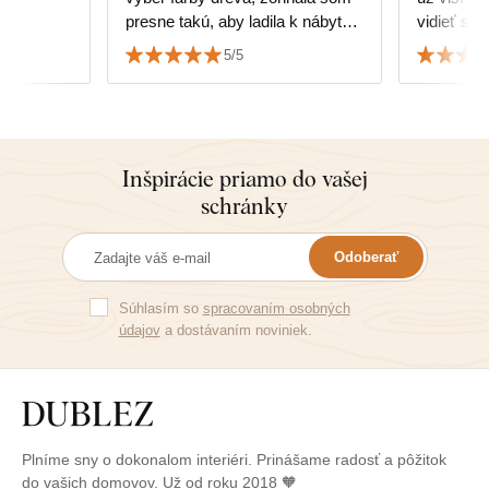
presne takú, aby ladila k nábytku.
vidieť st
Jednoduchá montáž vo dvoch 😊
Vás. Ď
5/5
Inšpirácie priamo do vašej
schránky
Odoberať
Súhlasím so
spracovaním osobných
údajov
a dostávaním noviniek.
Plníme sny o dokonalom interiéri. Prinášame radosť a pôžitok
do vašich domovov. Už od roku 2018 🧡