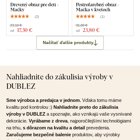
Drevený obraz pre deti -
Pestrofarebný obraz -
Mačky
Mačka v kvetoch
(
2
)
(
1
)
23,10 €
31,80 €
17
,30 €
23
,80 €
od
od
Načítať ďalšie produkty
Nahliadnite do zákulisia výroby v
DUBLEZ
Sme výrobca a predajca v jednom.
Vďaka tomu máme
kvalitu pod kontrolou :)
Nahliadnite preto do zákulisia
výroby v DUBLEZ
a spoznajte, ako vznikajú vaše vysnívané
dekorácie.
Vyrábame z dreva
, najporočilejšími technológiami
na trhu,
s dôrazom na kvalitu a detail
prevedenia.
Zaručujeme bezpečné balenie
produktov, aby výrobky