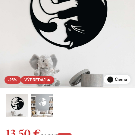
Čierna
-25%
VÝPREDAJ 🔥
13,50 €