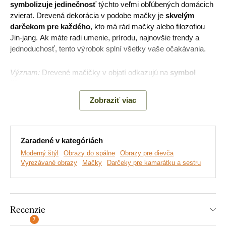
symbolizuje jedinečnosť
týchto veľmi obľúbených domácich
zvierat. Drevená dekorácia v podobe mačky je
skvelým
darčekom pre každého
, kto má rád mačky alebo filozofiou
Jin-jang. Ak máte radi umenie, prírodu, najnovšie trendy a
jednoduchosť, tento výrobok splní všetky vaše očakávania.
Význam:
Drevené mačičky v objatí odkazujú na
symbol
čínskej filozofie Jin-jang
, ktorý predstavuje koncept
rovnováhy a harmónie. Samotné
mačky sú symbolom
Zobraziť viac
nezávislosti
, sebadôvery, schopnosti pohybu a rovnováhy.
Hlavné výhody produktu:
Zaradené v kategóriách
Moderný štýl
Obrazy do spálne
Obrazy pre dievča
Vyrezávané obrazy
Mačky
Darčeky pre kamarátku a sestru
Skrytá symbolika
Originálny dizajn
Široká paleta dekorov
Recenzie
7
Ekologická výroba