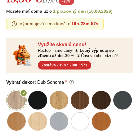
17,90 €
-
25
%
Môžete mať doma už o
1 pracovný deň
(
10.08.2026
)
Výpredajová cena končí o
19h
:
28m
:
57s
Využite skvelú cenu!
Roztopili sme ceny! ☀️
Letný výpredaj so
zľavou až do -30 %.
⏳ Časovo obmedzené!
Zostáva -
19h
:
28m
:
57s
Vybrať dekor:
Dub Sonoma