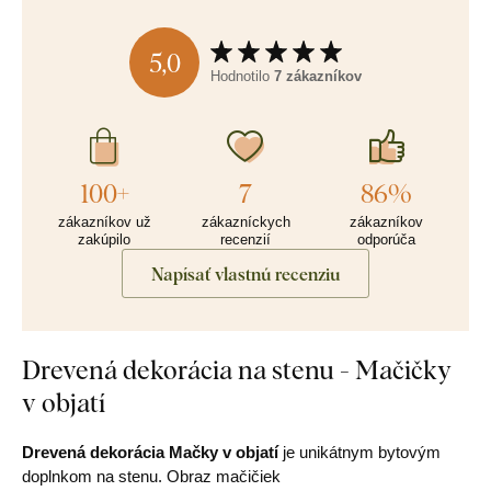
5,0
Hodnotilo
7 zákazníkov
100+
7
86%
zákazníkov už
zákazníckych
zákazníkov
zakúpilo
recenzií
odporúča
Napísať vlastnú recenziu
Drevená dekorácia na stenu - Mačičky
v objatí
Drevená dekorácia Mačky v objatí
je unikátnym bytovým
doplnkom na stenu. Obraz mačičiek