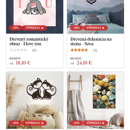
-25%
VÝPREDAJ 🔥
-25%
VÝPREDAJ 🔥
Drevený romantický
Drevená dekorácia na
obraz - I love you
stenu - Sova
(
0
)
(
2
)
24,10 €
32,10 €
18
,10 €
24
,10 €
od
od
-25%
VÝPREDAJ 🔥
-25%
VÝPREDAJ 🔥