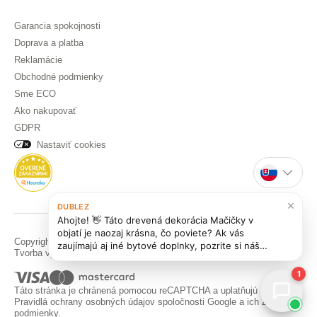
Garancia spokojnosti
Doprava a platba
Reklamácie
Obchodné podmienky
Sme ECO
Ako nakupovať
GDPR
Nastaviť cookies
×
DUBLEZ
Ahojte! 👋 Táto drevená dekorácia Mačičky v
objatí je naozaj krásna, čo poviete? Ak vás
Copyright © DUBLEZ 2026 | Všetky práva vyhradené
zaujímajú aj iné bytové doplnky, pozrite si náš
Tvorba výkonných internetových obchodov od
RIESENIA
výber ďalších skvelých
produktov
. Radi
1
Táto stránka je chránená pomocou reCAPTCHA a uplatňujú sa
Pravidlá ochrany osobných údajov
spoločnosti Google a ich
Zmluvné
podmienky
.