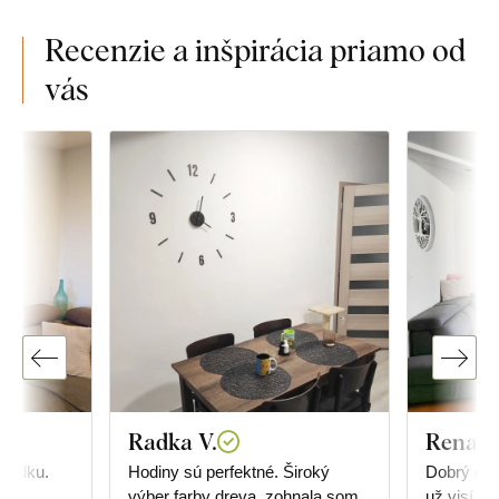
Recenzie a inšpirácia priamo od
vás
Radka V.
Renata
riadku.
Hodiny sú perfektné. Široký
Dobrý deň
výber farby dreva, zohnala som
už visí 😀. J