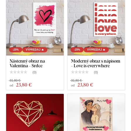
-25%
VÝPREDAJ 🔥
-25%
VÝPREDAJ 🔥
Nástenný obraz na
Moderný obraz s nápisom
Valentína - Srdce
- Love is everywhere
Čo nájdete v balíku?
(
0
)
(
0
)
31,80 €
31,80 €
23
,80 €
23
,80 €
od
od
Romantický 3D obraz z dreva - Srdce z ruží
Vopred namontovaný háčik / háčiky na druhej strane
obrazu
Prehľadný návod na montáž