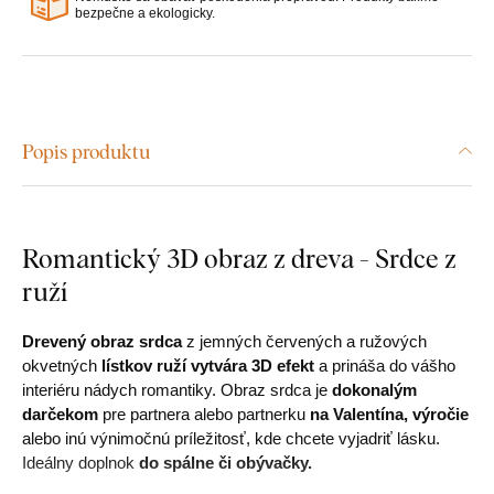
bezpečne a ekologicky.
Popis produktu
Romantický 3D obraz z dreva - Srdce z
ruží
Drevený obraz srdca
z jemných červených a ružových
okvetných
lístkov ruží vytvára 3D efekt
a prináša do vášho
interiéru nádych romantiky. Obraz srdca je
dokonalým
darčekom
pre partnera alebo partnerku
na Valentína, výročie
alebo inú výnimočnú príležitosť, kde chcete vyjadriť lásku.
Ideálny doplnok
do spálne či obývačky.