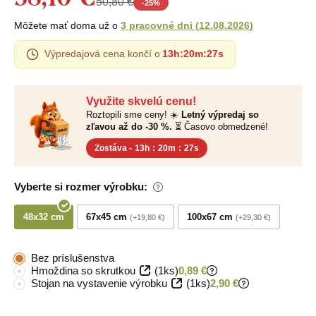
50,80 €
-
25
%
Môžete mať doma už o
3 pracovné dni
(
12.08.2026
)
Výpredajová cena končí o
13h
:
20m
:
26s
Využite skvelú cenu!
Roztopili sme ceny! ☀️
Letný výpredaj so
zľavou až do -30 %.
⏳ Časovo obmedzené!
Zostáva -
13h
:
20m
:
26s
Vyberte si rozmer výrobku:
48x32 cm
67x45 cm
100x67 cm
+19,80 €
+29,30 €
Bez príslušenstva
Hmoždina so skrutkou
(1ks)
0,89 €
Stojan na vystavenie výrobku
(1ks)
2,90 €