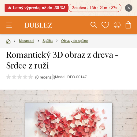
🔥 Letný výpredaj až do -30 %!
Zostáva -
13h
:
21m
:
26s
Miestnosti
Spálňa
Obrazy do spálne
Romantický 3D obraz z dreva -
Srdce z ruží
(
0 recenzií
)
Model:
DFO-00147