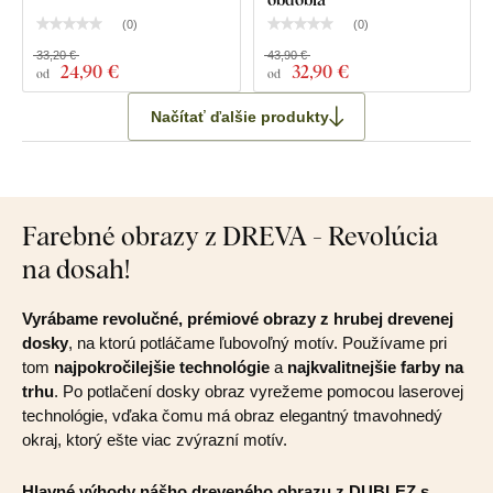
(
0
)
(
0
)
33,20 €
43,90 €
24
,90 €
32
,90 €
od
od
Načítať ďalšie produkty
Farebné obrazy z DREVA - Revolúcia
na dosah!
Vyrábame revolučné, prémiové obrazy z hrubej drevenej
dosky
, na ktorú potláčame ľubovoľný motív. Používame pri
tom
najpokročilejšie technológie
a
najkvalitnejšie farby na
trhu
. Po potlačení dosky obraz vyrežeme pomocou laserovej
technológie, vďaka čomu má obraz elegantný tmavohnedý
okraj, ktorý ešte viac zvýrazní motív.
Hlavné výhody nášho dreveného obrazu z DUBLEZ s