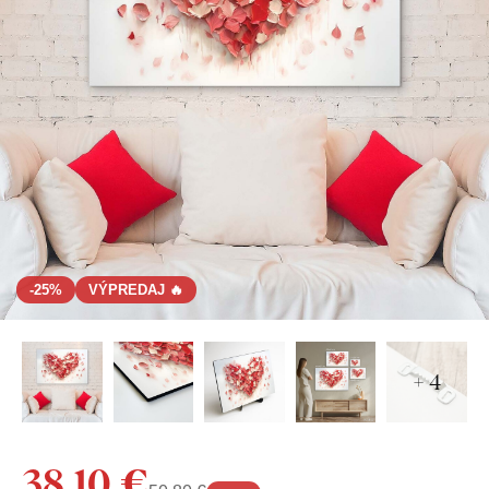
-25%
VÝPREDAJ 🔥
+ 4
38,10 €