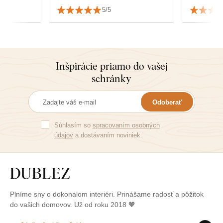
rozhodnúť
5/5
obrazu,ale
k nábytku
Inšpirácie priamo do vašej
schránky
Odoberať
Súhlasím so
spracovaním osobných
údajov
a dostávaním noviniek.
Plníme sny o dokonalom interiéri. Prinášame radosť a pôžitok
do vašich domovov. Už od roku 2018 🧡