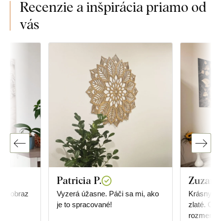
Recenzie a inšpirácia priamo od
vás
Patricia P.
Zuzan
úci obraz
Vyzerá úžasne. Páči sa mi, ako
Krásny obr
je to spracované!
zlaté. Ob
rozmerov