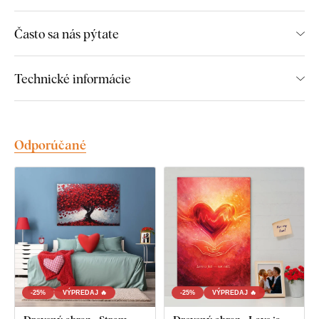
Často sa nás pýtate
Objavte výhody drevených, tlačených
obrazov z DUBLEZ:
Technické informácie
Prémiová kvalita prevedenia
Farby, ktoré vyniknú: 3-krát sýtejšie farby
ako
Odporúčané
obrazy na plátne
Obraz nevyblende: Stále farby
odolné voči UV
žiareniu
Rovný a nerozbitný
- na rozdiel od plátna je obraz
odolný, pevný a nevlní sa
Obraz
na celý život
- Extrémne vysoká životnosť
Tmavohnedý okraj plne nahrádza rám
-25%
VÝPREDAJ 🔥
-25%
VÝPREDAJ 🔥