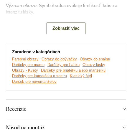
Význam obrazu:
Symbol srdca evokuje krehkosť, krásu a
intenzitu lásky.
Zobraziť viac
Zaradené v kategóriách
Farebné obrazy
Obrazy do obývačky
Obrazy do spálne
Darčeky pre mamu
Darčeky pre babku
Obrazy lásky
Obrazy - Kvety
Darčeky pre priateľku alebo manželku
Darčeky pre kamarátku a sestru
Klasický štýl
Darček pre novomanželov
Vyrábame prémiové obrazy DUBLEZ vytlačené na
drevenej doske.
Používame pri tom
najpokročilejšie
Recenzie
technológie
a
najkvalitnejšie farby na trhu
. Motív vytlačíme
na dosku a obraz vyrežeme pomocou laserovej technológie,
vďaka čomu má výrobok z boku elegantný tmavohnedý okraj,
Návod na montáž
ktorý ešte viac zvýrazní motív.