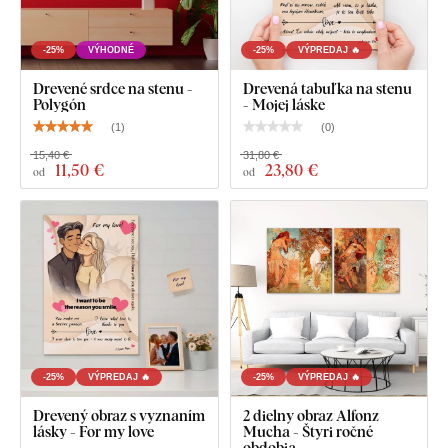
-25%
VÝHODNÉ
-25%
VÝPREDAJ 🔥
Drevené srdce na stenu -
Drevená tabuľka na stenu
Polygón
- Mojej láske
(
1
)
(
0
)
15,40 €
31,80 €
11
,50 €
23
,80 €
od
od
-25%
VÝPREDAJ 🔥
-25%
VÝPREDAJ 🔥
Drevený obraz s vyznaním
2 dielny obraz Alfonz
lásky - For my love
Mucha - Štyri ročné
obdobia