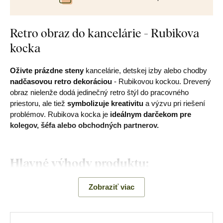
Retro obraz do kancelárie - Rubikova
kocka
Oživte prázdne steny
kancelárie, detskej izby alebo chodby
nadčasovou retro dekoráciou
- Rubikovou kockou. Drevený
obraz nielenže dodá jedinečný retro štýl do pracovného
priestoru, ale tiež
symbolizuje kreativitu
a výzvu pri riešení
problémov. Rubikova kocka je
ideálnym darčekom pre
kolegov, šéfa alebo obchodných partnerov.
Hlavné výhody produktu:
Retro štýl dekorácie
Zobraziť viac
Skvele sa hodí do kancelárie
Jednoduchá montáž na stenu