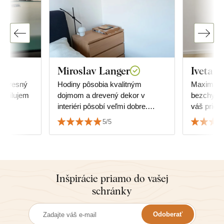
Miroslav Langer
Iveta 
i presný
Hodiny pôsobia kvalitným
Maximálna
. Milujem
dojmom a drevený dekor v
bezchybná
interiéri pôsobí veľmi dobre.
váš priest
Podarilo sa zladiť s dekorom
5/5
podlahy.
Inšpirácie priamo do vašej
schránky
Odoberať