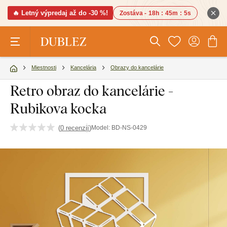
🔥 Letný výpredaj až do -30 %!
Zostáva -
18h
:
45m
:
4s
Miestnosti
Kancelária
Obrazy do kancelárie
Retro obraz do kancelárie -
Rubikova kocka
(
0 recenzií
)
Model:
BD-NS-0429