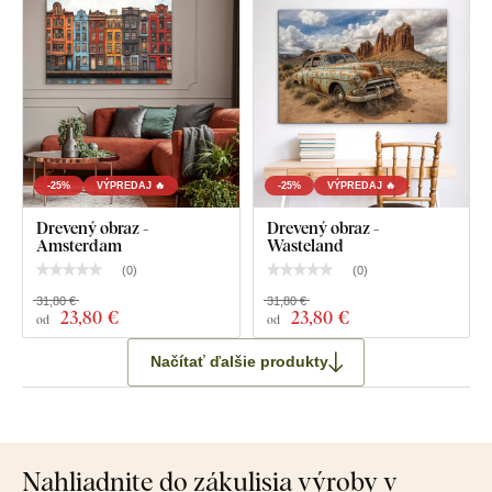
-25%
VÝPREDAJ 🔥
-25%
VÝPREDAJ 🔥
Drevený obraz -
Drevený obraz -
Amsterdam
Wasteland
(
0
)
(
0
)
31,80 €
31,80 €
23
,80 €
23
,80 €
od
od
Načítať ďalšie produkty
Nahliadnite do zákulisia výroby v