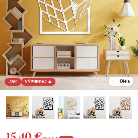
Biela
-25%
VÝPREDAJ 🔥
15,40 €