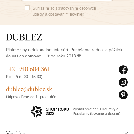
Súhlasím so
spracovaním osobných
údajov
a dostávaním noviniek.
Plníme sny o dokonalom interiéri. Prinášame radosť a pôžitok
do vašich domovov. Už od roku 2018 🧡
+421 940 604 361
Po - Pi (9:00 - 15:30)
dublez@dublez.sk
Odpovedáme do 1. prac. dňa
SHOP ROKU
Vyhrali sme cenu Heureky a
2022
Popularity
(bývanie a design)
Výrobky