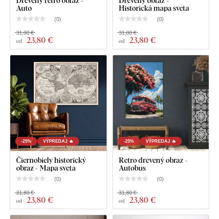
Auto
Historická mapa sveta
(
0
)
(
0
)
31,80 €
31,80 €
23
,80 €
23
,80 €
od
od
-25%
VÝPREDAJ 🔥
-25%
VÝPREDAJ 🔥
Čiernobiely historický
Retro drevený obraz -
obraz - Mapa sveta
Autobus
(
0
)
(
0
)
31,80 €
31,80 €
23
,80 €
23
,80 €
od
od