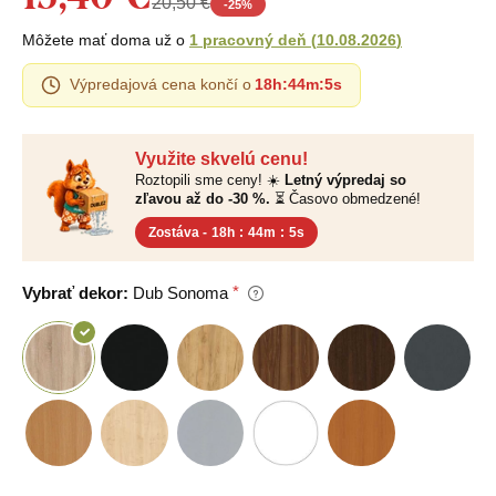
20,50 €
-
25
%
Môžete mať doma už o
1 pracovný deň
(
10.08.2026
)
Výpredajová cena končí o
18h
:
44m
:
4s
Využite skvelú cenu!
Roztopili sme ceny! ☀️
Letný výpredaj so
zľavou až do -30 %.
⏳ Časovo obmedzené!
Zostáva -
18h
:
44m
:
4s
Vybrať dekor:
Dub Sonoma