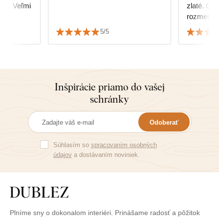
kup. Veľmi
zlaté. Ob
rozmerov
rozhodnúť
5/5
obrazu,ale
k nábytku
Inšpirácie priamo do vašej
schránky
Odoberať
Súhlasím so
spracovaním osobných
údajov
a dostávaním noviniek.
Plníme sny o dokonalom interiéri. Prinášame radosť a pôžitok