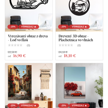
-25%
VÝPREDAJ 🔥
-25%
VÝPREDAJ 🔥
Vyrezávaný obraz z dreva
Drevený 3D obraz -
- Loď vo fľaši
Plachetnica vo vlnách
(
0
)
(
0
)
22,50 €
24,10 €
16
,90 €
18
,10 €
od
od
-25%
VÝPREDAJ 🔥
-25%
VÝPREDAJ 🔥