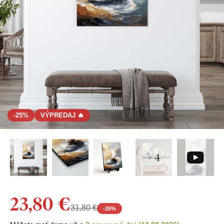
-25%
VÝPREDAJ 🔥
+ 4
23,80 €
31,80 €
-
26
%