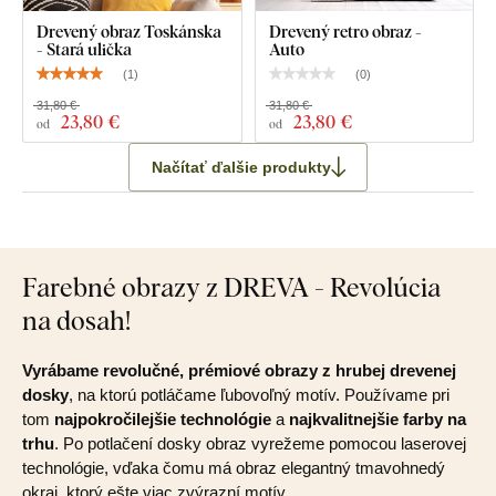
Drevený obraz Toskánska
Drevený retro obraz -
- Stará ulička
Auto
(
1
)
(
0
)
31,80 €
31,80 €
23
,80 €
23
,80 €
od
od
Načítať ďalšie produkty
Farebné obrazy z DREVA - Revolúcia
na dosah!
Vyrábame revolučné, prémiové obrazy z hrubej drevenej
dosky
, na ktorú potláčame ľubovoľný motív. Používame pri
tom
najpokročilejšie technológie
a
najkvalitnejšie farby na
trhu
. Po potlačení dosky obraz vyrežeme pomocou laserovej
technológie, vďaka čomu má obraz elegantný tmavohnedý
okraj, ktorý ešte viac zvýrazní motív.