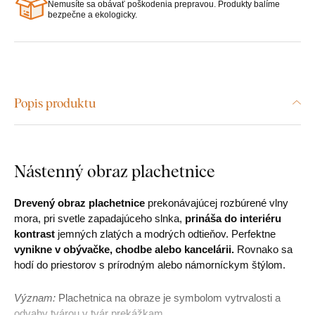
Nemusíte sa obávať poškodenia prepravou. Produkty balíme
bezpečne a ekologicky.
Popis produktu
Nástenný obraz plachetnice
Drevený obraz plachetnice
prekonávajúcej rozbúrené vlny
mora, pri svetle zapadajúceho slnka,
prináša do interiéru
kontrast
jemných zlatých a modrých odtieňov. Perfektne
vynikne v obývačke, chodbe alebo kancelárii.
Rovnako sa
hodí do priestorov s prírodným alebo námorníckym štýlom.
Význam:
Plachetnica na obraze je symbolom vytrvalosti a
odvahy tvárou v tvár prekážkam.