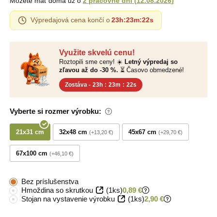
Môžete mať doma už o
2 pracovné dni
(
12.08.2026
)
Výpredajová cena končí o
23h
:
23m
:
21s
Využite skvelú cenu!
Roztopili sme ceny! ☀️
Letný výpredaj so
zľavou až do -30 %.
⏳ Časovo obmedzené!
Zostáva -
23h
:
23m
:
21s
Vyberte si rozmer výrobku:
21x31 cm
32x48 cm
45x67 cm
+13,20 €
+29,70 €
67x100 cm
+46,10 €
Bez príslušenstva
Hmoždina so skrutkou
(1ks)
0,89 €
Stojan na vystavenie výrobku
(1ks)
2,90 €