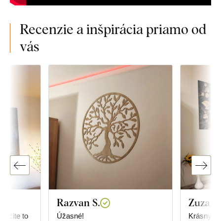
Recenzie a inšpirácia priamo od
vás
Razvan S.
Zuzan
určite to
Úžasné!
Krásny obr