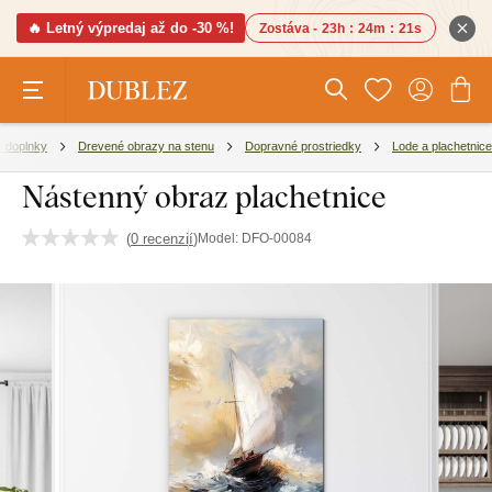
🔥 Letný výpredaj až do -30 %!
Zostáva -
23h
:
24m
:
20s
é doplnky
Drevené obrazy na stenu
Dopravné prostriedky
Lode a plachetnice
Nástenný obraz plachetnice
(
0 recenzií
)
Model:
DFO-00084