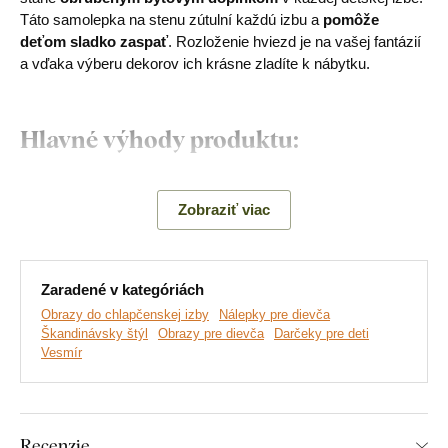
Táto samolepka na stenu zútulní každú izbu a
pomôže
deťom sladko zaspať
. Rozloženie hviezd je na vašej fantázií
a vďaka výberu dekorov ich krásne zladíte k nábytku.
Hlavné výhody produktu:
Krásna samolepka s detským motívom
Zobraziť viac
Ekologická výroba z dreva
Jednoduchá montáž na stenu
Zaradené v kategóriách
Drevený 3 mm hrubý materiál
Obrazy do chlapčenskej izby
Nálepky pre dievča
Lacná dekorácia
Škandinávsky štýl
Obrazy pre dievča
Darčeky pre deti
Vesmír
Rozmery a počet hviezd v balení:
1ks mesiac - 18x20 cm
Recenzie