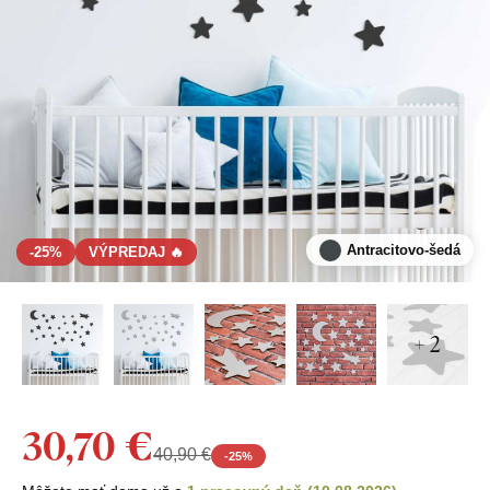
Antracitovo-šedá
-25%
VÝPREDAJ 🔥
+ 2
30,70 €
40,90 €
-
25
%