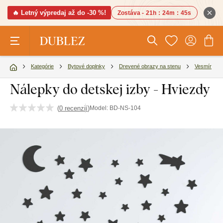
🔥 Letný výpredaj až do -30 %!
Zostáva -
21h
:
24m
:
44s
Kategórie
Bytové doplnky
Drevené obrazy na stenu
Vesmír
Nálepky do detskej izby - Hviezdy
(
0 recenzií
)
Model:
BD-NS-104