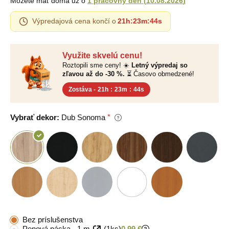
Môžete mať doma už o
1 pracovný deň
(
10.08.2026
)
Výpredajová cena končí o
21h
:
23m
:
43s
Využite skvelú cenu!
Roztopili sme ceny! ☀️
Letný výpredaj so
zľavou až do -30 %.
⏳ Časovo obmedzené!
Zostáva -
21h
:
23m
:
43s
Vybrať dekor:
Dub Sonoma
Bez príslušenstva
Penová páska - 1 m
(1ks)
0,99 €