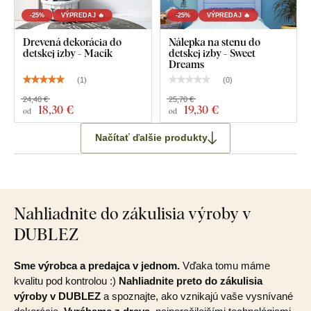
-25%
VÝPREDAJ 🔥
-25%
VÝPREDAJ 🔥
Drevená dekorácia do
Nálepka na stenu do
detskej izby - Macík
detskej izby - Sweet
Dreams
(
1
)
(
0
)
24,40 €
25,70 €
18
,30 €
19
,30 €
od
od
Načítať ďalšie produkty
Nahliadnite do zákulisia výroby v
DUBLEZ
Sme výrobca a predajca v jednom.
Vďaka tomu máme
kvalitu pod kontrolou :)
Nahliadnite preto do zákulisia
výroby v DUBLEZ
a spoznajte, ako vznikajú vaše vysnívané