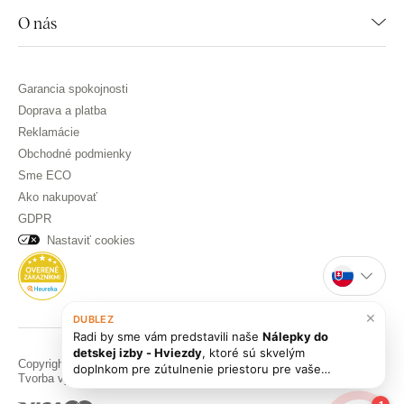
O nás
Garancia spokojnosti
Doprava a platba
Reklamácie
Obchodné podmienky
Sme ECO
Ako nakupovať
GDPR
Nastaviť cookies
×
DUBLEZ
Radi by sme vám predstavili naše
Nálepky do
detskej izby - Hviezdy
, ktoré sú skvelým
Copyright © DUBLEZ 2026 | Všetky práva vyhradené
doplnkom pre zútulnenie priestoru pre vaše
Tvorba výkonných internetových obchodov od
RIESENIA
ratolesti! ✨ Táto
drevená 3D nálepka
pomôže
deťom sladko zaspať a vďaka rôznym dekorom ju