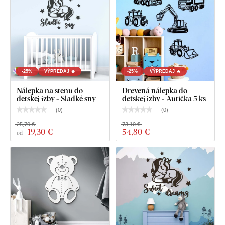
Drevená nálepka na stenu - Hviezdy
-25%
VÝPREDAJ 🔥
-25%
VÝPREDAJ 🔥
Nálepka na stenu do
Drevená nálepka do
detskej izby - Sladké sny
detskej izby - Autíčka 5 ks
(
0
)
(
0
)
25,70 €
73,10 €
19
,30 €
54
,80 €
od