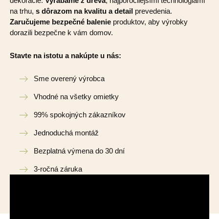
dekorácie.
Vyrábame z dreva
, najporočilejšími technológiami
na trhu,
s dôrazom na kvalitu a detail
prevedenia.
Zaručujeme bezpečné balenie
produktov, aby výrobky
dorazili bezpečne k vám domov.
Stavte na istotu a nakúpte u nás:
Sme overený výrobca
Vhodné na všetky omietky
99% spokojných zákazníkov
Jednoduchá montáž
Bezplatná výmena do 30 dní
3-ročná záruka