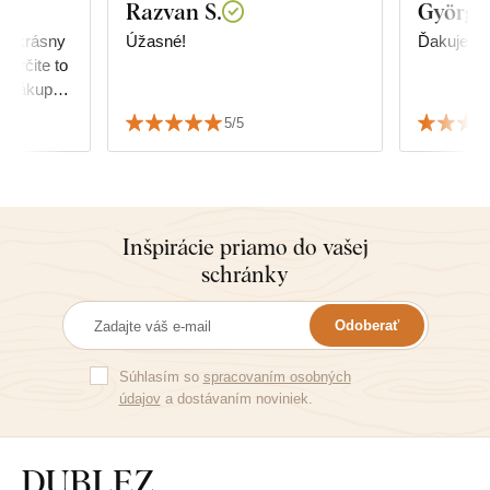
Razvan S.
Györgyi
za krásny
Úžasné!
Ďakujem!
ý nákup.
5/5
Inšpirácie priamo do vašej
schránky
Odoberať
Súhlasím so
spracovaním osobných
údajov
a dostávaním noviniek.