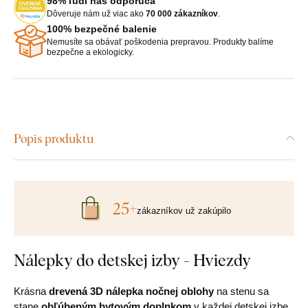
98% ľudí nás odporúča
Dôveruje nám už viac ako
70 000 zákazníkov
.
100% bezpečné balenie
Nemusíte sa obávať poškodenia prepravou. Produkty balíme
bezpečne a ekologicky.
Popis produktu
25+
zákazníkov už zakúpilo
Nálepky do detskej izby - Hviezdy
Krásna
drevená 3D nálepka nočnej oblohy
na stenu sa
stane
obľúbeným bytovým doplnkom
v každej detskej izbe.