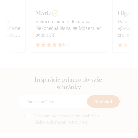
Mária
Oľga Iv
 zdobí
Veľmi sa teším z dekorácie -
Ďakujem v
a nemôžeme
Nekonečná láska. ❤️ Môžem len
výrobok som nadšená a určite to
enostiach
odporučiť.
pre mňa n
rázku sme
Vrelo odp
5/5
rahší.
cíznosťou
n tlač a
sa
žasne.
Inšpirácie priamo do vašej
tarostlivo
schránky
prvý, ani
eme :)
Odoberať
Súhlasím so
spracovaním osobných
údajov
a dostávaním noviniek.