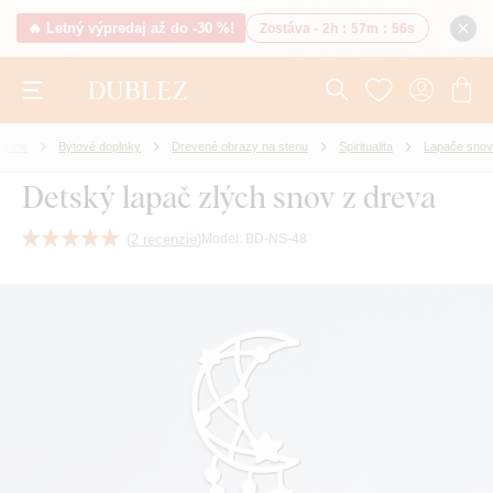
🔥 Letný výpredaj až do -30 %!
Zostáva -
2h
:
57m
:
55s
górie
Bytové doplnky
Drevené obrazy na stenu
Spiritualita
Lapače snov
Detský lapač zlých snov z dreva
(
2 recenzie
)
Model:
BD-NS-48