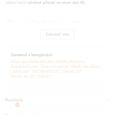
vďaka čomu
výrobok pôsobí na stene ako 3D.
Hlavné výhody lapača snov:
Krásna samolepka s detským motívom
Zobraziť viac
Hodí sa do detskej izby nad posteľ
Jednoduchá montáž na stenu
Zaradené v kategóriách
Obrazy do chlapčenskej izby
Nálepky pre dievča
Drevený 3 mm hrubý materiál
Škandinávsky štýl
Obrazy pre dievča
Nálepky pre chlapca
Lapače snov
Minimalistický štýl
Klasický štýl
Pôsobí upokojujúco na deti
Darčeky pre deti
Boho štýl
Recenzie
Montáž, ktorú zvládne každý:
2