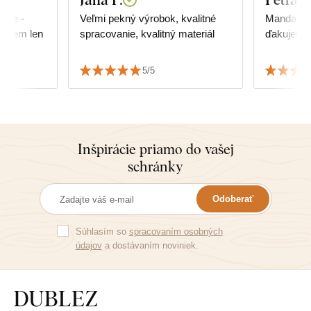
Veľmi pekný výrobok, kvalitné
Mandala j
Môžem len
spracovanie, kvalitný materiál
ďakujeme!
5/5
Inšpirácie priamo do vašej
schránky
Odoberať
Súhlasím so
spracovaním osobných
údajov
a dostávaním noviniek.