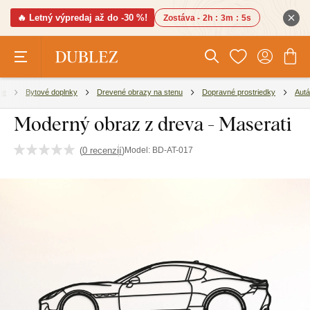
🔥 Letný výpredaj až do -30 %!
Zostáva -
2h
:
3m
:
5s
ie
Bytové doplnky
Drevené obrazy na stenu
Dopravné prostriedky
Autá
Moderný obraz z dreva - Maserati
(
0 recenzií
)
Model:
BD-AT-017