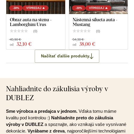
-30%
VÝPREDAJ 🔥
-30%
VÝPREDAJ 🔥
Obraz auta na stenu -
Nástenná silueta auta -
Lamborghini Urus
Mustang
(
0
)
(
0
)
45,90 €
54,30 €
32
,10 €
38
,00 €
od
od
Načítať ďalšie produkty
Nahliadnite do zákulisia výroby v
DUBLEZ
Sme výrobca a predajca v jednom.
Vďaka tomu máme
kvalitu pod kontrolou :)
Nahliadnite preto do zákulisia
výroby v DUBLEZ
a spoznajte, ako vznikajú vaše vysnívané
dekorácie.
Vyrábame z dreva
, najporočilejšími technológiami