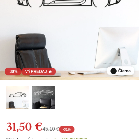
Čierna
-30%
VÝPREDAJ 🔥
31,50 €
45,10 €
-
31
%