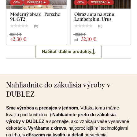
-30%
VÝPREDAJ 🔥
-30%
VÝPREDAJ 🔥
Moderný obraz - Porsche
Obraz auta na stenu -
911 GT2
Lamborghini Urus
(
0
)
(
0
)
60,40 €
45,90 €
42
,30 €
32
,10 €
od
Načítať ďalšie produkty
Nahliadnite do zákulisia výroby v
DUBLEZ
Sme výrobca a predajca v jednom.
Vďaka tomu máme
kvalitu pod kontrolou :)
Nahliadnite preto do zákulisia
výroby v DUBLEZ
a spoznajte, ako vznikajú vaše vysnívané
dekorácie.
Vyrábame z dreva
, najporočilejšími technológiami
na trhu,
s dôrazom na kvalitu a detail
prevedenia.