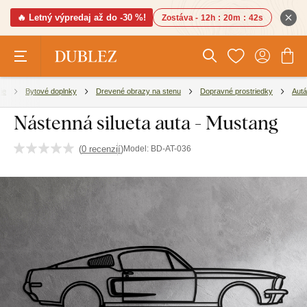
🔥 Letný výpredaj až do -30 %!
Zostáva -
12h
:
20m
:
41s
ie
Bytové doplnky
Drevené obrazy na stenu
Dopravné prostriedky
Autá
Nástenná silueta auta - Mustang
(
0 recenzií
)
Model:
BD-AT-036