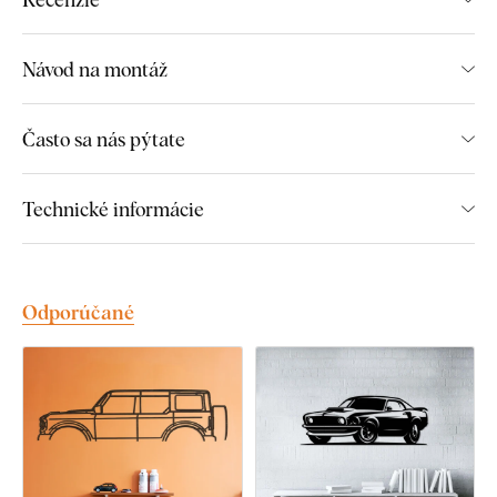
Minimalistický štýl dekorácie
Originálny darček pre muža
Návod na montáž
Jednoduchá montáž na stenu
Drevený 3 mm hrubý materiál
Často sa nás pýtate
Na výber mnoho dekorov
Technické informácie
Montáž, ktorú zvládne každý:
Montáž výrobku je veľmi jednoduchá :) Na zavesenie výrobku
Odporúčané
odporúčame použiť penovú pásku alebo malé klinčeky.
Jednoducho, bez akéhokoľvek vŕtania.
Toto príslušenstvo si môžete pohodlne
dokúpiť priamo v
našom e-shope
pri produkte.
Množstvo penovej pásky vám pri každej veľkosti produktu