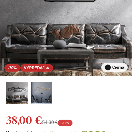
Čierna
-30%
VÝPREDAJ 🔥
38,00 €
54,30 €
-
31
%