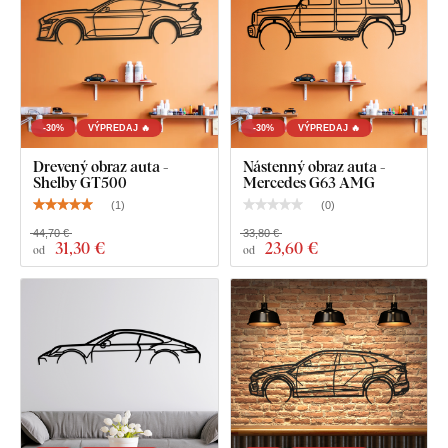
Nástenná silueta auta - Mustang
-30%
VÝPREDAJ 🔥
-30%
VÝPREDAJ 🔥
Drevený obraz auta -
Nástenný obraz auta -
Shelby GT500
Mercedes G63 AMG
(
1
)
(
0
)
44,70 €
33,80 €
31
,30 €
23
,60 €
od
od