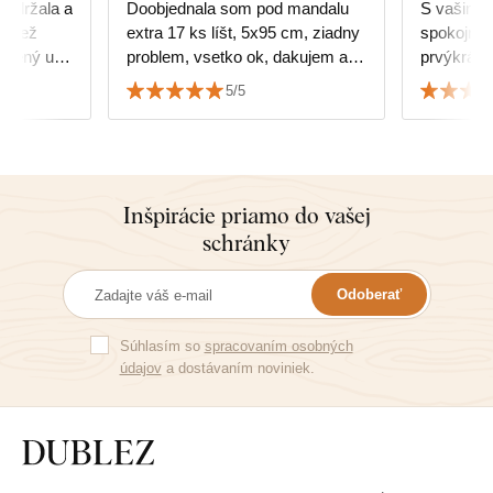
obdržala a
Doobjednala som pod mandalu
S vašimi 
extra 17 ks líšt, 5x95 cm, ziadny
spokojná,
kúpený u
problem, vsetko ok, dakujem a
prvýkrát a
srdecne odporucam.
úžasní, ď
5/5
Inšpirácie priamo do vašej
schránky
Odoberať
Súhlasím so
spracovaním osobných
údajov
a dostávaním noviniek.