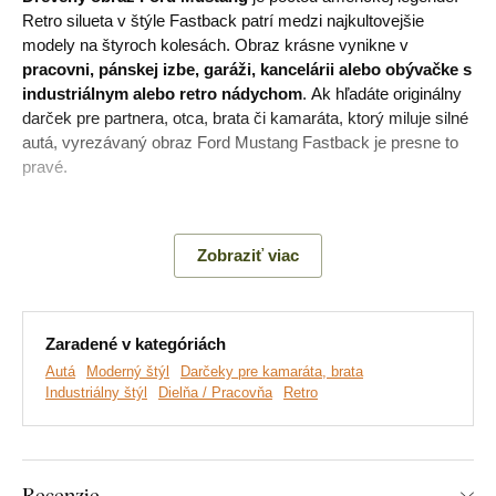
Retro silueta v štýle Fastback patrí medzi najkultovejšie
modely na štyroch kolesách. Obraz krásne vynikne v
pracovni, pánskej izbe, garáži, kancelárii alebo obývačke s
industriálnym alebo retro nádychom
. Ak hľadáte originálny
darček pre partnera, otca, brata či kamaráta, ktorý miluje silné
autá, vyrezávaný obraz Ford Mustang Fastback je presne to
pravé.
Význam obrazu:
Mustang Fastback (so skosenou zadnou
časťou strechy) bola športovejšia, agresívnejšia a medzi
Zobraziť viac
zberateľmi dnes patrí medzi najžiadanejšie varianty. Mustang
Fastback z roku 1968 si zahral vo filme Bullitt so Stevom
McQueenom – v jednej z najslávnejších automobilových
naháňačiek všetkých čias. Auto sa tak stalo aj filmovou
Zaradené v kategóriách
legendou.
Autá
Moderný štýl
Darčeky pre kamaráta, brata
Industriálny štýl
Dielňa / Pracovňa
Retro
Hlavné výhody produktu:
Recenzie