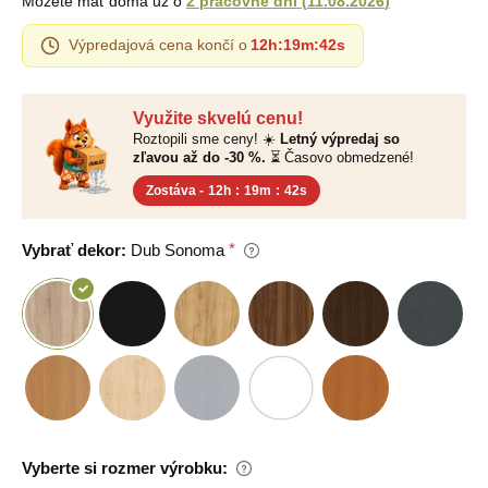
Môžete mať doma už o
2 pracovné dni
(
11.08.2026
)
Výpredajová cena končí o
12h
:
19m
:
41s
Využite skvelú cenu!
Roztopili sme ceny! ☀️
Letný výpredaj so
zľavou až do -30 %.
⏳ Časovo obmedzené!
Zostáva -
12h
:
19m
:
41s
Vybrať dekor:
Dub Sonoma
Vyberte si rozmer výrobku: