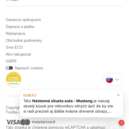
Garancia spokojnosti
Doprava a platba
Reklamácie
Obchodné podmienky
Sme ECO
Ako nakupovať
GDPR
Nastaviť cookies
×
DUBLEZ
Táto
Nástenná silueta auta - Mustang
je naozaj
skvelý kúsok pre milovníkov silných áut! Ak by ste
Copyright © DUBLEZ 2026 | Všetky práva vyhradené
si radi prezreli aj ďalšie krásne drevené obrazy,
Tvorba výkonných internetových obchodov od
RIESENIA
pozrite si kategóriu
Autá
. Radi vám po
1
Táto stránka je chránená pomocou reCAPTCHA a uplatňujú sa