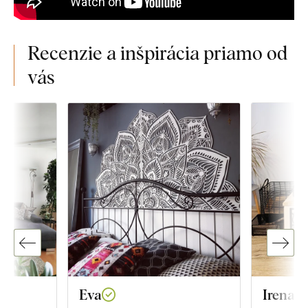
Recenzie a inšpirácia priamo od
vás
Eva
Irena Š