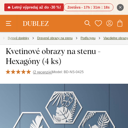
🔥 Letný výpredaj až do -30 %!
Zostáva -
17h
:
31m
:
17s
Bytové doplnky
Drevené obrazy na stenu
Podľa typu
Viacdielne obrazy
Kvetinové obrazy na stenu -
Hexagóny (4 ks)
(
2 recenzie
)
Model:
BD-NS-0425