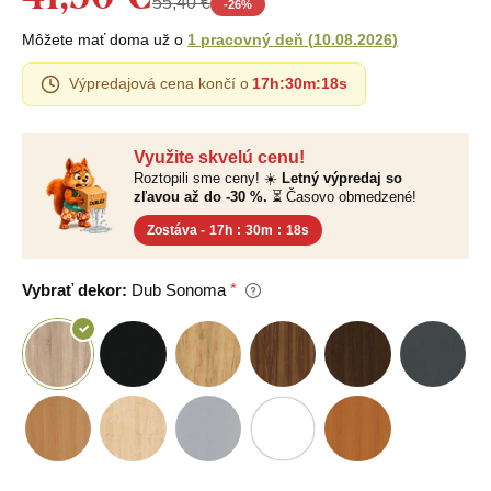
55,40 €
-
26
%
Môžete mať doma už o
1 pracovný deň
(
10.08.2026
)
Výpredajová cena končí o
17h
:
30m
:
17s
Využite skvelú cenu!
Roztopili sme ceny! ☀️
Letný výpredaj so
zľavou až do -30 %.
⏳ Časovo obmedzené!
Zostáva -
17h
:
30m
:
17s
Vybrať dekor:
Dub Sonoma