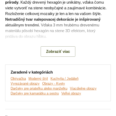
prírody
. Každý drevený hexagón je unikátny, vďaka čomu
viete vytvoriť na stene neobyčajné a zaujímavé kombinácie.
Rozloženie celkovej mozaiky je len a len na vašom štýle.
Netradičný tvar nalepovacej dekorácie je inšpirovaný
aktuálnym trendmi.
Vďaka 3 mm hrubému drevenému
materiálu pôsobí hexagón na stene 3D efektom, ktorý
pridáva do obrazu hĺbku.
Nástenná dekorácia v tvare hexagónov
najkrajšie vynikne
Zobraziť viac
v
obývačke, kuchyni
alebo spálni. Ideálny obraz na zaplnenie
veľkých prázdnych stien.
Zaradené v kategóriách
Hlavné výhody produktu:
Obývačka
Moderný štýl
Kuchyňa / Jedáleň
Vyrezávané obrazy
Obrazy - Kvety
Darčeky pre priateľku alebo manželku
Viacdielne obrazy
Nadčasová dekorácia na stenu
Darčeky pre kamarátku a sestru
Veľké obrazy
Jedinečný štýl s prírodným motívom
Jednoduchá montáž na stenu