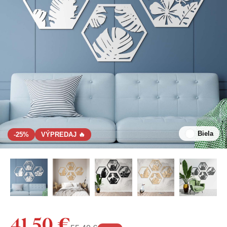
Biela
-25%
VÝPREDAJ 🔥
41,50 €