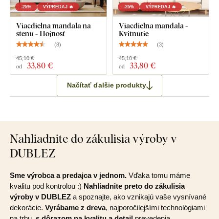
-25%
VÝPREDAJ 🔥
-25%
VÝPREDAJ 🔥
Viacdielna mandala na
Viacdielna mandala -
stenu - Hojnosť
Kvitnutie
(
8
)
(
3
)
45,10 €
45,10 €
33
,80 €
33
,80 €
od
od
Načítať ďalšie produkty
Nahliadnite do zákulisia výroby v
DUBLEZ
Sme výrobca a predajca v jednom.
Vďaka tomu máme
kvalitu pod kontrolou :)
Nahliadnite preto do zákulisia
výroby v DUBLEZ
a spoznajte, ako vznikajú vaše vysnívané
dekorácie.
Vyrábame z dreva
, najporočilejšími technológiami
na trhu,
s dôrazom na kvalitu a detail
prevedenia.