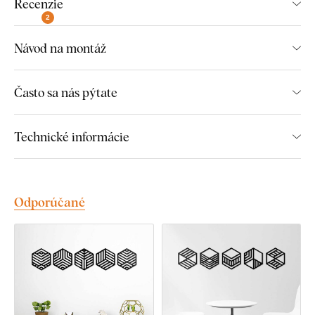
Recenzie
Drevený 3D výrobok
2
Rozmiestnenie podľa vašej fantázie
Návod na montáž
Poznámka:
Často sa nás pýtate
Výrobok sa skladá z 4 ks samostatných hexagónov.
Ilustračné fotky na produkte slúžia len pre inšpiráciu.
Technické informácie
Výrobok si môžete na stene rozmiestniť ľubovoľne.
Uvádzané rozmery sú rozmery jedného kusu
hexagónu.
Odporúčané
Cena na produkte je za všetky 4 časti nálepky.
Daný set hexagónov je plne kompatibilný s ostatnými
setmi hexagónov, ktoré sa nachádzajú v súvisiacich
produktoch. Je ich možné teda kombinovať
dohromady.