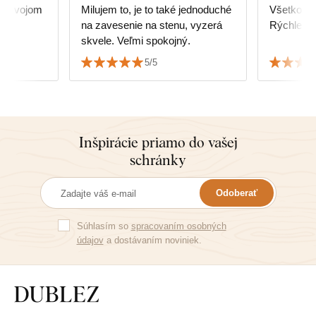
na svojom
Milujem to, je to také jednoduché
Všetko v 
na zavesenie na stenu, vyzerá
Rýchle do
skvele. Veľmi spokojný.
5/5
Inšpirácie priamo do vašej
schránky
Odoberať
Súhlasím so
spracovaním osobných
údajov
a dostávaním noviniek.