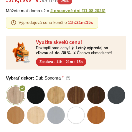
45,10 €
-
26
%
Môžete mať doma už o
2 pracovné dni
(
11.08.2026
)
Výpredajová cena končí o
11h
:
21m
:
14s
Využite skvelú cenu!
Roztopili sme ceny! ☀️
Letný výpredaj so
zľavou až do -30 %.
⏳ Časovo obmedzené!
Zostáva -
11h
:
21m
:
14s
Vybrať dekor:
Dub Sonoma