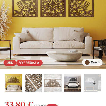
Orech
-25%
VÝPREDAJ 🔥
+ 4
33,80 €