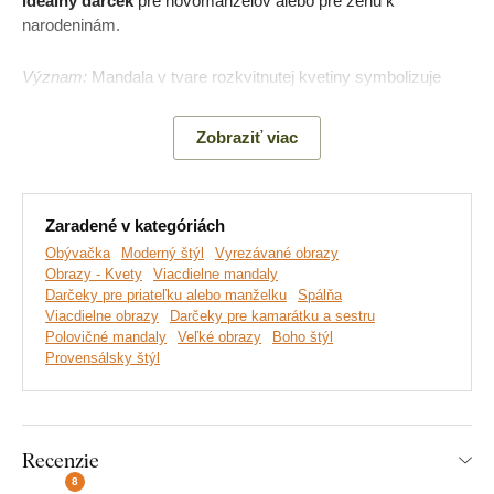
ideálny darček
pre novomanželov alebo pre ženu k
narodeninám.
Význam:
Mandala v tvare rozkvitnutej kvetiny symbolizuje
bohatstvo, hojnosť prírody a aj neustály tok energie - od slnka
až po človeka. Je navrhnutá tak, aby priniesla do každého
Zobraziť viac
interiéru pocit vyváženosti a pokoja.
Hlavné výhody produktu:
Zaradené v kategóriách
Obývačka
Moderný štýl
Vyrezávané obrazy
Obrazy - Kvety
Viacdielne mandaly
Nadčasový dizajn drevenej dekorácie
Darčeky pre priateľku alebo manželku
Spálňa
Viacdielne obrazy
Darčeky pre kamarátku a sestru
Skvele sa hodí do obývačky nad sedačku
Polovičné mandaly
Veľké obrazy
Boho štýl
Provensálsky štýl
Jednoduchá montáž na stenu
Drevený 3 mm hrubý materiál
Na výber mnoho dekorov
Recenzie
8