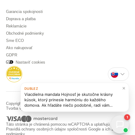
Garancia spokojnosti
Doprava a platba
Reklamácie
Obchodné podmienky
Sme ECO
Ako nakupovať
GDPR
Nastaviť cookies
×
DUBLEZ
Viacdielna mandala Hojnosť je skutočne krásny
kúsok, ktorý prinesie harmóniu do každého
Copyright © DUBLEZ 2026 | Všetky práva vyhradené
domova. Ak hľadáte niečo podobné, radi vám
Tvorba výkonných internetových obchodov od
RIESENIA
ukážeme aj ďalšie úžasné mandaly v našej
ponuke, ako napríklad
Drevená mandala pokoja
1
alebo **Mandala zdr
Táto stránka je chránená pomocou reCAPTCHA a uplatňujú sa
Pravidlá ochrany osobných údajov
spoločnosti Google a ich
Zmluvné
podmienky
.