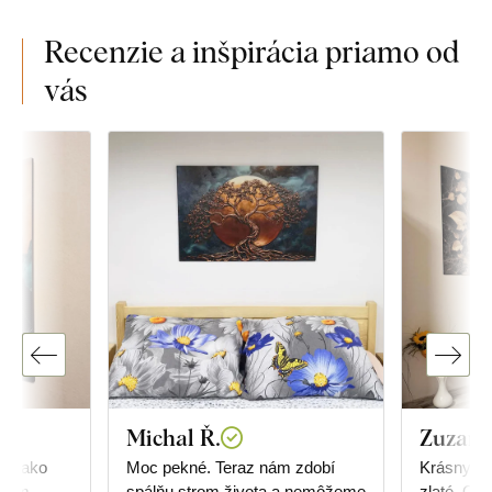
Recenzie a inšpirácia priamo od
vás
Michal Ř.
Zuzan
ak, ako
Moc pekné. Teraz nám zdobí
Krásny obr
 Som
spálňu strom života a nemôžeme
zlaté. Ob