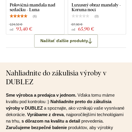
Polovičná mandala nad
Luxusný obraz mandaly -
sedačku - Luna
Koruna noci
(
6
)
(
0
)
124,50 €
87,90 €
93
,40 €
65
,90 €
od
od
Načítať ďalšie produkty
Nahliadnite do zákulisia výroby v
DUBLEZ
Sme výrobca a predajca v jednom.
Vďaka tomu máme
kvalitu pod kontrolou :)
Nahliadnite preto do zákulisia
výroby v DUBLEZ
a spoznajte, ako vznikajú vaše vysnívané
dekorácie.
Vyrábame z dreva
, najporočilejšími technológiami
na trhu,
s dôrazom na kvalitu a detail
prevedenia.
Zaručujeme bezpečné balenie
produktov, aby výrobky