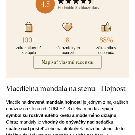
4,5
Hodnotilo
8 zákazníkov
100+
8
88%
zákazníkov už
zákazníckych
zákazníkov
zakúpilo
recenzií
odporúča
Napísať vlastnú recenziu
Viacdielna mandala na stenu - Hojnosť
Viacdielna
drevená mandala hojnosti
je jedným z najkrajších
obrazov na stenu od DUBLEZ. 3 dielna mandala
spája
symboliku rozkvitnutého kvetu a moderného dizajnu.
Obraz mandaly je
vhodný do obývačky nad sedačku,
spálne nad posteľ
alebo na akúkoľvek prázdnu stenu. Je to