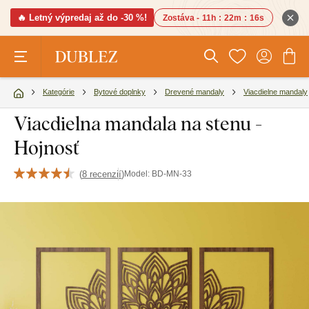
🔥 Letný výpredaj až do -30 %!
Zostáva -
11h
:
22m
:
14s
Kategórie
Bytové doplnky
Drevené mandaly
Viacdielne mandaly
Viacdielna mandala na stenu -
Hojnosť
(
8 recenzií
)
Model:
BD-MN-33