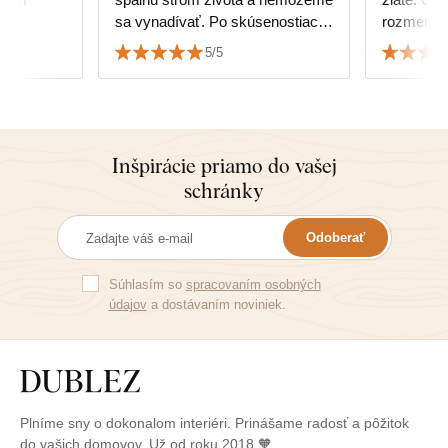
sa vynadívať. Po skúsenostiach
rozmerov
s nákupom malého obrázku sme
rozhodnúť
5/5
sa nebáli kúpiť veľký drahší.
obrazu,ale
Všetko je robené s precíznosťou
k nábytku
a láskou. Aj keď je to len tlač a
nie 3D modelácia, ako sa
niekedy zdá, vyzerá úžasne.
Inšpirácie priamo do vašej
Farby krásne a všetko starostlivo
schránky
zabalené. Nie je to náš prvý, ani
posledný nákup. Ďakujeme :)
Odoberať
Súhlasím so
spracovaním osobných
údajov
a dostávaním noviniek.
Plníme sny o dokonalom interiéri. Prinášame radosť a pôžitok
do vašich domovov. Už od roku 2018 🧡