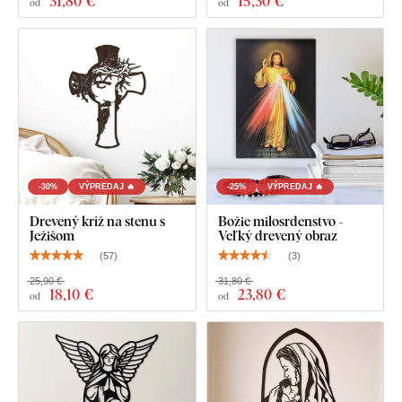
31
,80 €
15
,30 €
od
od
-30%
VÝPREDAJ 🔥
-25%
VÝPREDAJ 🔥
Drevený kríž na stenu s
Božie milosrdenstvo -
Ježišom
Veľký drevený obraz
(
57
)
(
3
)
25,90 €
31,80 €
18
,10 €
23
,80 €
od
od