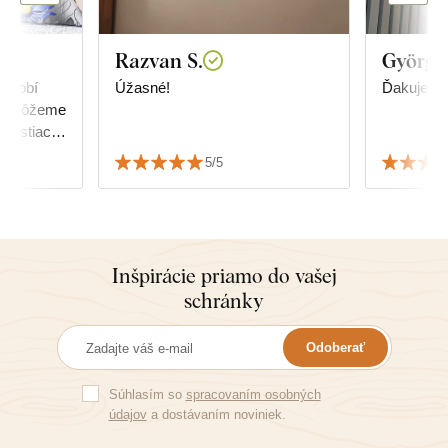
Razvan S.
Györgyi
 zdobí
Úžasné!
Ďakujem!
a nemôžeme
enostiach
rázku sme
5/5
rahší.
cíznosťou
n tlač a
sa
žasne.
Inšpirácie priamo do vašej
tarostlivo
schránky
prvý, ani
eme :)
Odoberať
Súhlasím so
spracovaním osobných
údajov
a dostávaním noviniek.