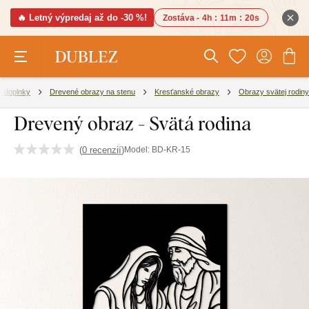
🔥 Letný výpredaj až do -30 %!
Zostáva -
4h
:
11m
:
19s
é doplnky
Drevené obrazy na stenu
Kresťanské obrazy
Obrazy svätej rodiny
Drevený obraz - Svätá rodina
(
0 recenzií
)
Model:
BD-KR-15