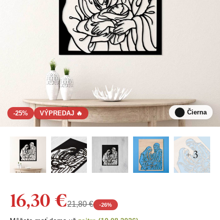
Čierna
-25%
VÝPREDAJ 🔥
+ 3
16,30 €
21,80 €
-
26
%