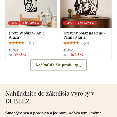
-25%
VÝPREDAJ 🔥
-25%
VÝPREDAJ 🔥
Drevený obraz - Anjel
Drevený obraz na stenu -
strážny
Panna Mária
(
10
)
(
21
)
12,00 €
21,80 €
9
,00 €
16
,40 €
od
od
Načítať ďalšie produkty
Nahliadnite do zákulisia výroby v
DUBLEZ
Sme výrobca a predajca v jednom.
Vďaka tomu máme