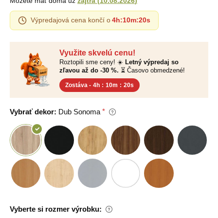
Môžete mať doma už
zajtra
(
10.08.2026
)
Výpredajová cena končí o
4h
:
10m
:
19s
Využite skvelú cenu!
Roztopili sme ceny! ☀️
Letný výpredaj so
zľavou až do -30 %.
⏳ Časovo obmedzené!
Zostáva -
4h
:
10m
:
19s
Vybrať dekor:
Dub Sonoma
Vyberte si rozmer výrobku: