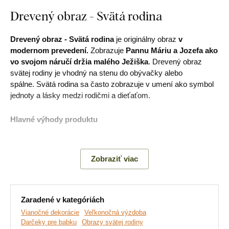
Drevený obraz - Svätá rodina
Drevený obraz - Svätá rodina
je originálny obraz
v
modernom prevedení.
Zobrazuje
Pannu Máriu a Jozefa ako
vo svojom náručí držia malého Ježiška
. Drevený obraz
svätej rodiny je vhodný na stenu do obývačky alebo
spálne. Svätá rodina sa často zobrazuje v umení ako symbol
jednoty a lásky medzi rodičmi a dieťaťom.
Hlavné výhody produktu
Krásna dekorácia do bytu
Zobraziť viac
Symbolika kresťanstva
Jednoduchá montáž na stenu
Zaradené v kategóriách
Drevený 3 mm hrubý materiál
Vianočné dekorácie
Veľkonočná výzdoba
Výber z rôznych dekorov
Darčeky pre babku
Obrazy svätej rodiny