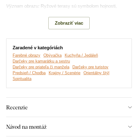
Význam obrazu:
Ryžové terasy sú symbolom hojnosti,
trpezlivosti a dokonalej rovnováhy medzi človekom a prírodou.
Zobraziť viac
Zaradené v kategóriách
Farebné obrazy
Obývačka
Kuchyňa / Jedáleň
Darčeky pre kamarátku a sestru
Darčeky pre priateľa či manžela
Darčeky pre turistov
Predsieň / Chodba
Krajiny / Scenérie
Orientálny štýl
Spiritualita
Vyrábame prémiové obrazy DUBLEZ vytlačené na
Recenzie
drevenej doske.
Používame pri tom
najpokročilejšie
technológie
a
najkvalitnejšie farby na trhu
. Motív vytlačíme
na dosku a obraz vyrežeme pomocou laserovej technológie,
Návod na montáž
vďaka čomu má výrobok z boku elegantný tmavohnedý okraj,
ktorý ešte viac zvýrazní motív.