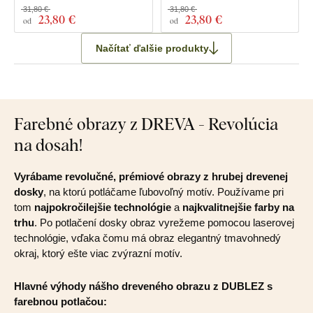
31,80 €
31,80 €
23
,80 €
23
,80 €
od
od
Načítať ďalšie produkty
Farebné obrazy z DREVA - Revolúcia
na dosah!
Vyrábame revolučné, prémiové obrazy z hrubej drevenej
dosky
, na ktorú potláčame ľubovoľný motív. Používame pri
tom
najpokročilejšie technológie
a
najkvalitnejšie farby na
trhu
. Po potlačení dosky obraz vyrežeme pomocou laserovej
technológie, vďaka čomu má obraz elegantný tmavohnedý
okraj, ktorý ešte viac zvýrazní motív.
Hlavné výhody nášho dreveného obrazu z DUBLEZ s
farebnou potlačou: