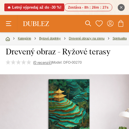
🔥 Letný výpredaj až do -30 %!
Zostáva -
8h
:
26m
:
27s
Kategórie
Bytové doplnky
Drevené obrazy na stenu
Spiritualita
Drevený obraz - Ryžové terasy
(
0 recenzií
)
Model:
DFO-00270