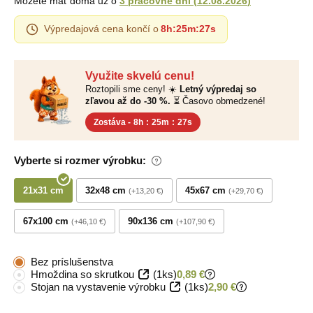
Môžete mať doma už o
3 pracovné dni
(
12.08.2026
)
Výpredajová cena končí o
8h
:
25m
:
26s
Využite skvelú cenu!
Roztopili sme ceny! ☀️
Letný výpredaj so
zľavou až do -30 %.
⏳ Časovo obmedzené!
Zostáva -
8h
:
25m
:
26s
Vyberte si rozmer výrobku:
21x31 cm
32x48 cm
45x67 cm
+13,20 €
+29,70 €
67x100 cm
90x136 cm
+46,10 €
+107,90 €
Bez príslušenstva
Hmoždina so skrutkou
(1ks)
0,89 €
Stojan na vystavenie výrobku
(1ks)
2,90 €