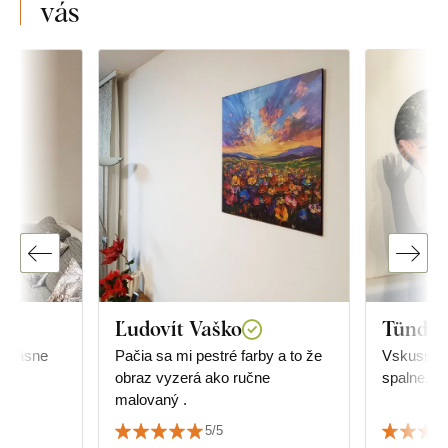
vás
Ľudovít Vaško
Tünde 
e
Pačia sa mi pestré farby a to že
Vskusné, 
obraz vyzerá ako ručne
spalne.
malovaný .
5/5