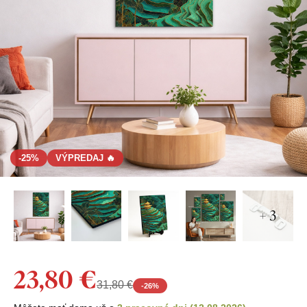
-25%
VÝPREDAJ 🔥
+ 3
23,80 €
31,80 €
-
26
%