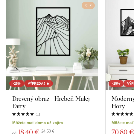
7
-25%
VÝPREDAJ 🔥
-25%
VÝP
Drevený obraz - Hrebeň Malej
Moderný 
Fatry
Hory
(
1
)
Môžete mať doma už zajtra
Môžete mať 
18
,40 €
70
,80 €
24,50 €
od