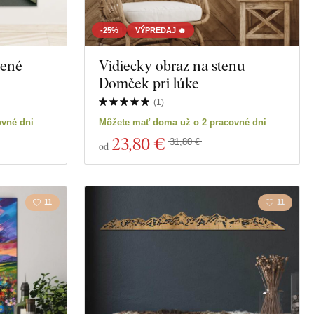
níctvo
Motorky
-25%
VÝPREDAJ 🔥
lené
Vidiecky obraz na stenu -
Vzdelávanie
Domček pri lúke
Spiritualita
(
1
)
ovné dni
Môžete mať doma už o 2 pracovné dni
a
23
,80 €
31,80 €
od
11
11