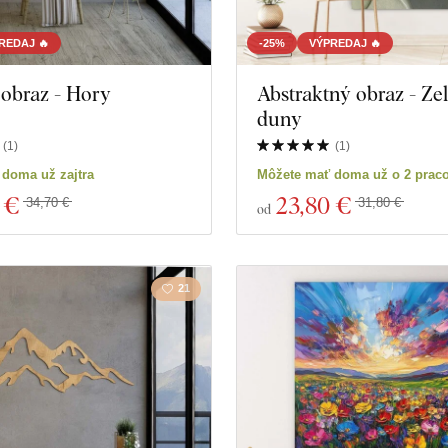
Hudba
Námor
REDAJ 🔥
-25%
VÝPREDAJ 🔥
obraz - Hory
Abstraktný obraz - Ze
Vesmír
Šport
duny
Hry
Portrét
(
1
)
(
1
)
doma už zajtra
Môžete mať doma už o 2 prac
Osobnosti
Svadb
 €
23
,80 €
34,70 €
31,80 €
od
oduktov
Zavrieť filter
21