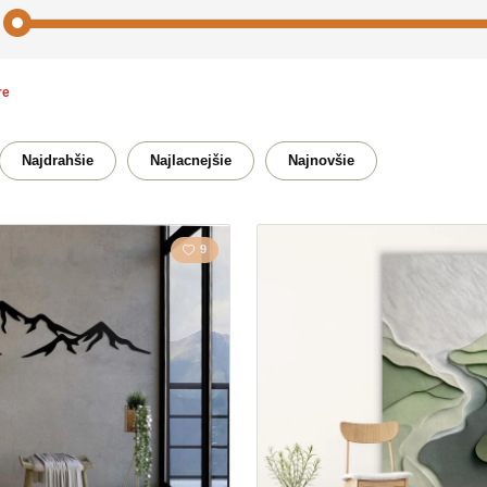
tre
Abstrakt
Akty
Bubliny
Budhi
Najdrahšie
Najlacnejšie
Najnovšie
Domov
Kvetin
9
Kuchyňa
Kôň
Ľudia
Manda
Motýle
Prírod
Strom
Srdce
Veniec
Zátišie