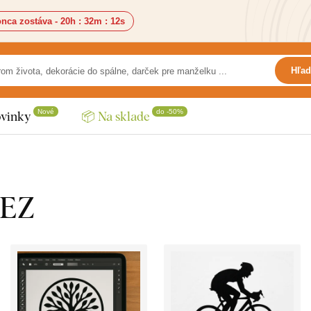
nca zostáva -
20h
:
32m
:
10s
Hľad
Nové
do -50%
vinky
📦 Na sklade
LEZ