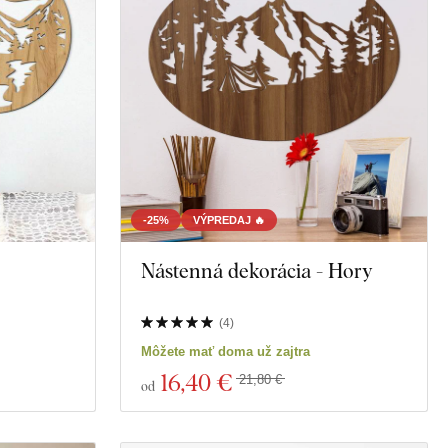
-25%
VÝPREDAJ 🔥
Nástenná dekorácia - Hory
(
4
)
Môžete mať doma už zajtra
16
,40 €
21,80 €
od