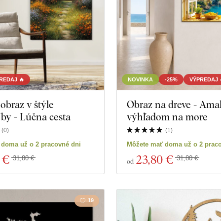
REDAJ 🔥
NOVINKA
-25%
VÝPREDAJ 
obraz v štýle
Obraz na dreve - Amal
by - Lúčna cesta
výhľadom na more
(
0
)
(
1
)
 doma už o 2 pracovné dni
Môžete mať doma už o 2 prac
 €
23
,80 €
31,80 €
31,80 €
od
19