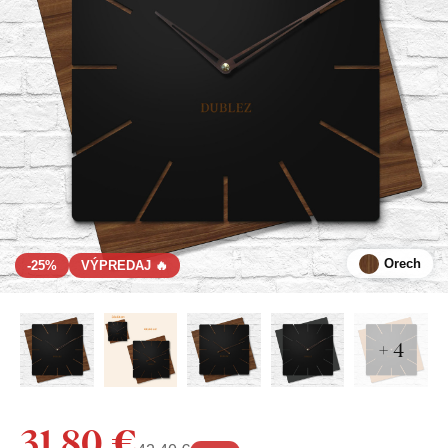
Orech
-25%
VÝPREDAJ 🔥
+ 4
31,80 €