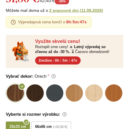
42,40 €
-
26
%
Môžete mať doma už o
2 pracovné dni
(
11.08.2026
)
Výpredajová cena končí o
8h
:
5m
:
47s
Využite skvelú cenu!
Roztopili sme ceny! ☀️
Letný výpredaj so
zľavou až do -30 %.
⏳ Časovo obmedzené!
Zostáva -
8h
:
5m
:
47s
Vybrať dekor:
Orech
Vyberte si rozmer výrobku:
33x33 cm
66x66 cm
+32,00 €