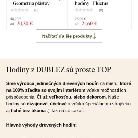
- Geometria plástov
hodiny - Fluctus
(
0
)
(
0
)
40,20 €
28,90 €
30
,20 €
21
,60 €
od
od
Načítať ďalšie produkty
Hodiny z DUBLEZ sú proste TOP
Sme výrobca jedinečných drevených hodín
na mieru,
ktoré
na 100% zľadíte so svojím interiérom
vďaka možnosti ich
prispôsobenia.
Či už veľkosťou, alebo dekorom
. Naše
hodiny sú
dizajnové, účelové
a vďaka špeciálnemu strojčeku
aj
tiché bez tikania
:) Tak na čo čakať.
Hlavné výhody drevených hodín: