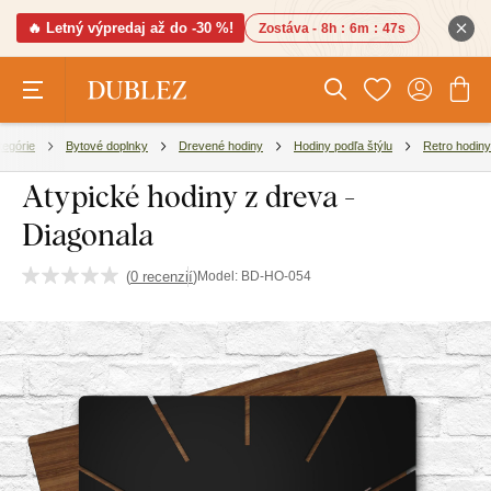
🔥 Letný výpredaj až do -30 %!
Zostáva -
8h
:
6m
:
47s
tegórie
Bytové doplnky
Drevené hodiny
Hodiny podľa štýlu
Retro hodiny
Atypické hodiny z dreva -
Diagonala
(
0 recenzií
)
Model:
BD-HO-054