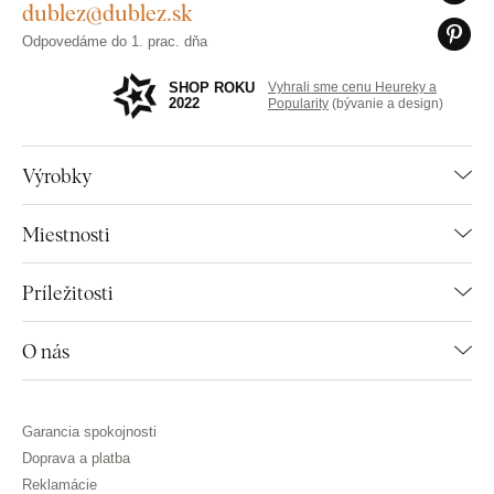
dublez@dublez.sk
Odpovedáme do 1. prac. dňa
SHOP ROKU
Vyhrali sme cenu Heureky a
2022
Popularity
(bývanie a design)
Výrobky
Miestnosti
Príležitosti
O nás
Garancia spokojnosti
Doprava a platba
Reklamácie