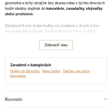
geometria a tichý strojček bez tikania robia s týchto drevných
hodín ideálny doplnok do
kancelárie, zasadačky, obývačky
alebo predsiene
.
Dizajnové 6 mm hrubé hodiny sú vyrobené z dvoch 3 mm
drevovláknitých dosiek. Spodná doska je 3 mm hrubá s
ľubovoľným dekorom podľa výberu. Predná doska je 3 mm
hrubá čiernej farby.
Zobraziť viac
Hlavné výhody drevených hodín:
Zaradené v kategóriách
Hodiny do obývačky
Retro hodiny
Darčeky pre muža
Hodiny slúžia ako dizajnový doplnok
Kancelária
Vhodné na stenu do kancelárie
Hodiny sú vyrobené ekologicky z dreva
Recenzie
Tichý chod strojčeka bez tikania
Luxusné prevedenie nástenných hodín