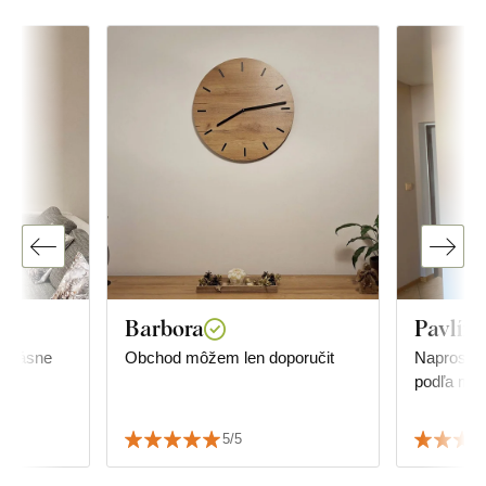
Barbora
Pavlína
e
Obchod môžem len doporučit
Naprosto 
podľa moj
5/5