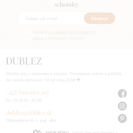
schránky
Odoberať
Súhlasím so
spracovaním osobných
údajov
a dostávaním noviniek.
Plníme sny o dokonalom interiéri. Prinášame radosť a pôžitok
do vašich domovov. Už od roku 2018 🧡
+421 940 604 361
Po - Pi (9:00 - 15:30)
dublez@dublez.sk
Odpovedáme do 1. prac. dňa
SHOP ROKU
Vyhrali sme cenu Heureky a