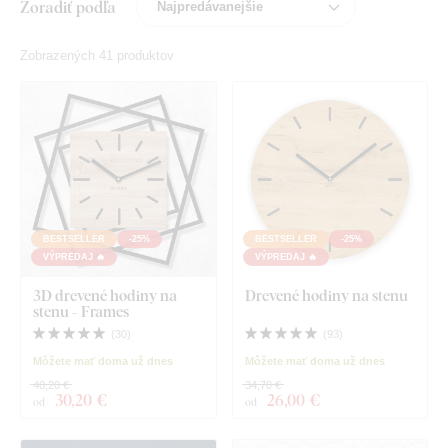
Zoradiť podľa
Zobrazených 41 produktov
BESTSELLER
-25%
BESTSELLER
-25%
VÝPREDAJ 🔥
VÝPREDAJ 🔥
3D drevené hodiny na
Drevené hodiny na stenu
stenu - Frames
(
30
)
(
93
)
Môžete mať doma už dnes
Môžete mať doma už dnes
40,20 €
34,70 €
30
,20 €
26
,00 €
od
od