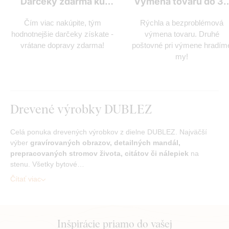
Darčeky zdarma ku
Výmena tovaru do 3
každej objednávke
dní
Čím viac nakúpite, tým
Rýchla a bezproblémová
hodnotnejšie darčeky získate -
výmena tovaru. Druhé
vrátane dopravy zdarma!
poštovné pri výmene hradím
my!
Drevené výrobky DUBLEZ
Celá ponuka drevených výrobkov z dielne DUBLEZ. Najväčší
výber
gravírovaných obrazov, detailných mandál,
prepracovaných stromov života, citátov či nálepiek
na
stenu. Všetky bytové…
Čítať viac
Inšpirácie priamo do vašej