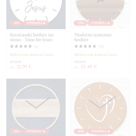
-25%
VÝPREDAJ 🔥
-25%
VÝPREDAJ 🔥
Kresťanské hodiny na
Moderné nástenné
stenu - Time for Jesus
hodiny
(
1
)
(
45
)
Môžete mať doma už zajtra
Môžete mať doma už dnes
29,00 €
20,50 €
21
,70 €
15
,40 €
od
od
-25%
VÝPREDAJ 🔥
-25%
VÝPREDAJ 🔥