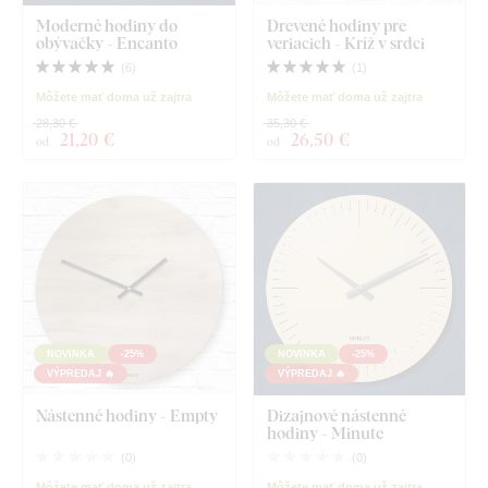
Moderné hodiny do
Drevené hodiny pre
obývačky - Encanto
veriacich - Kríž v srdci
(
6
)
(
1
)
Môžete mať doma už zajtra
Môžete mať doma už zajtra
28,30 €
35,30 €
21
,20 €
26
,50 €
od
od
NOVINKA
-25%
NOVINKA
-25%
VÝPREDAJ 🔥
VÝPREDAJ 🔥
Nástenné hodiny - Empty
Dizajnové nástenné
hodiny - Minute
(
0
)
(
0
)
Môžete mať doma už zajtra
Môžete mať doma už zajtra