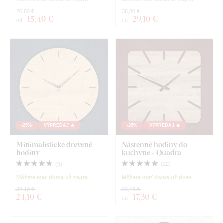
20,60 €
38,80 €
15
,40 €
29
,10 €
od
od
-25%
VÝPREDAJ 🔥
-25%
VÝPREDAJ 🔥
Minimalistické drevené
Nástenné hodiny do
hodiny
kuchyne - Quadra
(
9
)
(
22
)
Môžete mať doma už zajtra
Môžete mať doma už dnes
32,10 €
23,10 €
24
,10 €
17
,30 €
od