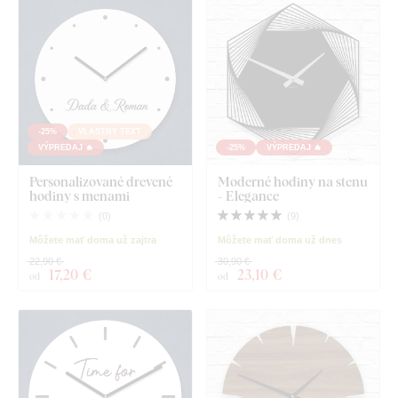
-25%
VLASTNÝ TEXT
VÝPREDAJ 🔥
-25%
VÝPREDAJ 🔥
Personalizované drevené
Moderné hodiny na stenu
hodiny s menami
- Elegance
(
0
)
(
9
)
Môžete mať doma už zajtra
Môžete mať doma už dnes
22,90 €
30,90 €
17
,20 €
23
,10 €
od
od