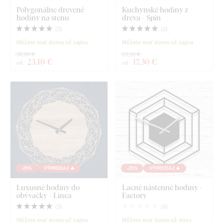
Polygonálne drevené
Kuchynské hodiny z
hodiny na stenu
dreva - Spin
(
3
)
(
2
)
Môžete mať doma už zajtra
Môžete mať doma už zajtra
30,90 €
23,10 €
23
,10 €
17
,30 €
od
od
-25%
VÝPREDAJ 🔥
-25%
VÝPREDAJ 🔥
Luxusné hodiny do
Lacné nástenné hodiny -
obývačky - Linea
Factory
(
3
)
(
0
)
Môžete mať doma už zajtra
Môžete mať doma už dnes