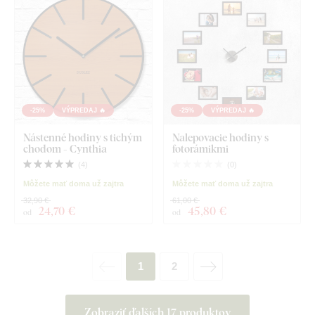
-25%
VÝPREDAJ 🔥
-25%
VÝPREDAJ 🔥
Nástenné hodiny s tichým
Nalepovacie hodiny s
chodom - Cynthia
fotorámikmi
(
4
)
(
0
)
Môžete mať doma už zajtra
Môžete mať doma už zajtra
32,90 €
61,00 €
24
,70 €
45
,80 €
od
od
1
2
Zobraziť ďalších 17 produktov