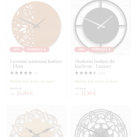
-25%
VÝPREDAJ 🔥
-25%
VÝPREDAJ 🔥
Luxusné nástenné hodiny
Moderné hodiny do
- Fleur
kuchyne - Luxury
(
2
)
(
10
)
Môžete mať doma už zajtra
Môžete mať doma už dnes
34,70 €
23,10 €
26
,00 €
17
,30 €
od
od