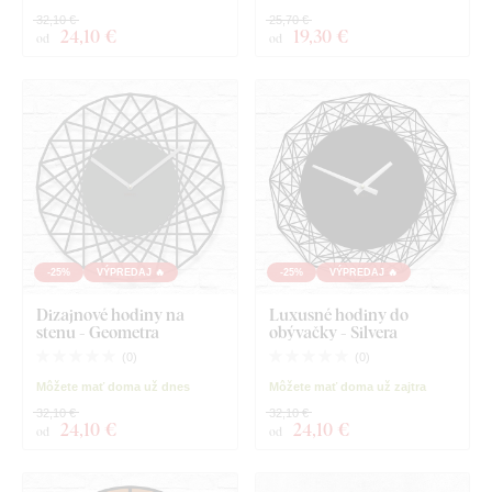
32,10 €
25,70 €
24
,10 €
19
,30 €
od
od
-25%
VÝPREDAJ 🔥
-25%
VÝPREDAJ 🔥
Dizajnové hodiny na
Luxusné hodiny do
stenu - Geometra
obývačky - Silvera
(
0
)
(
0
)
Môžete mať doma už dnes
Môžete mať doma už zajtra
32,10 €
32,10 €
24
,10 €
24
,10 €
od
od