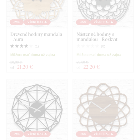
-25%
VÝPREDAJ 🔥
-25%
VÝPREDAJ 🔥
Drevené hodiny mandala
Nástenné hodiny s
- Aura
mandalou - Rozkvit
(
1
)
(
0
)
Môžete mať doma už zajtra
Môžete mať doma už zajtra
28,30 €
29,60 €
21
,20 €
22
,20 €
od
od
-25%
VÝPREDAJ 🔥
-25%
VÝPREDAJ 🔥