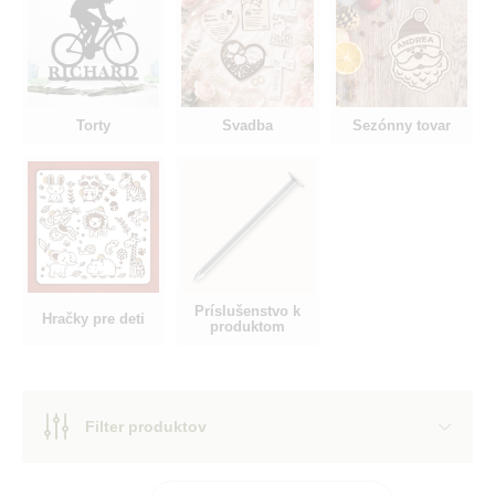
Torty
Svadba
Sezónny tovar
Príslušenstvo k
Hračky pre deti
produktom
Filter produktov