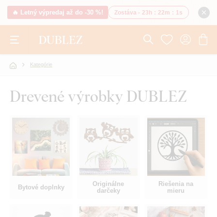
🔥 Letný výpredaj až do -30 %!
Zostáva -
23h
:
22m
:
0s
Kategórie
Drevené výrobky DUBLEZ
Originálne
Riešenia na
Bytové doplnky
darčeky
mieru