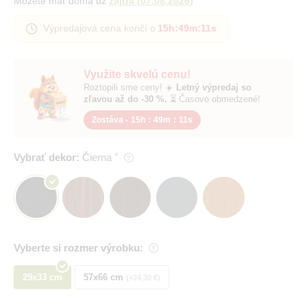
Môžete mať doma už
zajtra
(
07.08.2026
)
Výpredajová cena končí o
15h
:
49m
:
11s
Využite skvelú cenu!
Roztopili sme ceny! ☀️
Letný výpredaj so
zľavou až do -30 %.
⏳ Časovo obmedzené!
Zostáva -
15h
:
49m
:
11s
Vybrať dekor:
Čierna
Vyberte si rozmer výrobku:
29x33 cm
57x66 cm
+24,30 €