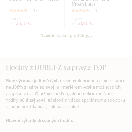
Urban Lines
(
6
)
(
3
)
30,80 €
29,20 €
23
,10 €
21
,90 €
od
od
Načítať ďalšie produkty
Hodiny z DUBLEZ sú proste TOP
Sme výrobca jedinečných drevených hodín
na mieru,
ktoré
na 100% zľadíte so svojím interiérom
vďaka možnosti ich
prispôsobenia.
Či už veľkosťou, alebo dekorom
. Naše
hodiny sú
dizajnové, účelové
a vďaka špeciálnemu strojčeku
aj
tiché bez tikania
:) Tak na čo čakať.
Hlavné výhody drevených hodín: