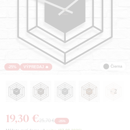
Čierna
-25%
VÝPREDAJ 🔥
+ 2
19,30 €
25,70 €
-
25
%