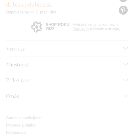
dublez@dublez.sk
Odpovedáme do 1. prac. dňa
SHOP ROKU
Vyhrali sme cenu Heureky a
2022
Popularity
(bývanie a design)
Výrobky
Miestnosti
Príležitosti
O nás
Garancia spokojnosti
Doprava a platba
Reklamácie