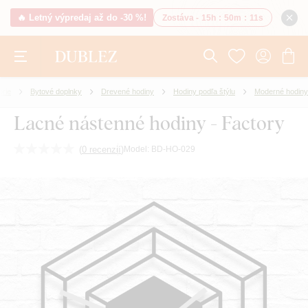
🔥 Letný výpredaj až do -30 %!
Zostáva -
15h
:
50m
:
11s
órie
Bytové doplnky
Drevené hodiny
Hodiny podľa štýlu
Moderné hodiny
Lacné nástenné hodiny - Factory
(
0 recenzií
)
Model:
BD-HO-029