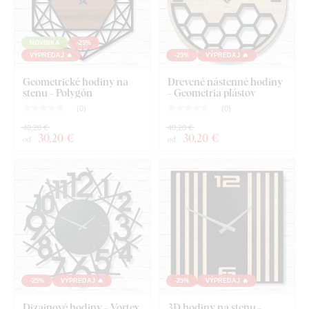
Návod na montáž
NOVINKA
-25%
VÝPREDAJ 🔥
-25%
VÝPREDAJ 🔥
Geometrické hodiny na
Drevené nástenné hodiny
stenu - Polygón
- Geometria plástov
(
0
)
(
0
)
40,20 €
40,20 €
30
,20 €
30
,20 €
od
od
-25%
VÝPREDAJ 🔥
-25%
VÝPREDAJ 🔥
Dizajnové hodiny - Vortex
3D hodiny na stenu -