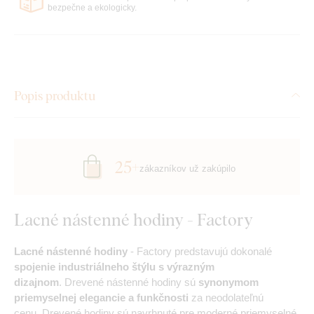
bezpečne a ekologicky.
Popis produktu
25+
zákazníkov už zakúpilo
Lacné nástenné hodiny - Factory
Lacné nástenné hodiny
- Factory predstavujú dokonalé
spojenie industriálneho štýlu s výrazným
dizajnom
. Drevené nástenné hodiny sú
synonymom
priemyselnej elegancie a funkčnosti
za neodolateľnú
cenu. Drevené hodiny sú navrhnuté pre moderné priemyselné