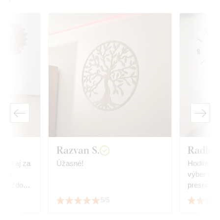
Razvan S.
Radka 
alu aj za
Úžasné!
Hodiny sú
vaní
výber far
presne tak
 ktorej
Jednoduc
5/5