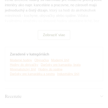
interiéry ako napr. kancelárie a pracovne, no zároveň majú
jednoduchý a čistý dizajn
, ktorý sa hodí do akéhokoľvek
miestnosti - kuchyne, obývačky alebo spálne. Vďaka
kvalitnému strojčeku sú drevené hodiny absolútne tiché, bez
otravného tikania.
Zobraziť viac
Hlavné výhody drevených hodín:
Zaradené v kategóriách
Hodiny slúžia ako dizajnový doplnok
Moderné hodiny
Obývačka
Moderný štýl
Vhodné na stenu do moderného interiéru
Hodiny do obývačky
Darčeky pre kamaráta, brata
Minimalistický štýl
Hodiny do spálne
Hodiny sú vyrobené ekologicky z dreva
Darčeky pre kamarátku a sestru
Industriálny štýl
Tichý chod strojčeka bez tikania
Luxusné prevedenie nástenných hodín
Recenzie