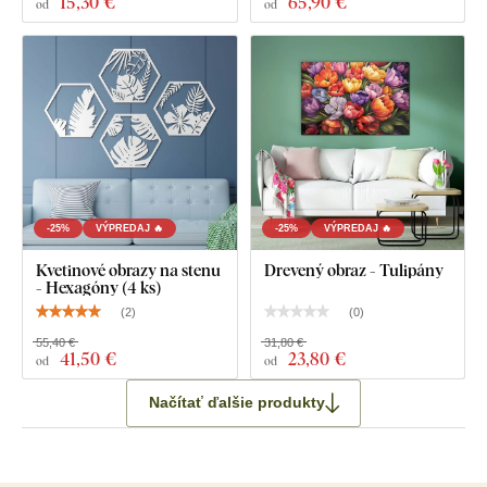
15
,30 €
65
,90 €
od
od
-25%
VÝPREDAJ 🔥
-25%
VÝPREDAJ 🔥
Kvetinové obrazy na stenu
Drevený obraz - Tulipány
- Hexagóny (4 ks)
(
2
)
(
0
)
55,40 €
31,80 €
41
,50 €
23
,80 €
od
od
Načítať ďalšie produkty