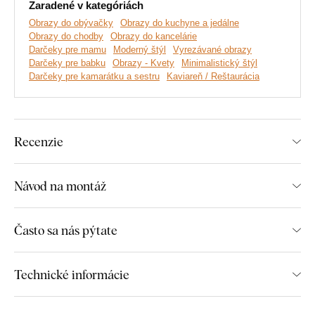
Skvele sa hodí do obývačky
Zaradené v kategóriách
Obrazy do obývačky
Obrazy do kuchyne a jedálne
Jednoduchá montáž na stenu
Obrazy do chodby
Obrazy do kancelárie
Darčeky pre mamu
Moderný štýl
Vyrezávané obrazy
Drevený 3 mm hrubý materiál
Darčeky pre babku
Obrazy - Kvety
Minimalistický štýl
Darčeky pre kamarátku a sestru
Kaviareň / Reštaurácia
Na výber mnoho dekorov
Rozmery jednotlivých častí výrobku:
Recenzie
68x32 cm - 1. diel = 21x27 cm, 2. diel = 21x32 cm, 3.
Návod na montáž
diel = 21x27 cm
105x50 cm - 1. diel = 32x43 cm, 2. diel = 33x50 cm, 3.
diel = 32x43 cm
Často sa nás pýtate
139x67 cm - 1. diel = 43x57 cm, 2. diel = 43x66 cm, 3.
diel = 43x57 cm
Technické informácie