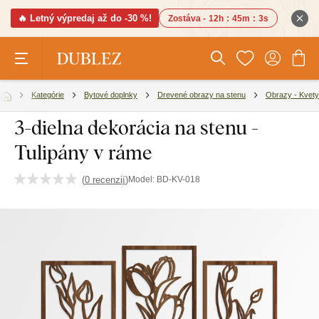
🔥 Letný výpredaj až do -30 %!
Zostáva -
12h
:
45m
:
2s
Kategórie
Bytové doplnky
Drevené obrazy na stenu
Obrazy - Kvety
3-dielna dekorácia na stenu -
Tulipány v ráme
(
0 recenzií
)
Model:
BD-KV-018