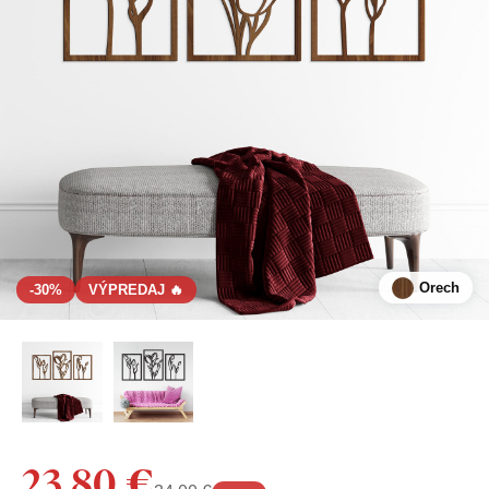
Orech
-30%
VÝPREDAJ 🔥
23,80 €