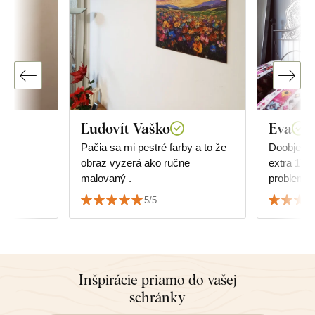
Ľudovít Vaško
Eva
Pačia sa mi pestré farby a to že
Doobjedn
obraz vyzerá ako ručne
extra 17 k
malovaný .
problem, 
srdecne 
5/5
Inšpirácie priamo do vašej
schránky