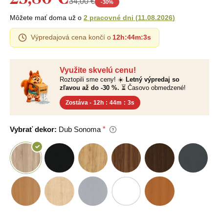
34,00 €
-
30
%
Môžete mať doma už o
2 pracovné dni
(
11.08.2026
)
Výpredajová cena končí o
12h
:
44m
:
2s
Využite skvelú cenu!
Roztopili sme ceny! ☀️
Letný výpredaj so
zľavou až do -30 %.
⏳ Časovo obmedzené!
Zostáva -
12h
:
44m
:
2s
Vybrať dekor:
Dub Sonoma