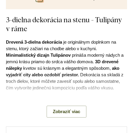
3-dielna dekorácia na stenu - Tulipány
v ráme
Drevená 3-dielna dekorácia
je originálnym doplnkom na
stenu, ktorý zažiari na chodbe alebo v kuchyni.
Minimalistický dizajn Tulipánov
prináša moderný nádych a
jemnú krásu priamo do srdca vášho domova.
3D drevené
nálepky
kvetov sú krásnym a elegantným spôsobom,
ako
vyjadriť city alebo ozdobiť priestor.
Dekorácia sa skladá z
troch dielov, ktoré môžete zavesiť spolu alebo samostatne,
čím vytvoríte jedinečnú kompozíciu podľa vášho vkusu.
Hlavné výhody produktu:
Zobraziť viac
Netradičná dekorácia do bytu