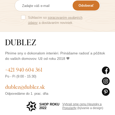
Odoberať
Súhlasím so
spracovaním osobných
údajov
a dostávaním noviniek.
Plníme sny o dokonalom interiéri. Prinášame radosť a pôžitok
do vašich domovov. Už od roku 2018 🧡
+421 940 604 361
Po - Pi (9:00 - 15:30)
dublez@dublez.sk
Odpovedáme do 1. prac. dňa
SHOP ROKU
Vyhrali sme cenu Heureky a
2022
Popularity
(bývanie a design)