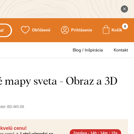
0
Obľúbené
Prihlásenie
Košík
ať
Blog / Inšpirácia
Kontakt
é mapy sveta - Obraz a 3D
del:
BD-MS-06
skvelú cenu!
Zostáva -
14h
:
14m
:
13s
sme ceny! ☀️
Letný výpredaj so