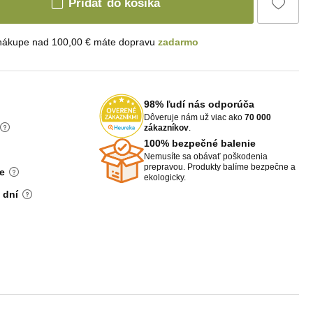
Pridať do košíka
 nákupe nad 100,00 € máte dopravu
zadarmo
98% ľudí nás odporúča
Dôveruje nám už viac ako
70 000
zákazníkov
.
100% bezpečné balenie
Nemusíte sa obávať poškodenia
prepravou. Produkty balíme bezpečne a
e
ekologicky.
 dní