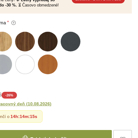
do -30 %.
⏳ Časovo obmedzené!
oma
€
-
26
%
racovný deň
(
10.08.2026
)
nčí o
14h
:
14m
:
13s