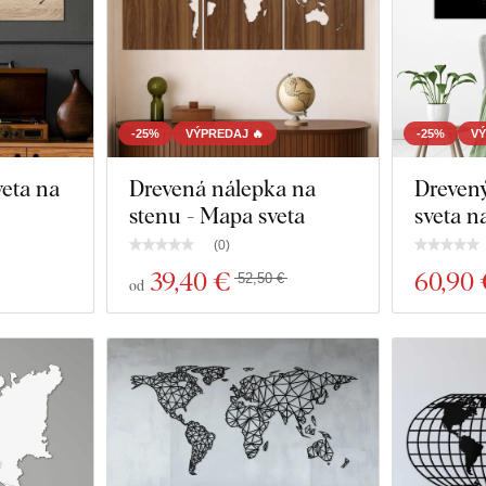
-25%
VÝPREDAJ 🔥
-25%
VÝ
eta na
Drevená nálepka na
Dreven
stenu - Mapa sveta
sveta n
(
0
)
39
,40 €
60
,90
52,50 €
od