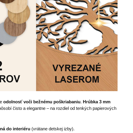
je
odolnosť voči bežnému poškriabaniu
.
Hrúbka
3 mm
sobí čisto a elegantne – na rozdiel od tenkých papierových
ná do interiéru
(vrátane detskej izby).