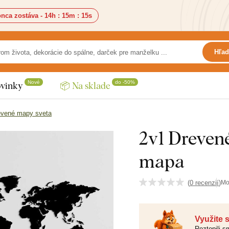
nca zostáva -
14h
:
15m
:
14s
Hľad
Nové
do -50%
vinky
📦 Na sklade
evené mapy sveta
2v1 Dreven
mapa
(
0 recenzií
)
Mo
Využite 
Roztopili 