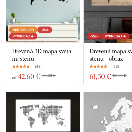
BESTSELLER
-25%
VÝPREDAJ 🔥
-25%
VÝPREDAJ 🔥
Drevená 3D mapa sveta
Drevená mapa sv
na stenu
stenu - obraz
(
42
)
(
13
)
42
,60 €
61
,50 €
56,80 €
82,00 €
od