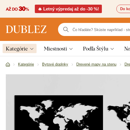
🔥 Letný výpredaj až do -30 %!
Do ko
Kategórie
Miestnosti
Podľa Štýlu
No
Kategórie
Bytové doplnky
Drevené mapy na stenu
Dr