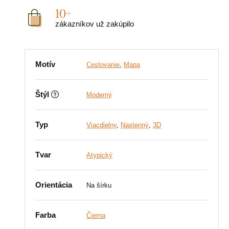
10+
zákazníkov už zakúpilo
Motív
Cestovanie
,
Mapa
Štýl
Moderný
Typ
Viacdielny
,
Nastenný
,
3D
Tvar
Atypický
Orientácia
Na šírku
Farba
Čierna