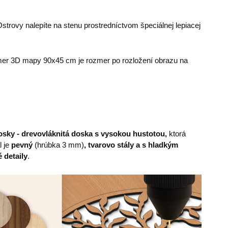
trovy nalepíte na stenu prostredníctvom špeciálnej lepiacej
r 3D mapy 90x45 cm je rozmer po rozložení obrazu na
sky - drevovláknitá doska s vysokou hustotou,
ktorá
l je
pevný
(hrúbka 3 mm)
, tvarovo stály a s hladkým
 detaily
.