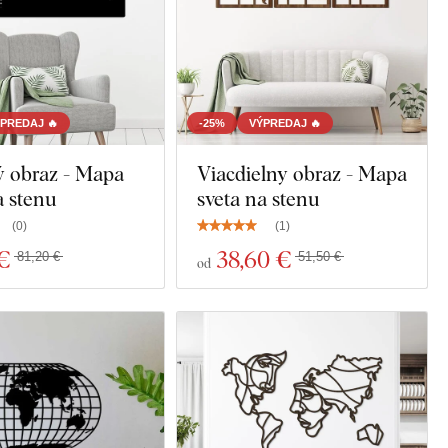
PREDAJ 🔥
-25%
VÝPREDAJ 🔥
ý obraz - Mapa
Viacdielny obraz - Mapa
a stenu
sveta na stenu
(
0
)
(
1
)
 €
38
,60 €
81,20 €
51,50 €
od