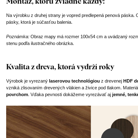
Montáž, ktorú zvládne každý:
Na výrobku z druhej strany je vopred predlepená penová páska. Os
pásky, ktorá je súčasťou balenia.
Poznámka:
Obraz mapy má rozmer 100x54 cm a uvádzaný rozme
stenu podľa ilustračného obrázka.
Kvalita z dreva, ktorá vydrží roky
Výrobok je vyrezaný
laserovou technológiou
z drevenej
HDF do
vzniká zlisovaním drevených vlákien a živice pod tlakom. Materiá
povrchom
. Vďaka pevnosti dokážeme vyrezávať aj
jemné, tenké