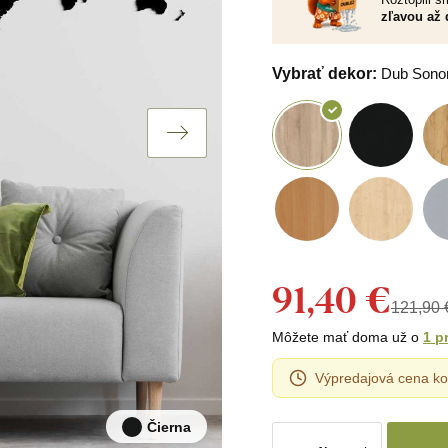
zľavou až 
Vybrať dekor:
Dub Son
91,40 €
121,90 
Môžete mať doma už o
1 p
Výpredajová cena ko
Čierna