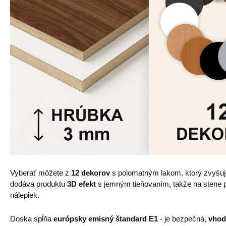
Vyberať môžete z
12 dekorov
s polomatným lakom, ktorý zvyšu
dodáva produktu
3D efekt
s jemným tieňovaním, takže na stene pô
nálepiek.
Doska spĺňa
európsky emisný štandard E1
- je bezpečná,
vhod