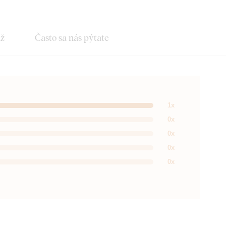
áž
Často sa nás pýtate
1x
0x
0x
0x
0x