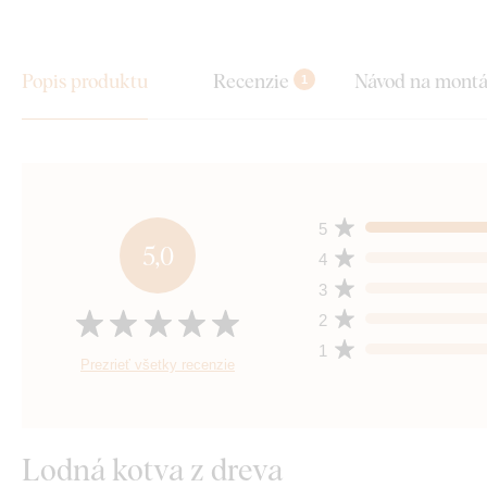
Popis produktu
Recenzie
Návod na mont
1
5
5,0
4
3
2
1
Prezrieť všetky recenzie
Lodná kotva z dreva