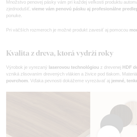
Množstvo penovej pásky vám pri každej veľkosti produktu automa
zjednodušiť,
vieme vám penovú pásku aj profesionálne predle
ponuke.
Pri väčších rozmeroch je možné produkt zavesiť aj pomocou
mon
Kvalita z dreva, ktorá vydrží roky
Výrobok je vyrezaný
laserovou technológiou
z drevenej
HDF do
vzniká zlisovaním drevených vlákien a živice pod tlakom. Materiá
povrchom
. Vďaka pevnosti dokážeme vyrezávať aj
jemné, tenké