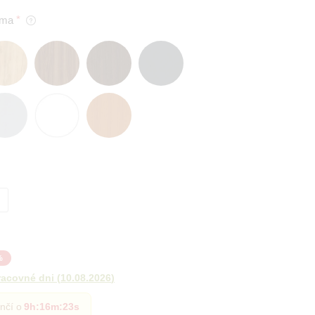
oma
%
racovné dni
(
10.08.2026
)
nčí o
9h
:
16m
:
21s