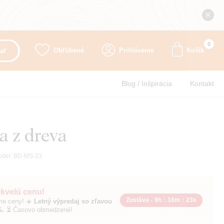
0
Obľúbené
Prihlásenie
Košík
ať
Blog / Inšpirácia
Kontakt
a z dreva
odel:
BD-MS-23
skvelú cenu!
Zostáva -
9h
:
16m
:
21s
sme ceny! ☀️
Letný výpredaj so zľavou
%.
⏳ Časovo obmedzené!