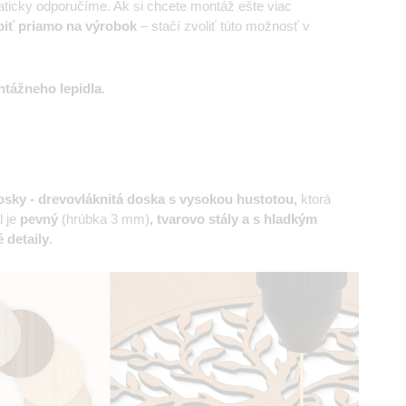
ticky odporučíme. Ak si chcete montáž ešte viac
piť priamo na výrobok
– stačí zvoliť túto možnosť v
tážneho lepidla
.
sky - drevovláknitá doska s vysokou hustotou,
ktorá
l je
pevný
(hrúbka 3 mm)
, tvarovo stály a s hladkým
 detaily
.