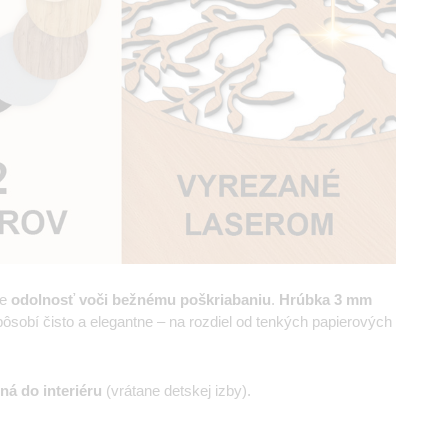
je
odolnosť voči bežnému poškriabaniu
.
Hrúbka
3 mm
sobí čisto a elegantne – na rozdiel od tenkých papierových
ná do interiéru
(vrátane detskej izby).