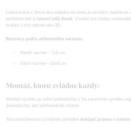
Lodná kotva z dreva ako nálepka na stenu je skvelým doplnkom 
perfektne ladí a
vytvorí milý detail
. Vhodné pre všetky cestovate
hrúbke 3 mm pôsobí ako 3D.
Rozmery podľa veľkostného variantu:
Menší rozmer - 7x5 cm
Väčší rozmer - 10x8 cm
Montáž, ktorú zvládne každý:
Montáž výrobku je veľmi jednoduchá :) Na zavesenie výrobku od
Jednoducho, bez akéhokoľvek vŕtania.
Toto príslušenstvo si môžete pohodlne
dokúpiť priamo v našom