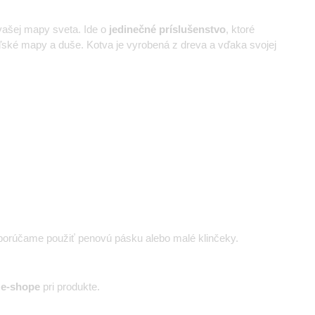
vašej mapy sveta. Ide o
jedinečné príslušenstvo
, ktoré
ľské mapy a duše. Kotva je vyrobená z dreva a vďaka svojej
porúčame použiť penovú pásku alebo malé klinčeky.
 e-shope
pri produkte.