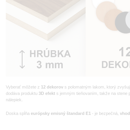
Vyberať môžete z
12 dekorov
s polomatným lakom, ktorý zvyšu
dodáva produktu
3D efekt
s jemným tieňovaním, takže na stene pô
nálepiek.
Doska spĺňa
európsky emisný štandard E1
- je bezpečná,
vhod