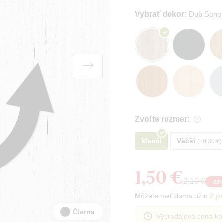
Vybrať dekor:
Dub Son
Zvoľte rozmer:
Menší
Väčší
+0,30 €
1,50 €
2,10 €
-
29
Môžete mať doma už o
2 p
Čierna
Výpredajová cena ko