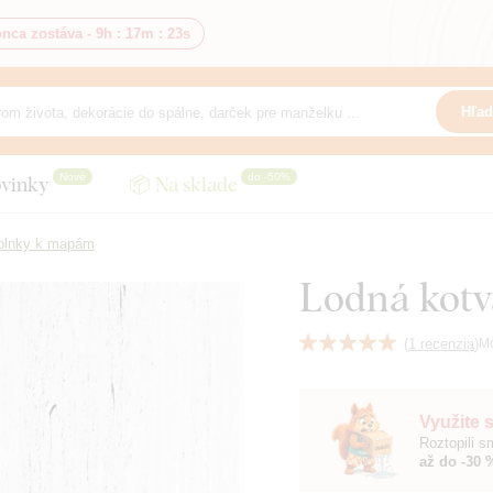
nca zostáva -
9h
:
17m
:
21s
Hľad
Nové
do -50%
vinky
📦 Na sklade
plnky k mapám
Lodná kotv
(
1 recenzia
)
M
Využite 
Roztopili 
až do -30 