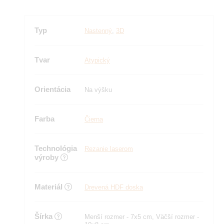
Typ
Nastenný
,
3D
Tvar
Atypický
Orientácia
Na výšku
Farba
Čierna
Technológia
Rezanie laserom
výroby
Materiál
Drevená HDF doska
Šírka
Menší rozmer - 7x5 cm, Väčší rozmer -