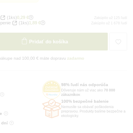
(1ks)
0,29 €
Zakúpilo už 125 ľudí
penie
(1ks)
1,89 €
Zakúpilo už 1 678 ľudí
Pridať do košíka
 nákupe nad 100,00 € máte dopravu
zadarmo
98% ľudí nás odporúča
Dôveruje nám už viac ako
70 000
zákazníkov
.
100% bezpečné balenie
Nemusíte sa obávať poškodenia
prepravou. Produkty balíme bezpečne a
e
ekologicky.
 dní