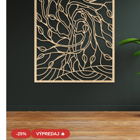
-25%
VÝPREDAJ 🔥