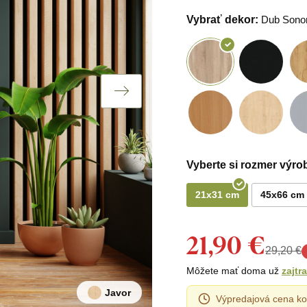
Vybrať dekor:
Dub Son
Vyberte si rozmer výro
21x31 cm
45x66 cm
21,90 €
29,20 €
Môžete mať doma už
zajtra
Javor
Výpredajová cena ko