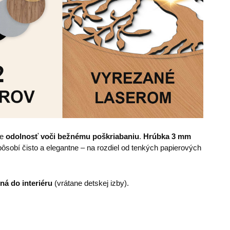
je
odolnosť voči bežnému poškriabaniu
.
Hrúbka
3 mm
sobí čisto a elegantne – na rozdiel od tenkých papierových
ná do interiéru
(vrátane detskej izby).