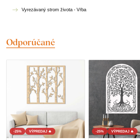
Vyrezávaný strom života - Vŕba
Odporúčané
-25%
VÝPREDAJ 🔥
-25%
VÝPREDAJ 🔥