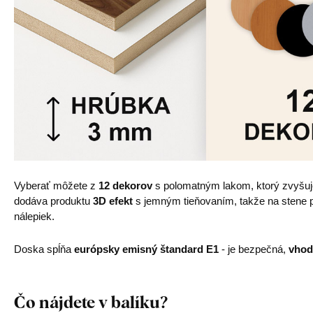
Vyberať môžete z
12 dekorov
s polomatným lakom, ktorý zvyšu
dodáva produktu
3D efekt
s jemným tieňovaním, takže na stene pô
nálepiek.
Doska spĺňa
európsky emisný štandard E1
- je bezpečná,
vhod
Čo nájdete v balíku?