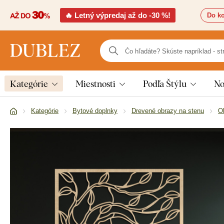
🔥 Letný výpredaj až do -30 %!
Do ko
Kategórie
Miestnosti
Podľa Štýlu
No
Kategórie
Bytové doplnky
Drevené obrazy na stenu
O