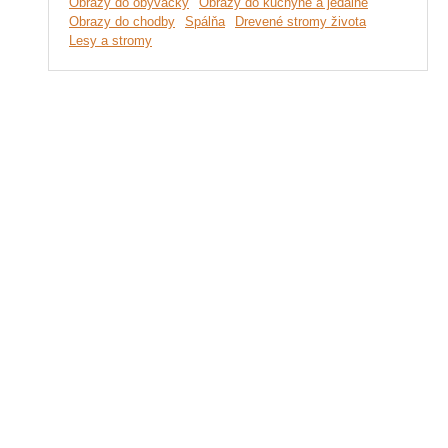
Obrazy do obývačky
Obrazy do kuchyne a jedálne
Obrazy do chodby
Spálňa
Drevené stromy života
Lesy a stromy