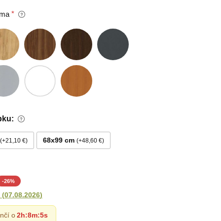
oma
bku:
68x99 cm
+21,10 €
+48,60 €
-
26
%
(
07.08.2026
)
nčí o
2h
:
8m
:
4s