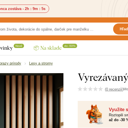
nca zostáva -
2h
:
9m
:
4s
Hľad
Nové
do -50%
vinky
📦 Na sklade
brazy prírody
Lesy a stromy
Vyrezávaný 
(
0 recenzií
)
Mo
Využite 
Roztopili 
až do -30 