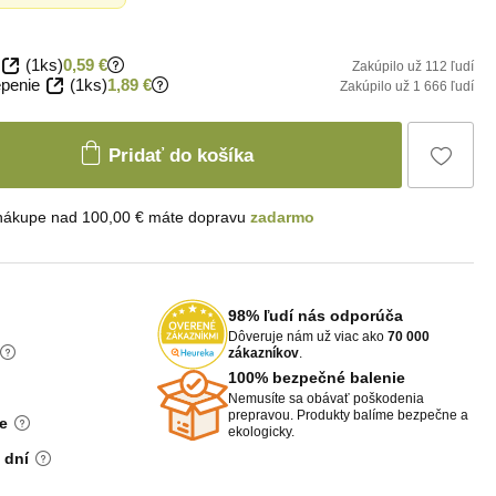
(1ks)
0,59 €
Zakúpilo už 112 ľudí
penie
(1ks)
1,89 €
Zakúpilo už 1 666 ľudí
Pridať do košíka
 nákupe nad 100,00 € máte dopravu
zadarmo
98% ľudí nás odporúča
Dôveruje nám už viac ako
70 000
zákazníkov
.
100% bezpečné balenie
Nemusíte sa obávať poškodenia
prepravou. Produkty balíme bezpečne a
e
ekologicky.
 dní