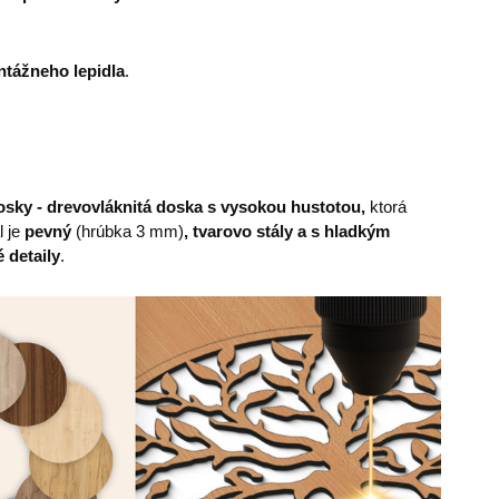
tážneho lepidla
.
sky - drevovláknitá doska s vysokou hustotou,
ktorá
l je
pevný
(hrúbka 3 mm)
, tvarovo stály a s hladkým
 detaily
.