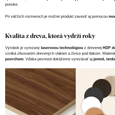
ponuke.
Pri väčších rozmeroch je možné produkt zavesiť aj pomocou
mon
Kvalita z dreva, ktorá vydrží roky
Výrobok je vyrezaný
laserovou technológiou
z drevenej
HDF do
vzniká zlisovaním drevených vlákien a živice pod tlakom. Materiá
povrchom
. Vďaka pevnosti dokážeme vyrezávať aj
jemné, tenké