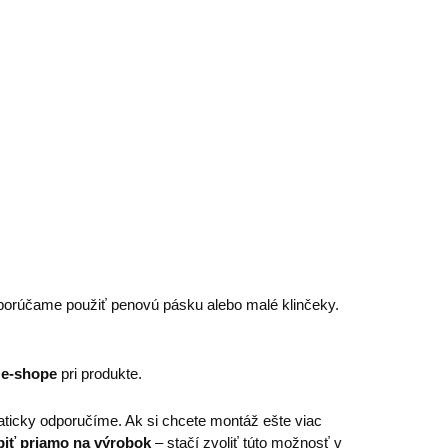
porúčame použiť penovú pásku alebo malé klinčeky.
 e-shope
pri produkte.
ticky odporučíme. Ak si chcete montáž ešte viac
piť priamo na výrobok
– stačí zvoliť túto možnosť v