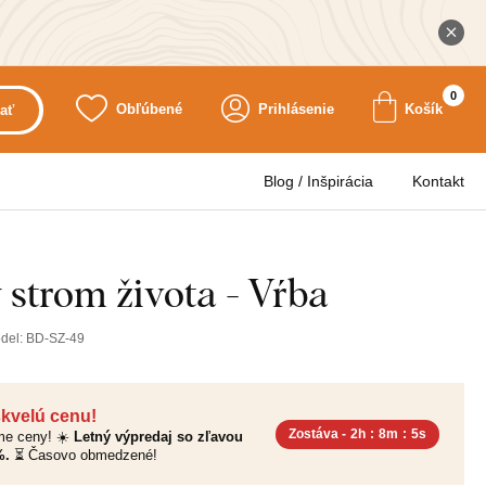
0
Obľúbené
Prihlásenie
Košík
ať
Blog / Inšpirácia
Kontakt
strom života - Vŕba
del:
BD-SZ-49
skvelú cenu!
Zostáva -
2h
:
8m
:
4s
sme ceny! ☀️
Letný výpredaj so zľavou
%.
⏳ Časovo obmedzené!