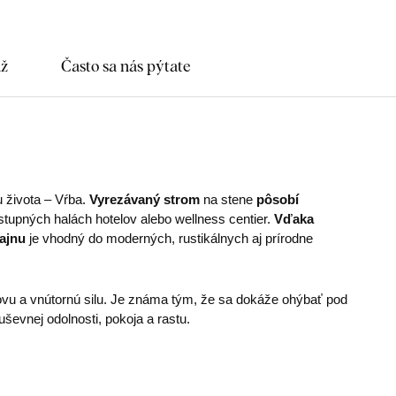
áž
Často sa nás pýtate
života – Vŕba.
Vyrezávaný strom
na stene
pôsobí
tupných halách hotelov alebo wellness centier.
Vďaka
ajnu
je vhodný do moderných, rustikálnych aj prírodne
ovu a vnútornú silu. Je známa tým, že sa dokáže ohýbať pod
ševnej odolnosti, pokoja a rastu.