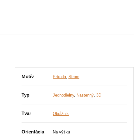
Motív
Príroda
,
Strom
Typ
Jednodielny
,
Nastenný
,
3D
Tvar
Obdĺžnik
Orientácia
Na výšku