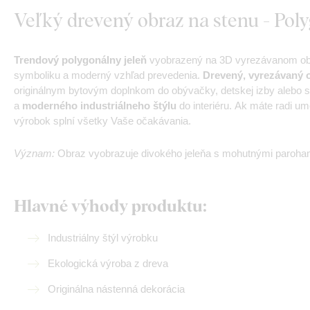
Veľký drevený obraz na stenu - Poly
Trendový polygonálny jeleň
vyobrazený na 3D vyrezávanom obra
symboliku a moderný vzhľad prevedenia.
Drevený, vyrezávaný 
originálnym bytovým doplnkom do obývačky, detskej izby alebo s
a
moderného industriálneho štýlu
do interiéru. Ak máte radi um
výrobok splní všetky Vaše očakávania.
Význam:
Obraz vyobrazuje divokého jeleňa s mohutnými parohami
Hlavné výhody produktu:
Industriálny štýl výrobku
Ekologická výroba z dreva
Originálna nástenná dekorácia