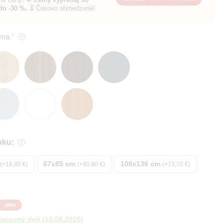
%.
⏳ Časovo obmedzené!
oma
bku:
67x85 cm
108x136 cm
+18,80 €
+40,90 €
+73,70 €
-
26
%
racovný deň
(
10.08.2026
)