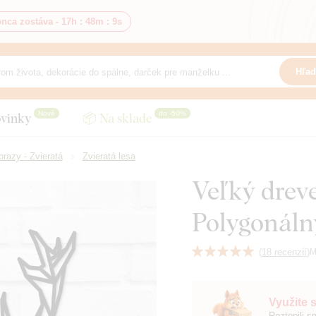
nca zostáva -
17h
:
48m
:
8s
Hľad
Nové
do -50%
vinky
📦 Na sklade
razy - Zvieratá
Zvieratá lesa
Veľký dreve
Polygonálny
(
18 recenzií
)
M
Využite 
Roztopili 