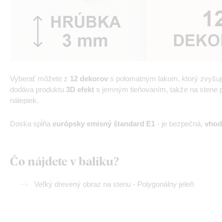
Vyberať môžete z
12 dekorov
s polomatným lakom, ktorý zvyšu
dodáva produktu
3D efekt
s jemným tieňovaním, takže na stene pô
nálepiek.
Doska spĺňa
európsky emisný štandard E1
- je bezpečná,
vhod
Čo nájdete v balíku?
Veľký drevený obraz na stenu - Polygonálny jeleň