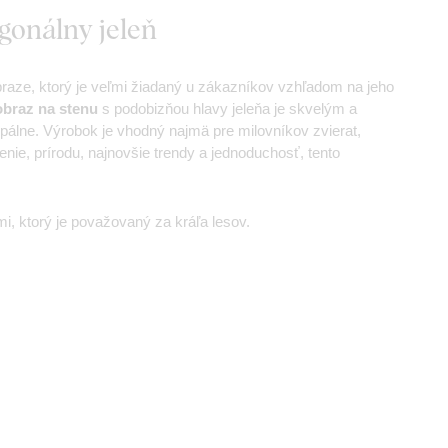
gonálny jeleň
ze, ktorý je veľmi žiadaný u zákazníkov vzhľadom na jeho
obraz na stenu
s podobizňou hlavy jeleňa je skvelým a
pálne. Výrobok je vhodný najmä pre milovníkov zvierat,
enie, prírodu, najnovšie trendy a jednoduchosť, tento
, ktorý je považovaný za kráľa lesov.