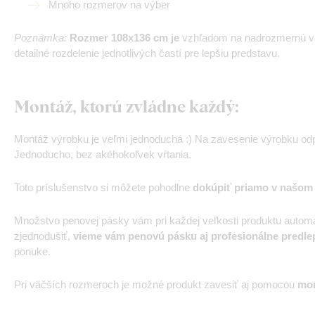
Mnoho rozmerov na výber
Poznámka:
Rozmer 108x136 cm je
vzhľadom na nadrozmernú v
detailné rozdelenie jednotlivých častí pre lepšiu predstavu.
Montáž, ktorú zvládne každý:
Montáž výrobku je veľmi jednoduchá :) Na zavesenie výrobku od
Jednoducho, bez akéhokoľvek vŕtania.
Toto príslušenstvo si môžete pohodlne
dokúpiť priamo v našom
Množstvo penovej pásky vám pri každej veľkosti produktu automa
zjednodušiť,
vieme vám penovú pásku aj profesionálne predle
ponuke.
Pri väčších rozmeroch je možné produkt zavesiť aj pomocou
mon