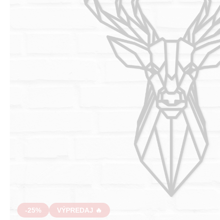
-25%
VÝPREDAJ 🔥