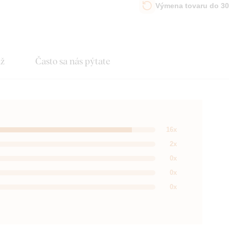
Výmena tovaru do 30
áž
Často sa nás pýtate
16x
2x
0x
0x
0x