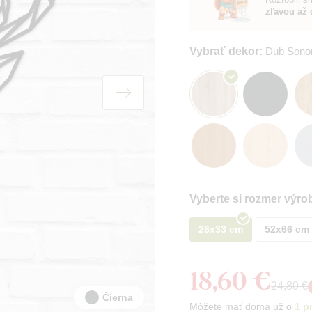
až do -30 
Vybrať dekor:
Dub Son
Vyberte si rozmer výro
26x33 cm
52x66 cm
18,60 €
24,80 €
Čierna
Môžete mať doma už o
1 p