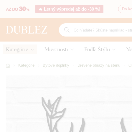
🔥 Letný výpredaj až do -30 %!
Do ko
Kategórie
Miestnosti
Podľa Štýlu
No
Kategórie
Bytové doplnky
Drevené obrazy na stenu
Ob