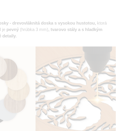
sky - drevovláknitá doska s vysokou hustotou,
ktorá
l je
pevný
(hrúbka 3 mm)
, tvarovo stály a s hladkým
 detaily
.