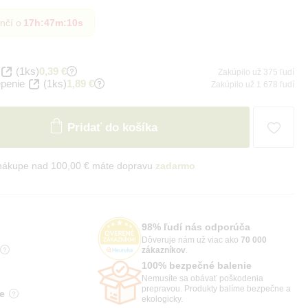
nčí o
17h
:
47m
:
8s
(1ks)
0,39 €
Zakúpilo už 375 ľudí
penie
(1ks)
1,89 €
Zakúpilo už 1 678 ľudí
Pridať do košíka
 nákupe nad 100,00 € máte dopravu
zadarmo
98% ľudí nás odporúča
Dôveruje nám už viac ako
70 000
zákazníkov
.
100% bezpečné balenie
Nemusíte sa obávať poškodenia
prepravou. Produkty balíme bezpečne a
e
ekologicky.