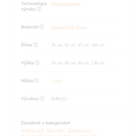
Technológia
Rezanie laserom
výroby
Materiál
Drevená HDF doska
Šírka
26 cm, 52 cm, 67 cm, 108 cm
Výška
33 cm, 66 cm, 85 cm, 136 cm
Hĺbka
3 mm
Výrobca
DUBLEZ
Zaradené v kategóriách
Moderný štýl
Obývačka
Zvieratá lesa