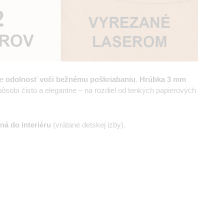
je
odolnosť voči bežnému poškriabaniu
.
Hrúbka
3 mm
sobí čisto a elegantne – na rozdiel od tenkých papierových
ná do interiéru
(vrátane detskej izby).