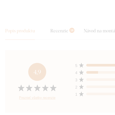
Popis produktu
Recenzie
Návod na mont
18
5
4,9
4
3
2
1
Prezrieť všetky recenzie