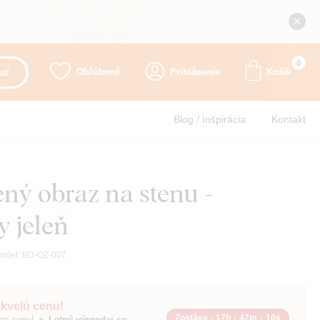
0
Obľúbené
Prihlásenie
Košík
ať
Blog / Inšpirácia
Kontakt
ný obraz na stenu -
 jeleň
odel:
BD-OZ-007
skvelú cenu!
Zostáva -
17h
:
47m
:
8s
sme ceny! ☀️
Letný výpredaj so zľavou