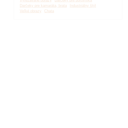
Vyrezávané obrazy
Darčeky pre poľovníka
Darčeky pre kamaráta, brata
Industriálny štýl
Veľké obrazy
Chata