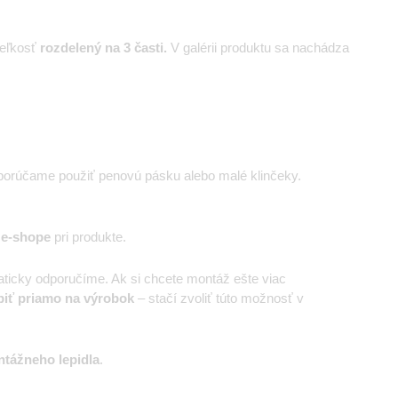
eľkosť
rozdelený na 3 časti.
V galérii produktu sa nachádza
porúčame použiť penovú pásku alebo malé klinčeky.
 e-shope
pri produkte.
ticky odporučíme. Ak si chcete montáž ešte viac
piť priamo na výrobok
– stačí zvoliť túto možnosť v
tážneho lepidla
.