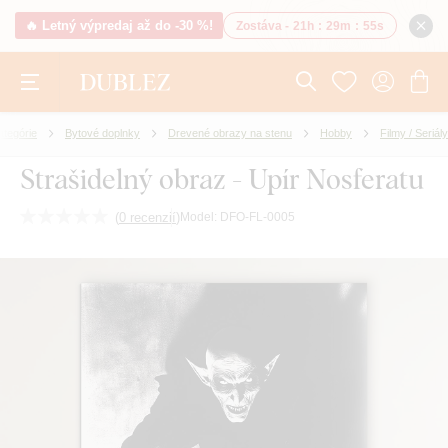
🔥 Letný výpredaj až do -30 %!
Zostáva -
21h
:
29m
:
55s
ategórie
Bytové doplnky
Drevené obrazy na stenu
Hobby
Filmy / Seriály
Strašidelný obraz - Upír Nosferatu
(
0 recenzií
)
Model:
DFO-FL-0005