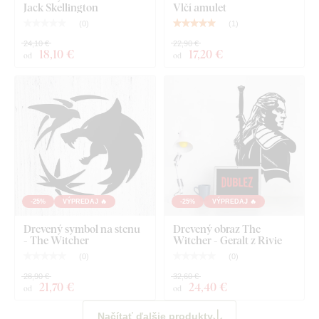
Jack Skellington
Vlčí amulet
(
0
)
(
1
)
24,10 €
22,90 €
18
,10 €
17
,20 €
od
od
-25%
VÝPREDAJ 🔥
-25%
VÝPREDAJ 🔥
Drevený symbol na stenu
Drevený obraz The
- The Witcher
Witcher - Geralt z Rivie
(
0
)
(
0
)
28,90 €
32,60 €
21
,70 €
24
,40 €
od
od
Načítať ďalšie produkty