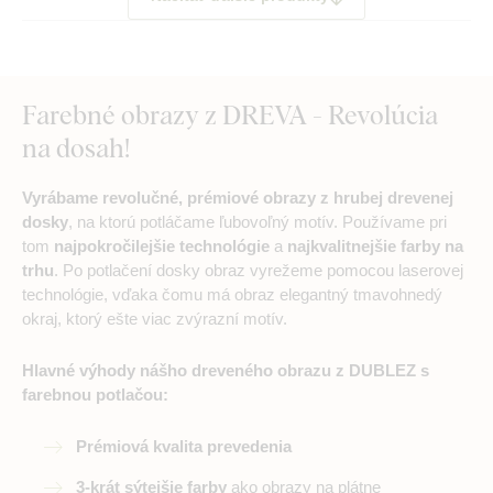
Farebné obrazy z DREVA - Revolúcia
na dosah!
Vyrábame revolučné, prémiové obrazy z hrubej drevenej
dosky
, na ktorú potláčame ľubovoľný motív. Používame pri
tom
najpokročilejšie technológie
a
najkvalitnejšie farby na
trhu
. Po potlačení dosky obraz vyrežeme pomocou laserovej
technológie, vďaka čomu má obraz elegantný tmavohnedý
okraj, ktorý ešte viac zvýrazní motív.
Hlavné výhody nášho dreveného obrazu z DUBLEZ s
farebnou potlačou:
Prémiová kvalita prevedenia
3-krát sýtejšie farby
ako obrazy na plátne