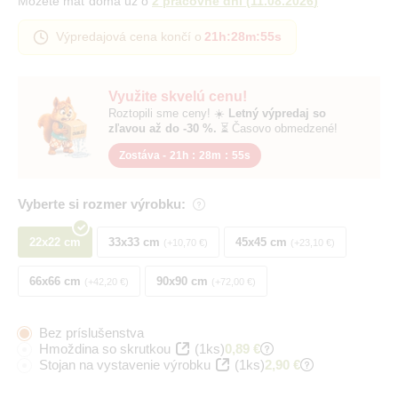
Môžete mať doma už o
2 pracovné dni
(
11.08.2026
)
Výpredajová cena končí o
21h
:
28m
:
55s
Využite skvelú cenu!
Roztopili sme ceny! ☀️
Letný výpredaj so
zľavou až do -30 %.
⏳ Časovo obmedzené!
Zostáva -
21h
:
28m
:
55s
Vyberte si rozmer výrobku:
22x22 cm
33x33 cm
45x45 cm
+10,70 €
+23,10 €
66x66 cm
90x90 cm
+42,20 €
+72,00 €
Bez príslušenstva
Hmoždina so skrutkou
(1ks)
0,89 €
Stojan na vystavenie výrobku
(1ks)
2,90 €