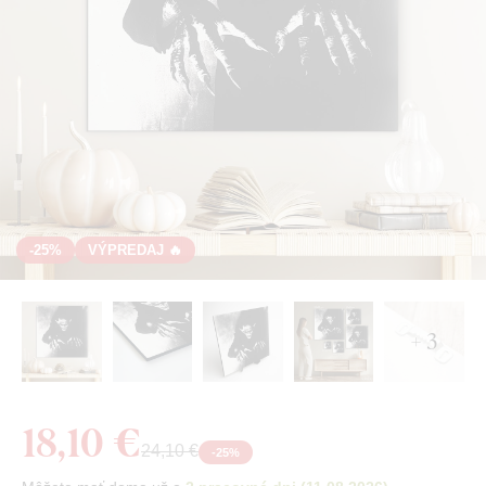
-25%
VÝPREDAJ 🔥
+ 3
18,10 €
24,10 €
-
25
%