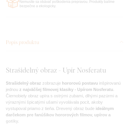
Nemusíte sa obávať poškodenia prepravou. Produkty balíme
bezpečne a ekologicky.
Popis produktu
Strašidelný obraz - Upír Nosferatu
Strašidelný obraz
zobrazuje
hororovú postavu
inšpirovanú
jednou
z najväčšej filmovej klasiky - Upírom Nosferatu
.
Čiernobiely obraz upíra s ostrými zubami, dlhými pazúrmi a
výraznými špicatými ušami vyvolávala pocit, akoby
vystupoval priamo z tieňa. Drevený obraz bude
ideálnym
darčekom pre fanúšikov hororových filmov, upírov a
gotiky.