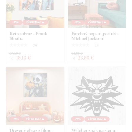
-25%
VÝPREDAJ 🔥
-25%
VÝPREDAJ 🔥
Retro obraz - Frank
Farebný pop art portrét -
Sinatra
Michael Jackson
(
0
)
(
0
)
24,10 €
31,80 €
18
,10 €
23
,80 €
od
od
Čo nájdete v balíku?
Strašidelný obraz - Upír Nosferatu
Vopred namontovaný háčik / háčiky na druhej strane
obrazu
Prehľadný návod na montáž
-25%
VÝPREDAJ 🔥
-25%
VÝPREDAJ 🔥
Drevený obraz z filmu -
Witcher znak na stenu -