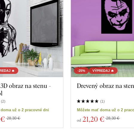
REDAJ 🔥
-25%
VÝPREDAJ 🔥
3D obraz na stenu -
Drevený obraz na sten
l
(
2
)
(
1
)
 doma už o 2 pracovné dni
Môžete mať doma už o 2 prac
 €
21
,20 €
28,30 €
28,30 €
od