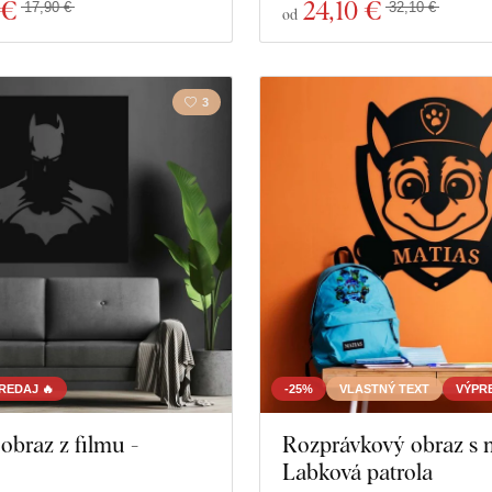
 €
24
,10 €
17,90 €
32,10 €
od
3
REDAJ 🔥
-25%
VLASTNÝ TEXT
VÝPRE
obraz z filmu -
Rozprávkový obraz s
Labková patrola