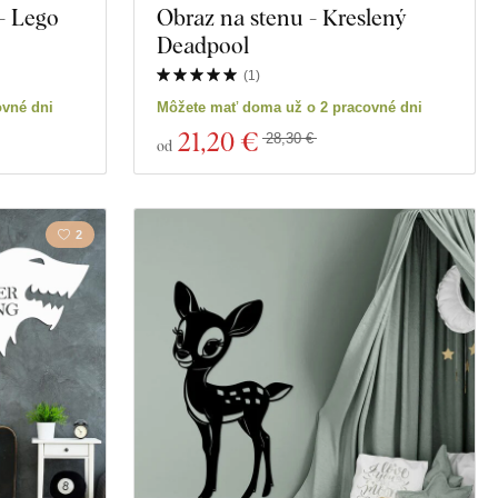
 - Lego
Obraz na stenu - Kreslený
Deadpool
(
1
)
ovné dni
Môžete mať doma už o 2 pracovné dni
21
,20 €
28,30 €
od
2