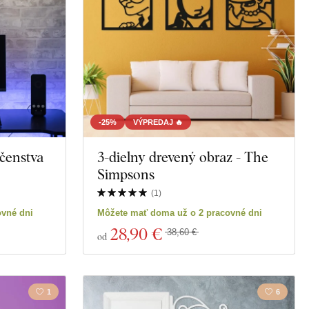
-25%
VÝPREDAJ 🔥
čenstva
3-dielny drevený obraz - The
Simpsons
(
1
)
ovné dni
Môžete mať doma už o 2 pracovné dni
28
,90 €
38,60 €
od
1
6