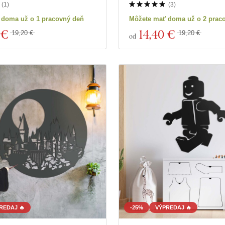
(
1
)
(
3
)
 doma už o 1 pracovný deň
Môžete mať doma už o 2 prac
 €
14
,40 €
19,20 €
19,20 €
od
REDAJ 🔥
-25%
VÝPREDAJ 🔥