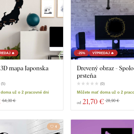
REDAJ 🔥
-25%
VÝPREDAJ 🔥
 3D mapa Japonska
Drevený obraz - Spolo
prsteňa
(
5
)
(
0
)
duktov
Zavrieť filter
 doma už o 2 pracovné dni
Môžete mať doma už o 2 prac
€
21
,70 €
64,30 €
28,90 €
od
4