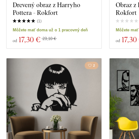
Drevený obraz z Harryho
Obraz z 
Pottera - Rokfort
Rokfort
(
1
)
Môžete mať doma už o 1 pracovný deň
Môžete mať
17
,30 €
17
,30
23,10 €
od
od
2