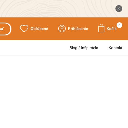
0
Obľúbené
Prihlásenie
Košík
ať
Blog / Inšpirácia
Kontakt