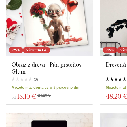
Dekor
Farba
Vlastný text
Technológia výroby
-25%
VÝPREDAJ 🔥
-25%
VÝP
Exkluzivita
Obraz z dreva - Pán prsteňov -
Drevená
Glum
Materiál
(
0
)
Zobraziť 94 pro
Môžete mať doma už o 3 pracovné dni
Môžete mať
Hĺbka
18
,10 €
48
,20 
24,10 €
od