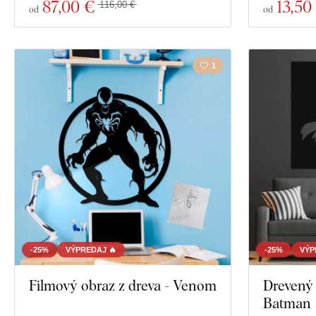
87
,00 €
13
,50
116,00 €
od
od
1
-25%
VÝPREDAJ 🔥
-25%
VÝP
Filmový obraz z dreva - Venom
Drevený 
Batman