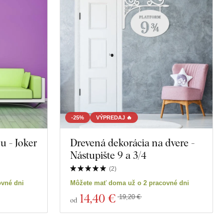
-25%
VÝPREDAJ 🔥
u - Joker
Drevená dekorácia na dvere -
Nástupište 9 a 3/4
(
2
)
ovné dni
Môžete mať doma už o 2 pracovné dni
14
,40 €
19,20 €
od