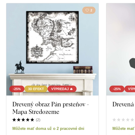
2
-25%
3D EFEKT
VÝPREDAJ 🔥
-25%
VÝP
Drevený obraz Pán prsteňov -
Drevená
Mapa Stredozeme
(
2
)
Môžete mať doma už o 2 pracovné dni
Môžete mať