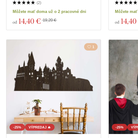
(
2
)
Môžete mať doma už o 2 pracovné dni
Môžete mať
14
,40 €
14
,40
19,20 €
od
od
1
-25%
VÝPREDAJ 🔥
-25%
VÝP