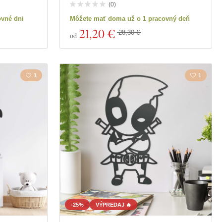
(
0
)
ovné dni
Môžete mať doma už o 1 pracovný deň
21
,20 €
28,30 €
od
1
1
-25%
VÝPREDAJ 🔥