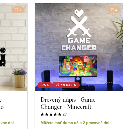
3
3
-25%
VÝPREDAJ 🔥
e
Drevený nápis - Game
io
Changer - Minecraft
(
1
)
ovné dni
Môžete mať doma už o 2 pracovné dni