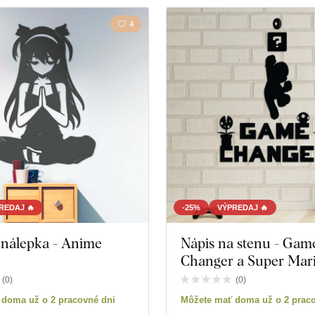
4
REDAJ 🔥
-25%
VÝPREDAJ 🔥
 nálepka - Anime
Nápis na stenu - Gam
Changer a Super Mar
(
0
)
(
0
)
 doma už o 2 pracovné dni
Môžete mať doma už o 2 prac