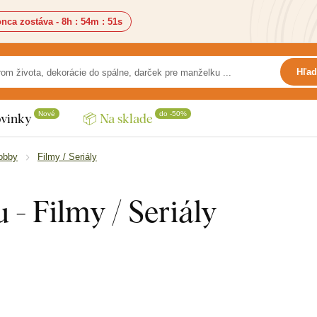
nca zostáva -
8h
:
54m
:
49s
Hľad
Nové
do -50%
vinky
📦 Na sklade
obby
Filmy / Seriály
 - Filmy / Seriály