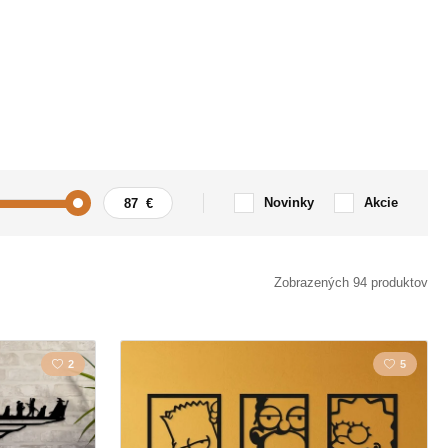
Novinky
Akcie
anie
Láska
Zobrazených 94 produktov
Srdce
2
5
Film
sti