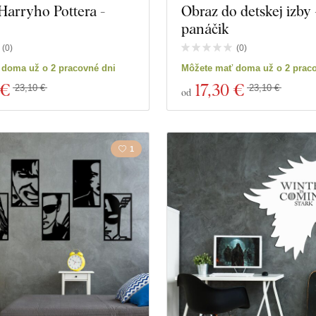
Harryho Pottera -
Obraz do detskej izby
panáčik
(
0
)
(
0
)
 doma už o 2 pracovné dni
Môžete mať doma už o 2 prac
 €
17
,30 €
23,10 €
23,10 €
od
1