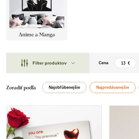
Anime a Manga
Filter produktov
Cena
Motív
Motív
Štýl
Autá
Zoradiť podľa
Najobľúbenejšie
Najpredávanejšie
Typ
Ľudia
Tvar
Tvár
Umiestnenie
Hry
Orientácia