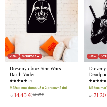
-25%
VÝPREDAJ 🔥
-25%
VÝP
Drevený obraz Star Wars -
Drevený 
Darth Vader
Deadpoo
(
2
)
Môžete mať doma už o 2 pracovné dni
Môžete mať
14
,40 €
21
,20
19,20 €
od
od