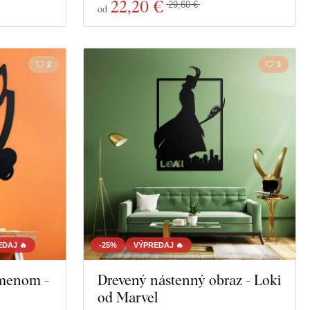
22
,20 €
29,60 €
od
2
3
DAJ 🔥
-25%
VÝPREDAJ 🔥
 menom -
Drevený nástenný obraz - Loki
od Marvel