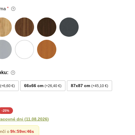
oma
bku:
66x66 cm
87x87 cm
+6,60 €
+26,40 €
+45,10 €
-
25
%
racovné dni
(
11.08.2026
)
nčí o
9h
:
59m
:
45s