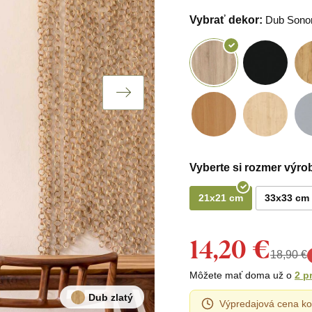
Vybrať dekor:
Dub Son
Vyberte si rozmer výro
21x21 cm
33x33 cm
14,20 €
18,90 €
Môžete mať doma už o
2 p
Dub zlatý
Výpredajová cena ko