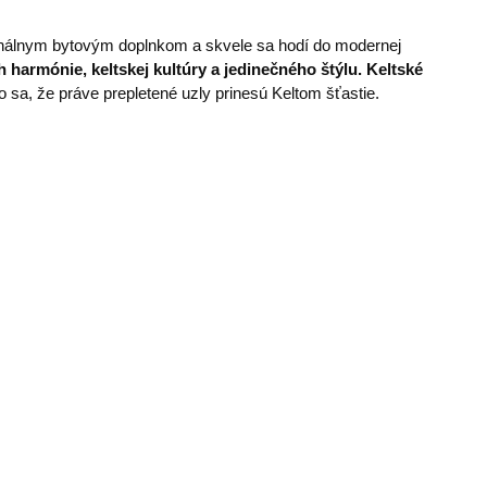
inálnym bytovým doplnkom a skvele sa hodí do modernej
 harmónie, keltskej kultúry a jedinečného štýlu. Keltské
lo sa, že práve prepletené uzly prinesú Keltom šťastie.