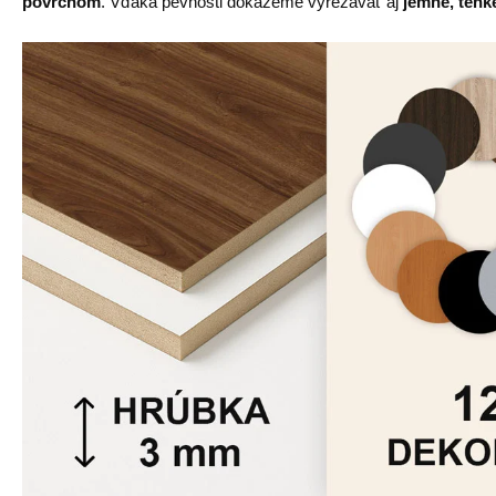
povrchom
. Vďaka pevnosti dokážeme vyrezávať aj
jemné, tenké