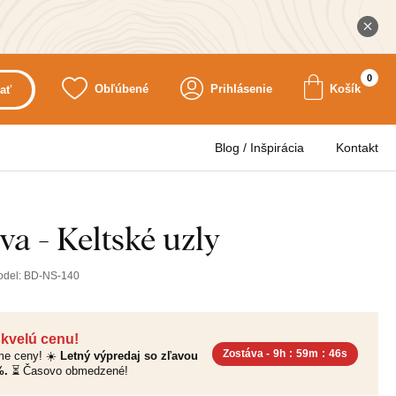
0
Obľúbené
Prihlásenie
Košík
ať
Blog / Inšpirácia
Kontakt
va - Keltské uzly
odel:
BD-NS-140
skvelú cenu!
Zostáva -
9h
:
59m
:
45s
sme ceny! ☀️
Letný výpredaj so zľavou
%.
⏳ Časovo obmedzené!