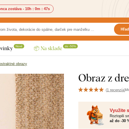
nca zostáva -
10h
:
0m
:
45s
Hľad
Nové
do -50%
vinky
📦 Na sklade
bstraktné obrazy
Obraz z dre
(
1 recenzia
)
M
Využite 
Roztopili 
až do -30 