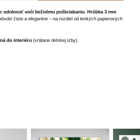
je
odolnosť voči bežnému poškriabaniu
.
Hrúbka
3 mm
sobí čisto a elegantne – na rozdiel od tenkých papierových
ná do interiéru
(vrátane detskej izby).