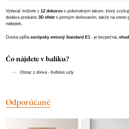
Vyberať môžete z
12 dekorov
s polomatným lakom, ktorý zvyšu
dodáva produktu
3D efekt
s jemným tieňovaním, takže na stene pô
nálepiek.
Doska spĺňa
európsky emisný štandard E1
- je bezpečná,
vhod
Čo nájdete v balíku?
Obraz z dreva - Keltské uzly
Odporúčané