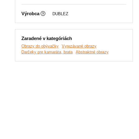
Výrobca
DUBLEZ
Zaradené v kategóriách
Obrazy do obývačky
Vyrezávané obrazy
Darčeky pre kamaráta, brata
Abstraktné obrazy