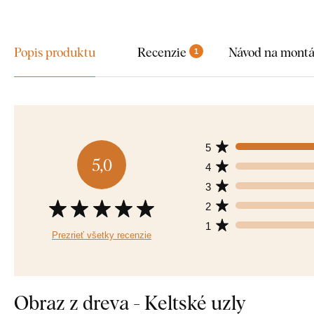
Popis produktu
Recenzie
Návod na mont
1
5
5,0
4
3
2
1
Prezrieť všetky recenzie
Obraz z dreva - Keltské uzly