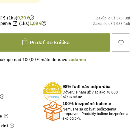
(1ks)
0,39 €
Zakúpilo už 376 ľudí
penie
(1ks)
1,89 €
Zakúpilo už 1 683 ľudí
Pridať do košíka
 nákupe nad 100,00 € máte dopravu
zadarmo
98% ľudí nás odporúča
Dôveruje nám už viac ako
70 000
zákazníkov
.
100% bezpečné balenie
Nemusíte sa obávať poškodenia
prepravou. Produkty balíme bezpečne a
e
ekologicky.
 dní