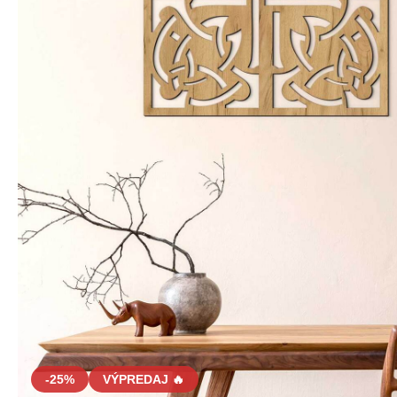
-25%
VÝPREDAJ 🔥