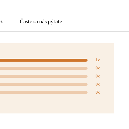
áž
Často sa nás pýtate
1x
0x
0x
0x
0x