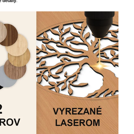
 detaily
.