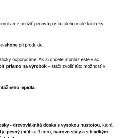
porúčame použiť penovú pásku alebo malé klinčeky.
 e-shope
pri produkte.
ticky odporučíme. Ak si chcete montáž ešte viac
piť priamo na výrobok
– stačí zvoliť túto možnosť v
tážneho lepidla
.
sky - drevovláknitá doska s vysokou hustotou,
ktorá
l je
pevný
(hrúbka 3 mm)
, tvarovo stály a s hladkým