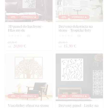
-25%
VÝPREDAJ 🔥
-25%
VÝPREDAJ 🔥
3D panel do kuchyne -
Drevená dekorácia na
Hlas mysle
stenu - Tropické listy
(
0
)
(
0
)
27,70 €
20,40 €
20
,80 €
15
,30 €
od
od
-25%
VÝPREDAJ 🔥
-25%
VÝPREDAJ 🔥
Viacdielny obraz na stenu
Drevený panel - Lístky na