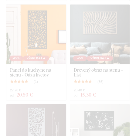
Doska spĺňa
európsky emisný štandard E1
- je bezpečná,
vhodná do interiéru
(vrátane detskej izby).
Čo nájdete v balíku?
Nástenný panel do kuchyne - Háj
-25%
VÝPREDAJ 🔥
-25%
VÝPREDAJ 🔥
Panel do kuchyne na
Drevený obraz na stenu -
stenu - Oáza kvetov
List
(
1
)
(
56
)
27,70 €
20,40 €
20
,80 €
15
,30 €
od
od