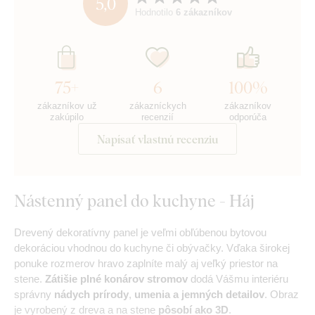
5,0
Hodnotilo
6 zákazníkov
75+
6
100%
zákazníkov už
zákazníckych
zákazníkov
zakúpilo
recenzií
odporúča
Napísať vlastnú recenziu
Nástenný panel do kuchyne - Háj
Drevený dekoratívny panel je veľmi obľúbenou bytovou
dekoráciou vhodnou do kuchyne či obývačky. Vďaka širokej
ponuke rozmerov hravo zaplníte malý aj veľký priestor na
stene.
Zátišie plné konárov stromov
dodá Vášmu interiéru
správny
nádych prírody
,
umenia a jemných detailov
. Obraz
je vyrobený z dreva a na stene
pôsobí ako 3D
.