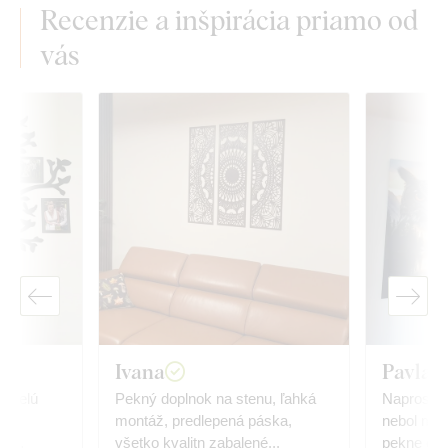
Recenzie a inšpirácia priamo od
vás
Ivana
Pavla K
kvelú
Pekný doplnok na stenu, ľahká
Naprosto s
sť.
montáž, predlepená páska,
nebol môj
 s
všetko kvalitn zabalené...
pekne ďa