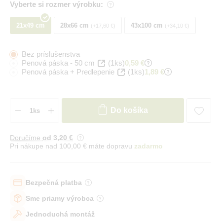
Vyberte si rozmer výrobku:
21x49 cm
28x66 cm
43x100 cm
+17,60 €
+34,10 €
Bez príslušenstva
Penová páska - 50 cm
(1ks)
0,59 €
Penová páska + Predlepenie
(1ks)
1,89 €
Do košíka
Doručíme
od 3
,20 €
Pri nákupe nad 100,00 € máte dopravu
zadarmo
Bezpečná platba
Sme priamy výrobca
Jednoduchá montáž