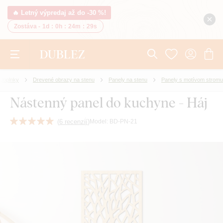
🔥 Letný výpredaj až do -30 %!
Zostáva -
1d
:
0h
:
24m
:
28s
 doplnky
Drevené obrazy na stenu
Panely na stenu
Panely s motívom stromu
Nástenný panel do kuchyne - Háj
(
6 recenzií
)
Model:
BD-PN-21