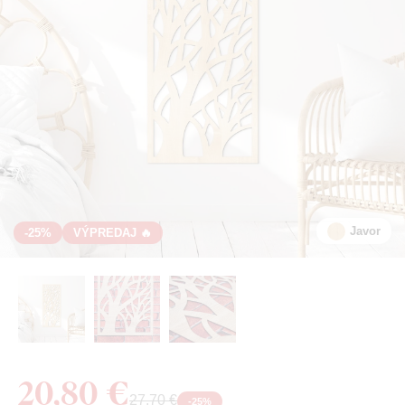
Javor
-25%
VÝPREDAJ 🔥
20,80 €
27,70 €
-
25
%