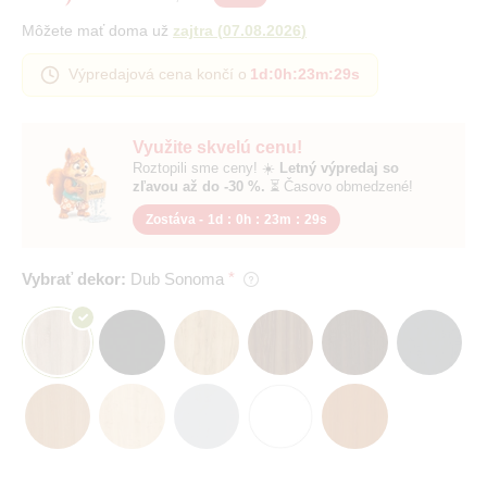
Môžete mať doma už
zajtra
(
07.08.2026
)
Výpredajová cena končí o
1d
:
0h
:
23m
:
28s
Využite skvelú cenu!
Roztopili sme ceny! ☀️
Letný výpredaj so
zľavou až do -30 %.
⏳ Časovo obmedzené!
Zostáva -
1d
:
0h
:
23m
:
28s
Vybrať dekor:
Dub Sonoma