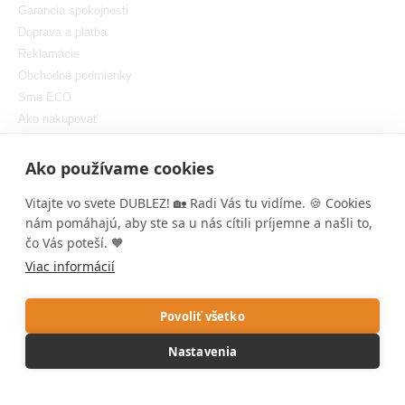
Garancia spokojnosti
Doprava a platba
Reklamácie
Obchodné podmienky
Sme ECO
Ako nakupovať
GDPR
Nastaviť cookies
Ako používame cookies
Vitajte vo svete DUBLEZ! 🏡 Radi Vás tu vidíme. 🍪 Cookies
nám pomáhajú, aby ste sa u nás cítili príjemne a našli to,
čo Vás poteší. 🧡
Viac informácií
Copyright © DUBLEZ 2026 | Všetky práva vyhradené
Tvorba výkonných internetových obchodov od
RIESENIA
Povoliť všetko
1
Táto stránka je chránená pomocou reCAPTCHA a uplatňujú sa
Nastavenia
Pravidlá ochrany osobných údajov
spoločnosti Google a ich
Zmluvné
podmienky
.