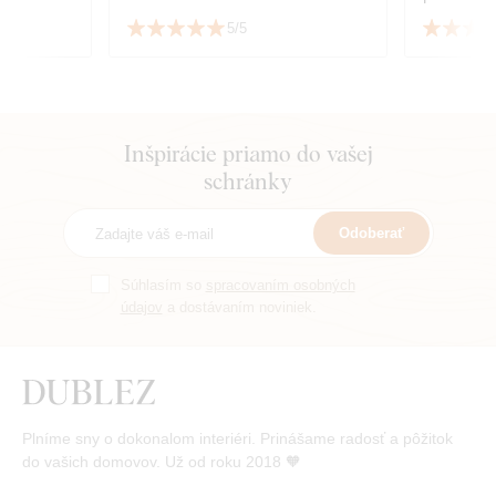
nale
5/5
👏
Inšpirácie priamo do vašej
schránky
Odoberať
Súhlasím so
spracovaním osobných
údajov
a dostávaním noviniek.
Plníme sny o dokonalom interiéri. Prinášame radosť a pôžitok
do vašich domovov. Už od roku 2018 🧡