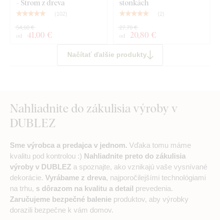
- Strom z dreva
stonkách
(
102
)
(
2
)
54,60 €
27,70 €
41
,00 €
20
,80 €
od
od
Načítať ďalšie produkty
Nahliadnite do zákulisia výroby v
DUBLEZ
Sme výrobca a predajca v jednom.
Vďaka tomu máme
kvalitu pod kontrolou :)
Nahliadnite preto do zákulisia
výroby v DUBLEZ
a spoznajte, ako vznikajú vaše vysnívané
dekorácie.
Vyrábame z dreva
, najporočilejšími technológiami
na trhu,
s dôrazom na kvalitu a detail
prevedenia.
Zaručujeme bezpečné balenie
produktov, aby výrobky
dorazili bezpečne k vám domov.