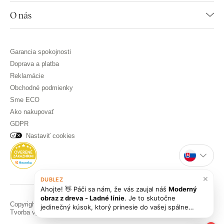
O nás
Garancia spokojnosti
Doprava a platba
Reklamácie
Obchodné podmienky
Sme ECO
Ako nakupovať
GDPR
Nastaviť cookies
×
DUBLEZ
Ahojte! 👋 Páči sa nám, že vás zaujal náš
Moderný
obraz z dreva - Ladné línie
. Je to skutočne
Copyright © DUBLEZ 2026 | Všetky práva vyhradené
jedinečný kúsok, ktorý prinesie do vašej spálne
Tvorba výkonných internetových obchodov od
RIESENIA
erotickú a elegantnú atmosféru. Ak hľadáte niečo