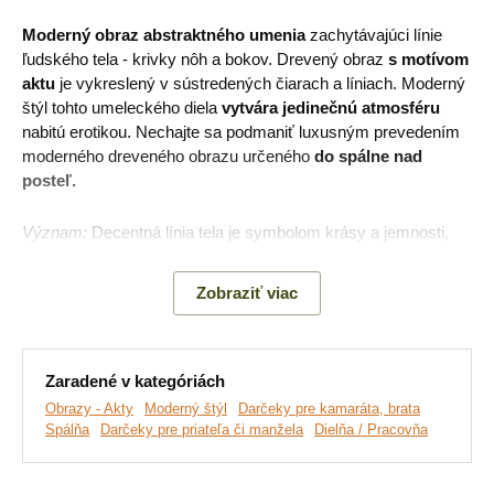
Moderný obraz abstraktného umenia
zachytávajúci línie
ľudského tela - krivky nôh a bokov. Drevený obraz
s motívom
aktu
je vykreslený v sústredených čiarach a líniach. Moderný
štýl tohto umeleckého diela
vytvára jedinečnú atmosféru
nabitú erotikou. Nechajte sa podmaniť luxusným prevedením
moderného dreveného obrazu určeného
do spálne nad
posteľ.
Význam:
Decentná línia tela je symbolom krásy a jemnosti,
ale zároveň vyjadruje túžbu a vášeň.
Zobraziť viac
Hlavné výhody produktu:
Zaradené v kategóriách
Jedinečný bytový doplnok
Obrazy - Akty
Moderný štýl
Darčeky pre kamaráta, brata
Spálňa
Darčeky pre priateľa či manžela
Dielňa / Pracovňa
Skvele sa hodí do modernej spálne
Jednoduchá montáž na stenu