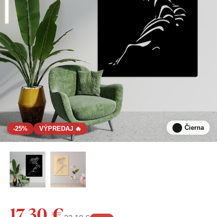
Čierna
-25%
VÝPREDAJ 🔥
17,30 €