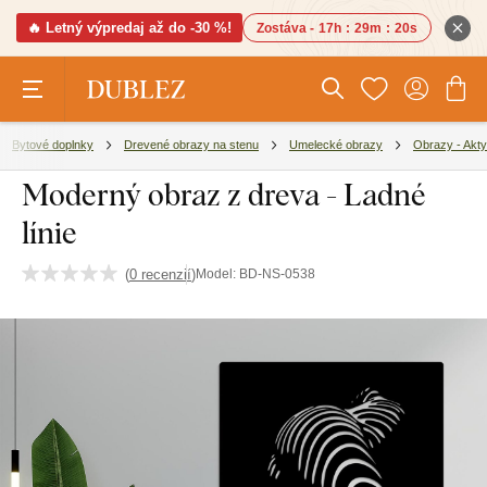
🔥 Letný výpredaj až do -30 %!
Zostáva -
17h
:
29m
:
19s
Bytové doplnky
Drevené obrazy na stenu
Umelecké obrazy
Obrazy - Akty
Moderný obraz z dreva - Ladné
línie
(
0 recenzií
)
Model:
BD-NS-0538