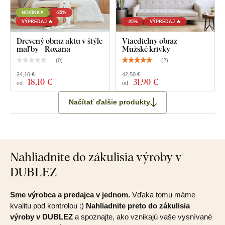
NOVINKA
-25%
VÝPREDAJ 🔥
-25%
VÝPREDAJ 🔥
Drevený obraz aktu v štýle
Viacdielny obraz -
maľby - Roxana
Mužské krivky
(
0
)
(
2
)
24,10 €
42,50 €
18
,10 €
31
,90 €
od
od
Načítať ďalšie produkty
Nahliadnite do zákulisia výroby v
DUBLEZ
Sme výrobca a predajca v jednom.
Vďaka tomu máme
kvalitu pod kontrolou :)
Nahliadnite preto do zákulisia
výroby v DUBLEZ
a spoznajte, ako vznikajú vaše vysnívané