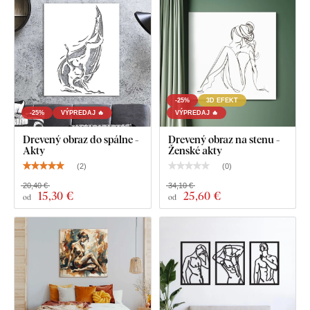
-25%
3D EFEKT
-25%
VÝPREDAJ 🔥
VÝPREDAJ 🔥
Drevený obraz do spálne -
Drevený obraz na stenu -
Akty
Ženské akty
(
2
)
(
0
)
20,40 €
34,10 €
15
,30 €
25
,60 €
od
od