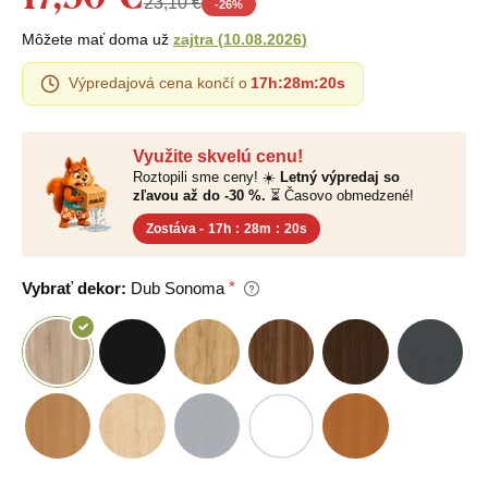
23,10 €
-
26
%
Môžete mať doma už
zajtra
(
10.08.2026
)
Výpredajová cena končí o
17h
:
28m
:
19s
Využite skvelú cenu!
Roztopili sme ceny! ☀️
Letný výpredaj so
zľavou až do -30 %.
⏳ Časovo obmedzené!
Zostáva -
17h
:
28m
:
19s
Vybrať dekor:
Dub Sonoma