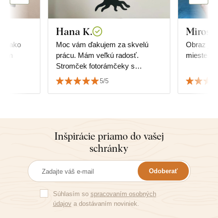
Hana K.
Mirosl
ak, ako
Moc vám ďakujem za skvelú
Obraz je 
 Som
prácu. Mám veľkú radosť.
mieste. Ď
Stromček fotorámčeky s
dátumom svadby dokonale
5/5
sedia. ☺️👏👏👏👏👏👏👏
Inšpirácie priamo do vašej
schránky
Odoberať
Súhlasím so
spracovaním osobných
údajov
a dostávaním noviniek.