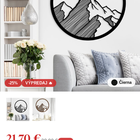
Čierna
-25%
VÝPREDAJ 🔥
21,70 €