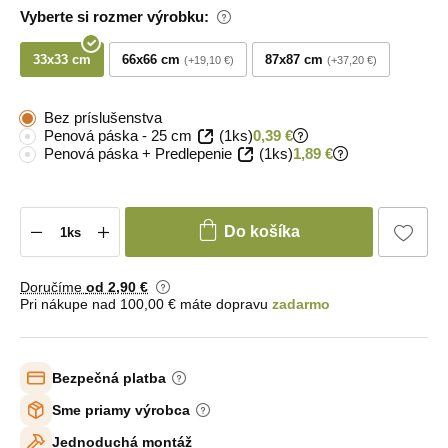
Vyberte si rozmer výrobku:
33x33 cm
66x66 cm
87x87 cm
+19,10 €
+37,20 €
Bez príslušenstva
Penová páska - 25 cm
(1ks)
0,39 €
Penová páska + Predlepenie
(1ks)
1,89 €
Do košíka
Doručíme
od 2
,90 €
Pri nákupe nad 100,00 € máte dopravu
zadarmo
Bezpečná platba
Sme priamy výrobca
Jednoduchá montáž