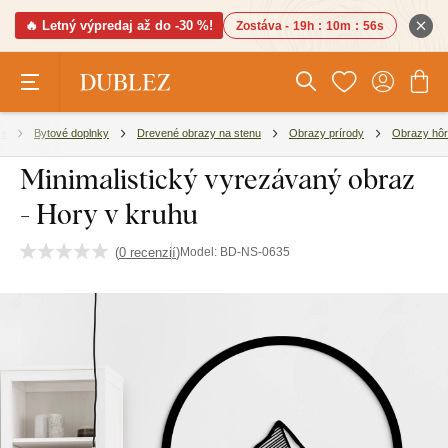
🔥 Letný výpredaj až do -30 %!
Zostáva -
19h
:
10m
:
55s
ie
Bytové doplnky
Drevené obrazy na stenu
Obrazy prírody
Obrazy hôr
Minimalistický vyrezávaný obraz
- Hory v kruhu
(
0 recenzií
)
Model:
BD-NS-0635