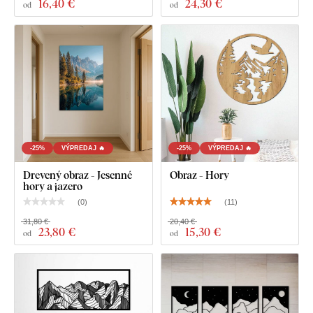
16
,40 €
24
,30 €
od
od
-25%
VÝPREDAJ 🔥
-25%
VÝPREDAJ 🔥
Drevený obraz - Jesenné
Obraz - Hory
hory a jazero
(
0
)
(
11
)
31,80 €
20,40 €
23
,80 €
15
,30 €
od
od