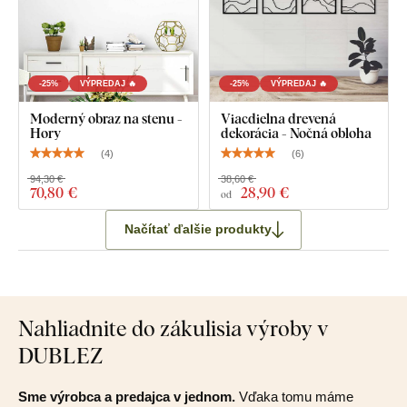
-25%
VÝPREDAJ 🔥
-25%
VÝPREDAJ 🔥
Moderný obraz na stenu -
Viacdielna drevená
Hory
dekorácia - Nočná obloha
(
4
)
(
6
)
94,30 €
38,60 €
70
,80 €
28
,90 €
od
Načítať ďalšie produkty
Nahliadnite do zákulisia výroby v
DUBLEZ
Sme výrobca a predajca v jednom.
Vďaka tomu máme