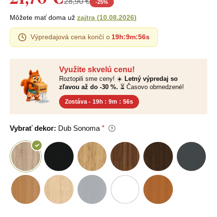
28,90 €
-
25
%
Môžete mať doma už
zajtra
(
10.08.2026
)
Výpredajová cena končí o
19h
:
9m
:
56s
Využite skvelú cenu!
Roztopili sme ceny! ☀️
Letný výpredaj so
zľavou až do -30 %.
⏳ Časovo obmedzené!
Zostáva -
19h
:
9m
:
56s
Vybrať dekor:
Dub Sonoma