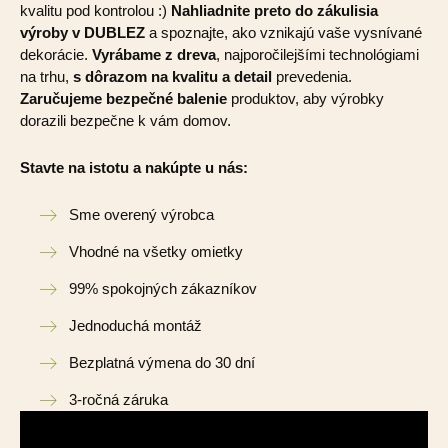
kvalitu pod kontrolou :)
Nahliadnite preto do zákulisia
výroby v DUBLEZ
a spoznajte, ako vznikajú vaše vysnívané
dekorácie.
Vyrábame z dreva
, najporočilejšími technológiami
na trhu,
s dôrazom na kvalitu a detail
prevedenia.
Zaručujeme bezpečné balenie
produktov, aby výrobky
dorazili bezpečne k vám domov.
Stavte na istotu a nakúpte u nás:
Sme overený výrobca
Vhodné na všetky omietky
99% spokojných zákazníkov
Jednoduchá montáž
Bezplatná výmena do 30 dní
3-ročná záruka