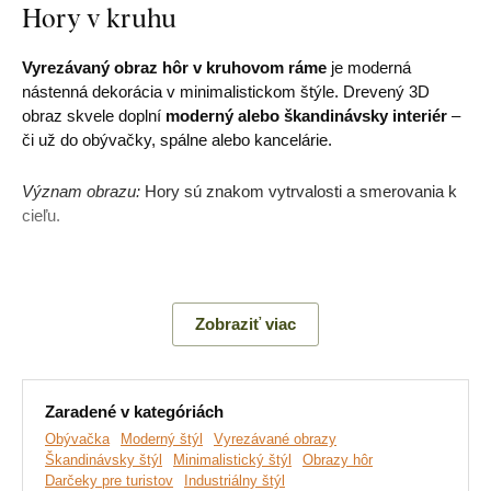
Hory v kruhu
Vyrezávaný obraz hôr v kruhovom ráme
je moderná
nástenná dekorácia v minimalistickom štýle. Drevený 3D
obraz skvele doplní
moderný alebo škandinávsky interiér
–
či už do obývačky, spálne alebo kancelárie.
Význam obrazu:
Hory sú znakom vytrvalosti a smerovania k
cieľu.
Hlavné výhody produktu:
Zobraziť viac
Originálna vyrezávaná dekorácia
Moderný geometrický dizajn
Zaradené v kategóriách
Jednoduchá montáž na stenu
Obývačka
Moderný štýl
Vyrezávané obrazy
Škandinávsky štýl
Minimalistický štýl
Obrazy hôr
Drevený 3 mm hrubý materiál
Darčeky pre turistov
Industriálny štýl