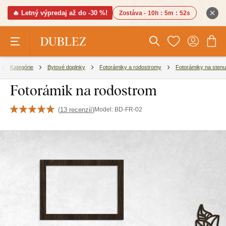
🔥 Letný výpredaj až do -30 %!
Zostáva -
10h
:
5m
:
51s
Kategórie
Bytové doplnky
Fotorámiky a rodostromy
Fotorámiky na stenu
Fotorámik na rodostrom
(
13 recenzií
)
Model:
BD-FR-02