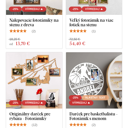
-25%
VÝPREDAJ 🔥
-25%
VÝPREDAJ 🔥
Nalepovacie fotorámiky na
Veľký fotorámik na viac
stenu z dreva
fotiek na stenu
(
2
)
(
1
)
18,20 €
72,50 €
13
,70 €
54
,40 €
od
-25%
VLASTNÝ TEXT
-25%
VÝPREDAJ 🔥
VÝPREDAJ 🔥
Originálny darček pre
Darček pre basketbalistu -
rybára - Fotorámiky
Fotorámik s menom
(
12
)
(
2
)