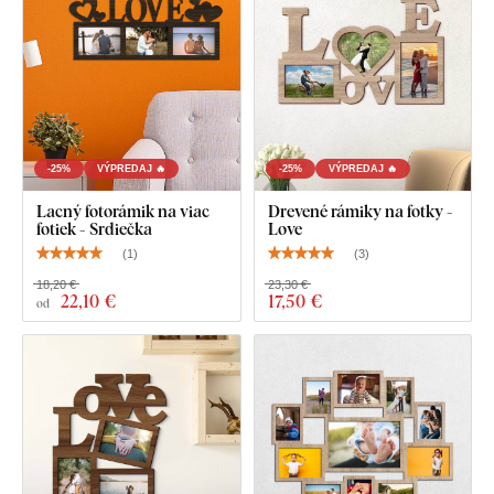
-25%
VÝPREDAJ 🔥
-25%
VÝPREDAJ 🔥
Lacný fotorámik na viac
Drevené rámiky na fotky -
fotiek - Srdiečka
Love
(
1
)
(
3
)
18,20 €
23,30 €
22
,10 €
17
,50 €
od