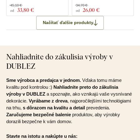
45,10 €
34,70 €
33
,80 €
26
,00 €
od
od
Načítať ďalšie produkty
Nahliadnite do zákulisia výroby v
DUBLEZ
Sme výrobca a predajca v jednom.
Vďaka tomu máme
kvalitu pod kontrolou :)
Nahliadnite preto do zákulisia
výroby v DUBLEZ
a spoznajte, ako vznikajú vaše vysnívané
dekorácie.
Vyrábame z dreva
, najporočilejšími technológiami
na trhu,
s dôrazom na kvalitu a detail
prevedenia.
Zaručujeme bezpečné balenie
produktov, aby výrobky
dorazili bezpečne k vám domov.
Stavte na istotu a nakúpte u nás: