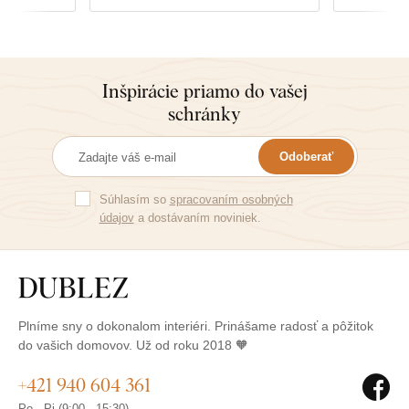
Inšpirácie priamo do vašej
schránky
Odoberať
Súhlasím so
spracovaním osobných
údajov
a dostávaním noviniek.
Plníme sny o dokonalom interiéri. Prinášame radosť a pôžitok
do vašich domovov. Už od roku 2018 🧡
+421 940 604 361
Po - Pi (9:00 - 15:30)