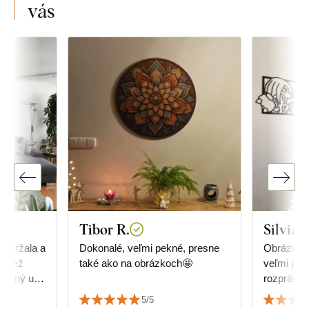
vás
Tibor R.
Silvia
obdržala a
Dokonalé, veľmi pekné, presne
Obrázky 
také ako na obrázkoch🤩
veľmi pote
kúpený u
rozprávka
5/5