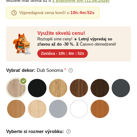
Môžete mať doma už o
2 pracovné dni
(
11.08.2026
)
Výpredajová cena končí o
10h
:
4m
:
51s
Využite skvelú cenu!
Roztopili sme ceny! ☀️
Letný výpredaj so
zľavou až do -30 %.
⏳ Časovo obmedzené!
Zostáva -
10h
:
4m
:
51s
Vybrať dekor:
Dub Sonoma
Vyberte si rozmer výrobku: