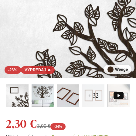
Wenge
-23%
VÝPREDAJ 🔥
+ 32
2,30 €
3,00 €
-
24
%