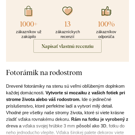
1000+
13
100%
zákazníkov už
zákazníckych
zákazníkov
zakúpilo
recenzií
odporúča
Napísať vlastnú recenziu
Fotorámik na rodostrom
Drevené fotorámiky na stenu sú veľmi obľúbeným doplnkom
každej domácnosti.
Vytvorte si mozaiku z vašich fotiek pri
strome života alebo váš rodostrom.
Ide o jedinečné
príslušenstvo, ktoré perfektne ladí a vytvorí milý detail.
Vhodné pre všetky naše stromy života, ktoré si viete krásne
zladiť vďaka rovnakému dekoru.
Rám na fotku je vyrobený z
dreva a
vďaka svojej hrúbke 3 mm
pôsobí ako 3D
, fotku do
neho jednoducho vlepíte. Vďaka širokej palete dekorov viete