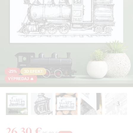
-25%
3D EFEKT
VÝPREDAJ 🔥
+ 3
26,30 €