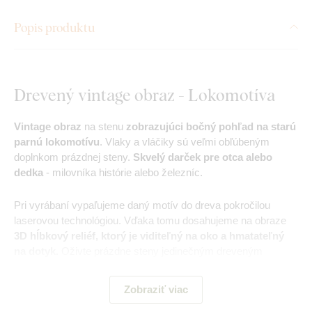
Popis produktu
Drevený vintage obraz - Lokomotíva
Vintage obraz
na stenu
zobrazujúci bočný pohľad na starú
parnú lokomotívu
. Vlaky a vláčiky sú veľmi obľúbeným
doplnkom prázdnej steny.
Skvelý darček pre otca alebo
dedka
- milovníka histórie alebo železníc.
Pri vyrábaní vypaľujeme daný motív do dreva pokročilou
laserovou technológiou. Vďaka tomu dosahujeme na obraze
3D hĺbkový reliéf, ktorý je viditeľný na oko a hmatateľný
na dotyk.
Oživte prázdne steny jedinečným dreveným
obrazom!
Zobraziť viac