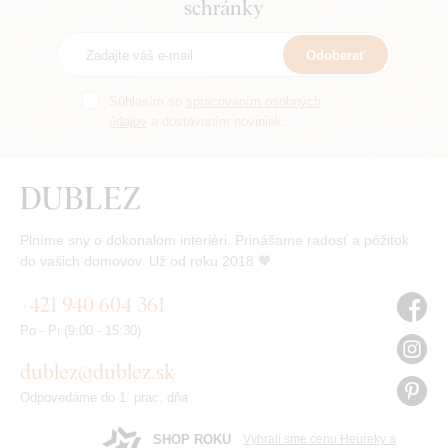
schránky
Odoberať
Súhlasím so
spracovaním osobných
údajov
a dostávaním noviniek.
Plníme sny o dokonalom interiéri. Prinášame radosť a pôžitok
do vašich domovov. Už od roku 2018 🧡
+421 940 604 361
Po - Pi (9:00 - 15:30)
dublez@dublez.sk
Odpovedáme do 1. prac. dňa
SHOP ROKU
Vyhrali sme cenu Heureky a