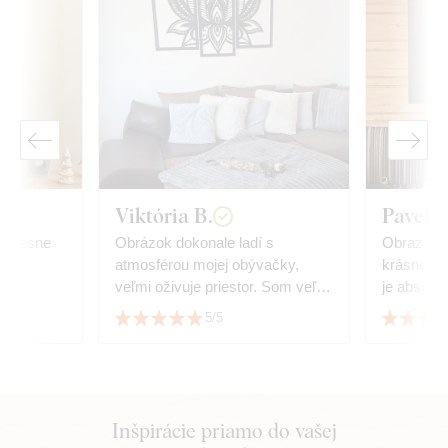
Viktória B.
Pavel 
, presne
Obrázok dokonale ladí s
Obraz sa 
🤩
atmosférou mojej obývačky,
krásne sp
veľmi oživuje priestor. Som veľmi
je absolút
spokojný s kvalitou aj so
Oceňujeme
5/5
službami.
a precízn
Inšpirácie priamo do vašej