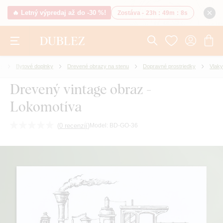
🔥 Letný výpredaj až do -30 %!
Zostáva -
23h
:
49m
:
8s
e
Bytové doplnky
Drevené obrazy na stenu
Dopravné prostriedky
Vlaky
Drevený vintage obraz -
Lokomotíva
(
0 recenzií
)
Model:
BD-GO-36