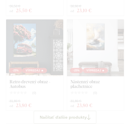
36,50 €
30,90 €
25
,50 €
23
,10 €
od
od
-25%
VÝPREDAJ 🔥
-25%
VÝPREDAJ 🔥
Retro drevený obraz -
Nástenný obraz
Autobus
plachetnice
(
0
)
(
0
)
31,80 €
31,80 €
23
,80 €
23
,80 €
od
od
Načítať ďalšie produkty