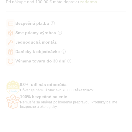
Pri nákupe nad 100,00 € máte dopravu
zadarmo
Bezpečná platba
Sme priamy výrobca
Jednoduchá montáž
Darčeky k objednávke
Výmena tovaru do 30 dní
98% ľudí nás odporúča
Dôveruje nám už viac ako
70 000 zákazníkov
.
100% bezpečné balenie
Nemusíte sa obávať poškodenia prepravou. Produkty balíme
bezpečne a ekologicky.