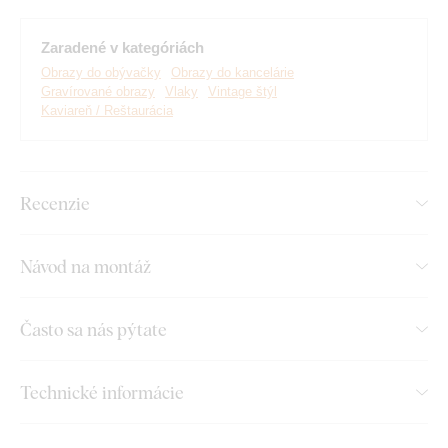
Hlavné výhody produktu:
Zaradené v kategóriách
Jedinečný drevený obraz
Obrazy do obývačky
Obrazy do kancelárie
Gravírované obrazy
Vlaky
Vintage štýl
Retro vintage dekorácia
Kaviareň / Reštaurácia
Precízne vygravírované detaily
Výborný darček pre muža
Recenzie
Skvele sa hodí do chodby
Návod na montáž
Montáž, ktorú zvládne každý:
Často sa nás pýtate
Obraz obsahuje na zadnej strane háčik/y, ktorými ho
jednoducho zavesíte na stenu. Ich počet závisí od veľkosti
obrazu.
Technické informácie
Gravírovanie do dreva, ktoré cítiť na