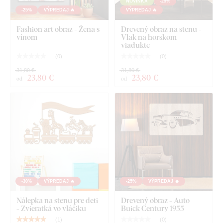
NOVINKA
-25%
-25%
VÝPREDAJ 🔥
VÝPREDAJ 🔥
Fashion art obraz - Žena s
Drevený obraz na stenu -
vínom
Vlak na horskom
viadukte
(
0
)
(
0
)
31,80 €
31,80 €
23
,80 €
23
,80 €
od
od
-30%
VÝPREDAJ 🔥
-25%
VÝPREDAJ 🔥
Nálepka na stenu pre deti
Drevený obraz - Auto
- Zvieratká vo vláčiku
Buick Century 1955
(
1
)
(
0
)