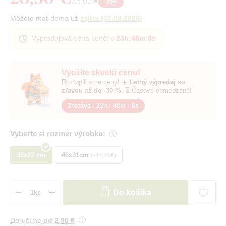
35,00 €
-
25
%
Môžete mať doma už
zajtra
(
07.08.2026
)
Výpredajová cena končí o
23h
:
48m
:
8s
Využite skvelú cenu!
Roztopili sme ceny! ☀️
Letný výpredaj so
zľavou až do -30 %.
⏳ Časovo obmedzené!
Zostáva -
23h
:
48m
:
8s
Vyberte si rozmer výrobku:
32x22 cm
46x31cm
+14,20 €
Do košíka
Doručíme
od 2
,90 €