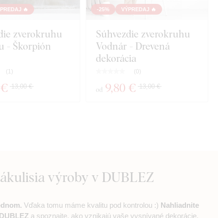
PREDAJ 🔥
-25%
VÝPREDAJ 🔥
die zverokruhu
Súhvezdie zverokruhu
u - Škorpión
Vodnár - Drevená
dekorácia
(
1
)
(
0
)
 €
9
,80 €
13,00 €
13,00 €
od
zákulisia výroby v DUBLEZ
jednom.
Vďaka tomu máme kvalitu pod kontrolou :)
Nahliadnite
v DUBLEZ
a spoznajte, ako vznikajú vaše vysnívané dekorácie.