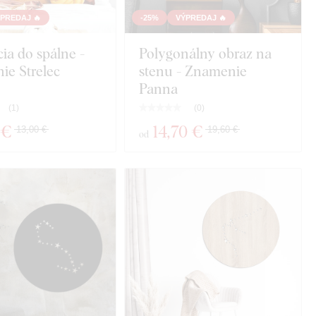
PREDAJ 🔥
-25%
VÝPREDAJ 🔥
ia do spálne -
Polygonálny obraz na
ie Strelec
stenu - Znamenie
Panna
(
1
)
(
0
)
 €
14
,70 €
13,00 €
19,60 €
od