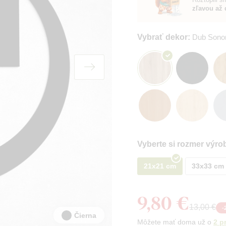
zľavou až 
Vybrať dekor:
Dub Son
Vyberte si rozmer výro
21x21 cm
33x33 cm
9,80 €
13,00 €
-
Čierna
Môžete mať doma už o
2 p