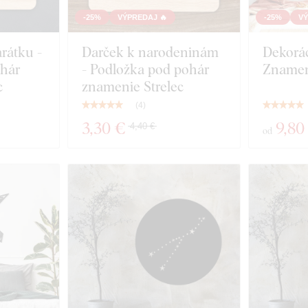
-25%
VÝPREDAJ 🔥
-25%
VÝ
rátku -
Darček k narodeninám
Dekorác
ohár
- Podložka pod pohár
Znamen
c
znamenie Strelec
(
4
)
3
,30 €
9
,80
4,40 €
od