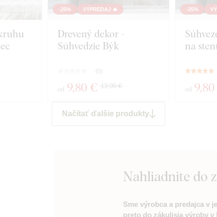
-25%
VÝPREDAJ 🔥
-25%
VÝ
kruhu
Drevený dekor -
Súhvez
lec
Súhvedzie Býk
na sten
(
0
)
9
,80 €
9
,80
13,00 €
od
od
Načítať ďalšie produkty
Nahliadnite do 
Sme výrobca a predajca v 
preto do zákulisia výroby 