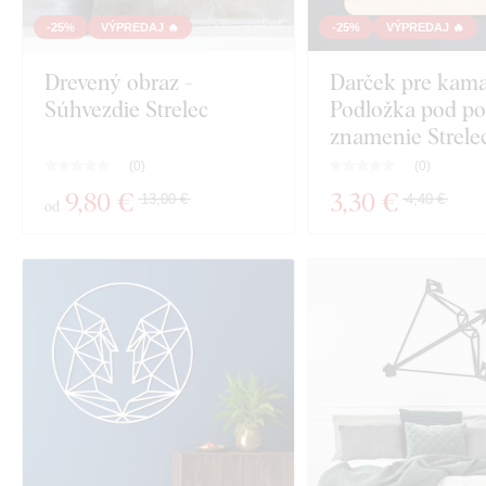
-25%
VÝPREDAJ 🔥
-25%
VÝPREDAJ 🔥
Drevený obraz -
Darček pre kama
Súhvezdie Strelec
Podložka pod p
znamenie Strele
(
0
)
(
0
)
9
,80 €
3
,30 €
13,00 €
4,40 €
od