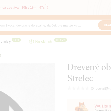
nca zostáva -
10h
:
19m
:
46s
Hľad
Nové
do -50%
vinky
📦 Na sklade
c
Drevený ob
Strelec
(
0 recenzií
)
Mo
Využite 
Roztopili 