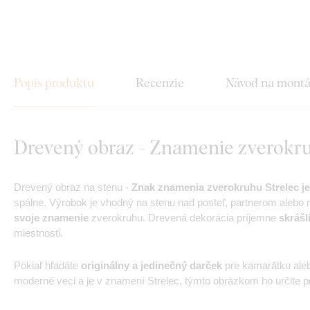
Popis produktu
Recenzie
Návod na mont
Drevený obraz - Znamenie zverokru
Drevený obraz na stenu -
Znak znamenia zverokruhu Strelec je
spálne. Výrobok je vhodný na stenu nad posteľ, partnerom aleb
svoje znamenie
zverokruhu. Drevená dekorácia príjemne
skrášl
miestnosti.
Pokiaľ hľadáte
originálny a jedinečný darček
pre kamarátku aleb
moderné veci a je v znamení Strelec, týmto obrázkom ho určite po