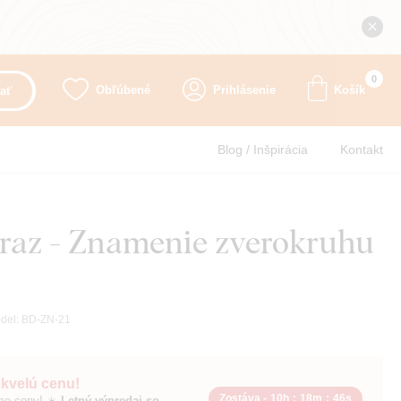
0
Obľúbené
Prihlásenie
Košík
ať
Blog / Inšpirácia
Kontakt
raz - Znamenie zverokruhu
del:
BD-ZN-21
skvelú cenu!
Zostáva -
10h
:
18m
:
45s
sme ceny! ☀️
Letný výpredaj so