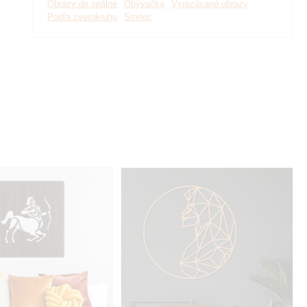
Obrazy do spálne
Obývačka
Vyrezávané obrazy
Podľa zverokruhu
Strelec