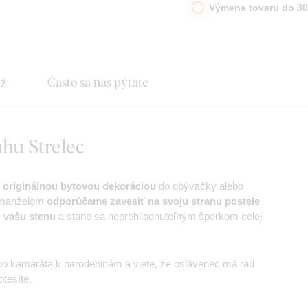
Výmena tovaru do 30
áž
Často sa nás pýtate
hu Strelec
 originálnou bytovou dekoráciou
do obývačky alebo
o manželom
odporúčame zavesiť na svoju stranu postele
i vašu stenu
a stane sa neprehliadnuteľným šperkom celej
o kamaráta k narodeninám a viete, že oslávenec má rád
tešíte.