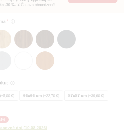
do -30 %.
⏳ Časovo obmedzené!
oma
bku:
66x66 cm
87x87 cm
+5,00 €
+22,70 €
+39,60 €
25
%
racovné dni
(
10.08.2026
)