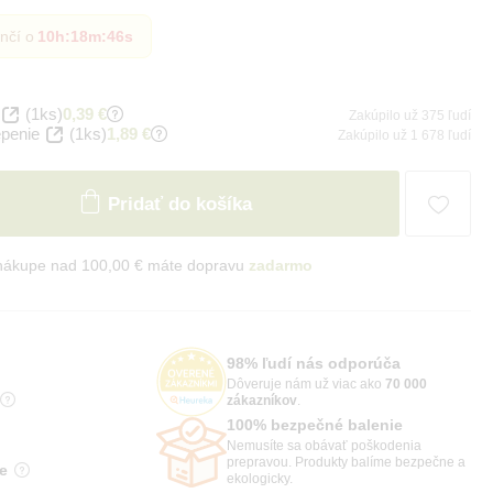
nčí o
10h
:
18m
:
45s
(1ks)
0,39 €
Zakúpilo už 375 ľudí
penie
(1ks)
1,89 €
Zakúpilo už 1 678 ľudí
Pridať do košíka
 nákupe nad 100,00 € máte dopravu
zadarmo
98% ľudí nás odporúča
Dôveruje nám už viac ako
70 000
zákazníkov
.
100% bezpečné balenie
Nemusíte sa obávať poškodenia
prepravou. Produkty balíme bezpečne a
e
ekologicky.