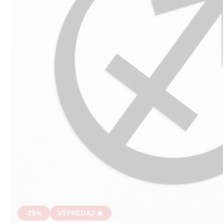
-25%
VÝPREDAJ 🔥