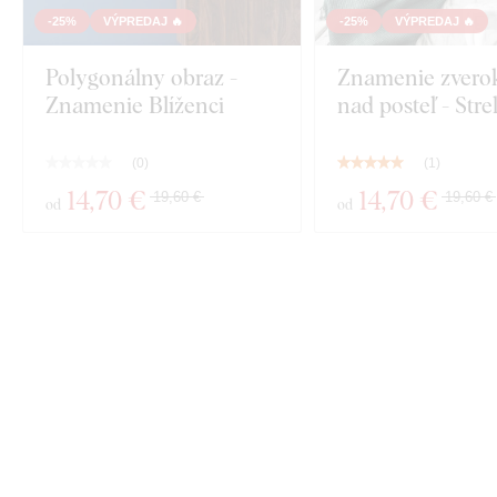
-25%
VÝPREDAJ 🔥
-25%
VÝPREDAJ 🔥
Polygonálny obraz -
Znamenie zvero
Znamenie Blíženci
nad posteľ - Stre
(
0
)
(
1
)
14
,70 €
14
,70 €
19,60 €
19,60 €
od
od