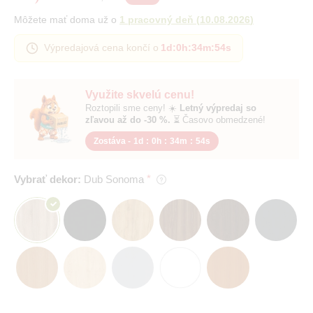
Môžete mať doma už o
1 pracovný deň
(
10.08.2026
)
Výpredajová cena končí o
1d
:
0h
:
34m
:
53s
Využite skvelú cenu!
Roztopili sme ceny! ☀️
Letný výpredaj so
zľavou až do -30 %.
⏳ Časovo obmedzené!
Zostáva -
1d
:
0h
:
34m
:
53s
Vybrať dekor:
Dub Sonoma