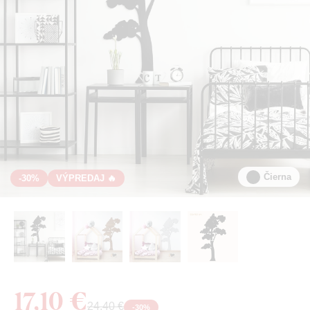
Čierna
-30%
VÝPREDAJ 🔥
17,10 €
24,40 €
-
30
%