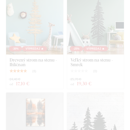
Toto príslušenstvo si môžete pohodlne
dokúpiť priamo v
našom e-shope
pri produkte.
Množstvo penovej pásky vám pri každej veľkosti produktu
automaticky odporučíme. Ak si chcete montáž ešte viac
zjednodušiť,
vieme vám penovú pásku aj profesionálne
predlepiť priamo na výrobok
– stačí zvoliť túto možnosť v
-30%
VÝPREDAJ 🔥
-25%
VÝPREDAJ 🔥
ponuke.
Drevený strom na stenu -
Veľký strom na stenu -
Ihličnan
Smrek
Pri väčších rozmeroch je možné produkt zavesiť aj pomocou
(
8
)
(
0
)
montážneho lepidla
.
24,40 €
25,70 €
17
,10 €
19
,30 €
od
od
Kvalita z dreva, ktorá vydrží roky
Výrobok je vyrezaný
laserovou technológiou
z drevenej
HDF dosky - drevovláknitá doska s vysokou hustotou,
ktorá vzniká zlisovaním drevených vlákien a živice pod
tlakom. Materiál je
pevný
(hrúbka 3 mm)
, tvarovo stály a s