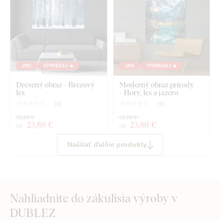
-25%
VÝPREDAJ 🔥
-25%
VÝPREDAJ 🔥
Drevený obraz - Brezový
Moderný obraz prírody
les
- Hory, les a jazero
(
0
)
(
0
)
31,80 €
31,80 €
23
,80 €
23
,80 €
od
od
Načítať ďalšie produkty
Nahliadnite do zákulisia výroby v
DUBLEZ