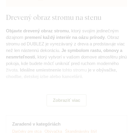
Drevený obraz stromu na stenu
Objavte drevený obraz stromu
, ktorý svojím jedinečným
dizajnom
premení každý interiér na oázu prírody
. Obraz
stromu od DUBLEZ je vyrezávaný z dreva a predstavuje viac
než len nástennú dekoráciu.
Je symbolom rastu, obnovy a
nesmrteľnosti
, ktorý vytvorí v vašom domove atmosféru plnú
pokoja, kde budete môcť uniknúť pred ruchom moderného
života.
Ideálne umiestnenie
tohto stromu
je v obývačke,
chodbe, detskej izbe alebo kancelárii.
Význam:
Obraz stromu môže každému pozorovateľovi
pripomínať iný strom. Najčastejšie býva označovaný ako
Zobraziť viac
sekvoja, dub alebo lipa.
Hlavné výhody produktu:
Zaradené v kategóriách
Darčeky pre otca
Obývačka
Škandinávsky štýl