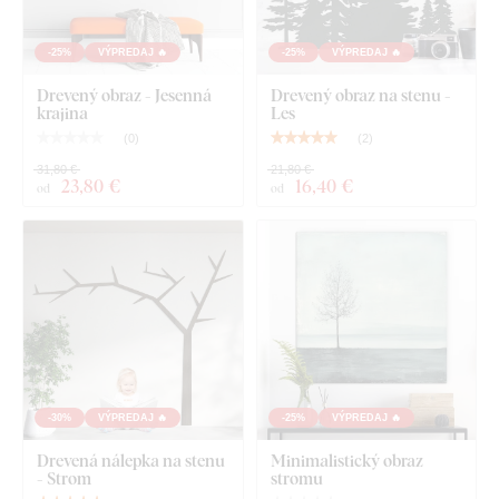
hladkým povrchom
. Vďaka pevnosti dokážeme vyrezávať aj
jemné, tenké detaily
.
-25%
VÝPREDAJ 🔥
-25%
VÝPREDAJ 🔥
Drevený obraz - Jesenná
Drevený obraz na stenu -
krajina
Les
(
0
)
(
2
)
31,80 €
21,80 €
23
,80 €
16
,40 €
od
od
Vyberať môžete z
12 dekorov
s polomatným lakom, ktorý
zvyšuje
odolnosť voči bežnému poškriabaniu
.
Hrúbka
3
mm
dodáva produktu
3D efekt
s jemným tieňovaním, takže
-30%
VÝPREDAJ 🔥
-25%
VÝPREDAJ 🔥
na stene pôsobí čisto a elegantne – na rozdiel od tenkých
papierových nálepiek.
Drevená nálepka na stenu
Minimalistický obraz
- Strom
stromu
Doska spĺňa
európsky emisný štandard E1
- je bezpečná,