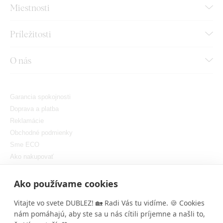
Miestnosti
Príležitosti
O nás
Garancia spokojnosti
Doprava a platba
Reklamácie
Obchodné podmienky
Sme ECO
Ako nakupovať
GDPR
Nastaviť cookies
Ako používame cookies
Vitajte vo svete DUBLEZ! 🏡 Radi Vás tu vidíme. 🍪 Cookies
nám pomáhajú, aby ste sa u nás cítili príjemne a našli to,
×