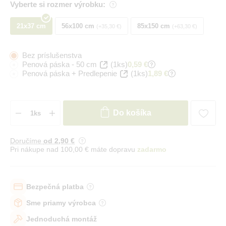
Vyberte si rozmer výrobku:
21x37 cm
56x100 cm
85x150 cm
+35,30 €
+63,30 €
Bez príslušenstva
Penová páska - 50 cm
(1ks)
0,59 €
Penová páska + Predlepenie
(1ks)
1,89 €
Do košíka
Doručíme
od 2
,90 €
Pri nákupe nad 100,00 € máte dopravu
zadarmo
Bezpečná platba
Sme priamy výrobca
Jednoduchá montáž