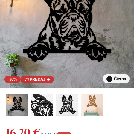
Čierna
-30%
VÝPREDAJ 🔥
16,20 €