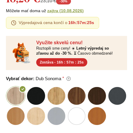
23,10 €
-
30
%
Môžete mať doma už
zajtra
(
10.08.2026
)
Výpredajová cena končí o
16h
:
57m
:
24s
Využite skvelú cenu!
Roztopili sme ceny! ☀️
Letný výpredaj so
zľavou až do -30 %.
⏳ Časovo obmedzené!
Zostáva -
16h
:
57m
:
24s
Vybrať dekor:
Dub Sonoma