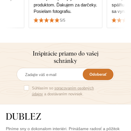
produktom. Ďakujem za darčeky.
spálňu st
Posielam fotografiu.
sa vynadí
s nákupo
5/5
sa nebáli 
Všetko je
a láskou. A
nie 3D mo
niekedy z
Inšpirácie priamo do vašej
Farby krá
schránky
zabalené. 
posledný 
Odoberať
Súhlasím so
spracovaním osobných
údajov
a dostávaním noviniek.
Plníme sny o dokonalom interiéri. Prinášame radosť a pôžitok