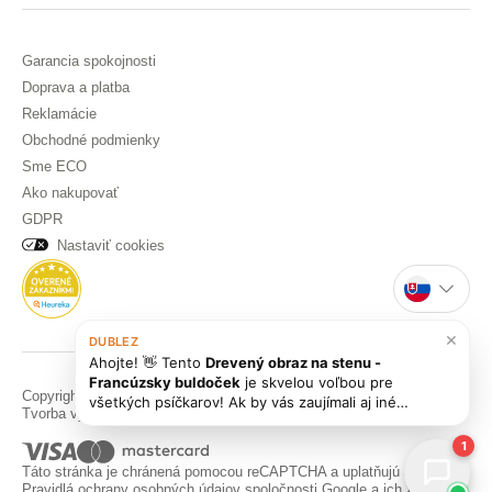
Garancia spokojnosti
Doprava a platba
Reklamácie
Obchodné podmienky
Sme ECO
Ako nakupovať
GDPR
Nastaviť cookies
×
DUBLEZ
Ahojte! 👋 Tento
Drevený obraz na stenu -
Francúzsky buldoček
je skvelou voľbou pre
Copyright © DUBLEZ 2026 | Všetky práva vyhradené
všetkých psíčkarov! Ak by vás zaujímali aj iné
Tvorba výkonných internetových obchodov od
RIESENIA
krásne obrazy, pozrite si naše ďalšie
bytové
dekorácie
alebo sa ma opýtajte, s čímkoľvek vám
1
rada pom
Táto stránka je chránená pomocou reCAPTCHA a uplatňujú sa
Pravidlá ochrany osobných údajov
spoločnosti Google a ich
Zmluvné