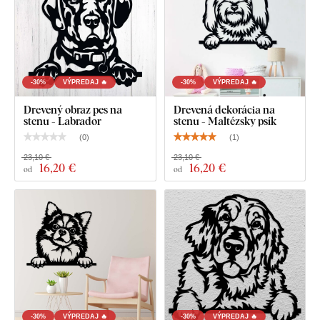
-30%
VÝPREDAJ 🔥
-30%
VÝPREDAJ 🔥
Drevený obraz pes na
Drevená dekorácia na
stenu - Labrador
stenu - Maltézsky psík
(
0
)
(
1
)
23,10 €
23,10 €
16
,20 €
16
,20 €
od
od
-30%
VÝPREDAJ 🔥
-30%
VÝPREDAJ 🔥