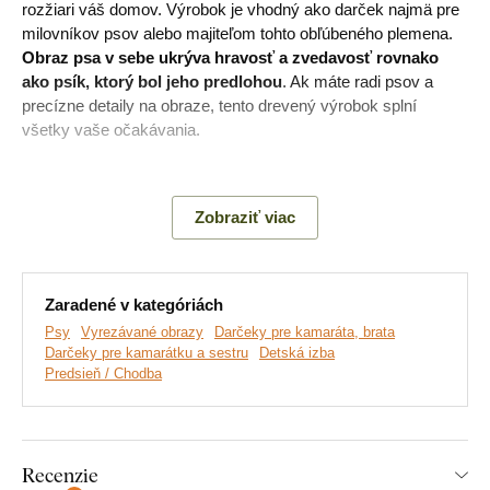
rozžiari váš domov. Výrobok je vhodný ako darček najmä pre
milovníkov psov alebo majiteľom tohto obľúbeného plemena.
Obraz psa v sebe ukrýva hravosť a zvedavosť rovnako
ako psík, ktorý bol jeho predlohou
. Ak máte radi psov a
precízne detaily na obraze, tento drevený výrobok splní
všetky vaše očakávania.
Význam
: Francúzsky buldočkovia sú veľmi inteligentné a
priateľské psy, ktoré sa okamžite stanú súčasťou rodiny.
Zobraziť viac
Hlavné výhody produktu:
Zaradené v kategóriách
Psy
Vyrezávané obrazy
Darčeky pre kamaráta, brata
Krásna drevená dekorácia
Darčeky pre kamarátku a sestru
Detská izba
Predsieň / Chodba
Ideálny darček pre psíčkara
Jednoduchá montáž na stenu
Drevený 3 mm hrubý materiál
Recenzie