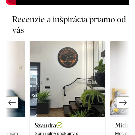
Recenzie a inšpirácia priamo od
vás
Szandra
Michal
na svojom
Som úplne spokojný s
Moc pekné