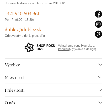
do vašich domovov. Už od roku 2018 🧡
+421 940 604 361
Po - Pi (9:00 - 15:30)
dublez@dublez.sk
Odpovedáme do 1. prac. dňa
SHOP ROKU
Vyhrali sme cenu Heureky a
2022
Popularity
(bývanie a design)
Výrobky
Miestnosti
Príležitosti
O nás