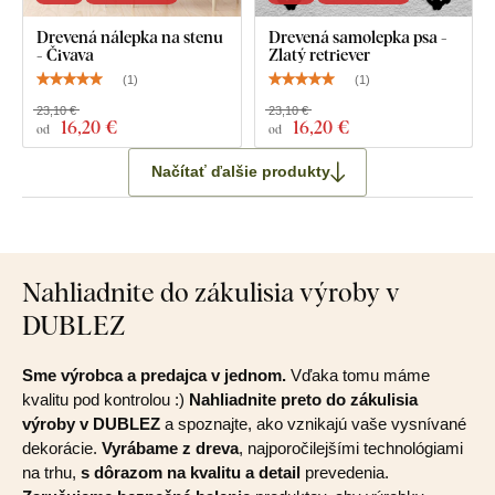
Drevená nálepka na stenu
Drevená samolepka psa -
- Čivava
Zlatý retriever
(
1
)
(
1
)
23,10 €
23,10 €
16
,20 €
16
,20 €
od
od
Načítať ďalšie produkty
Nahliadnite do zákulisia výroby v
DUBLEZ
Sme výrobca a predajca v jednom.
Vďaka tomu máme
kvalitu pod kontrolou :)
Nahliadnite preto do zákulisia
výroby v DUBLEZ
a spoznajte, ako vznikajú vaše vysnívané
dekorácie.
Vyrábame z dreva
, najporočilejšími technológiami
na trhu,
s dôrazom na kvalitu a detail
prevedenia.