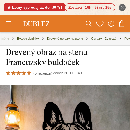
🔥 Letný výpredaj až do -30 %!
Zostáva -
16h
:
58m
:
24s
tegórie
Bytové doplnky
Drevené obrazy na stenu
Obrazy - Zvieratá
Psy
Drevený obraz na stenu -
Francúzsky buldoček
(
6 recenzií
)
Model:
BD-OZ-049