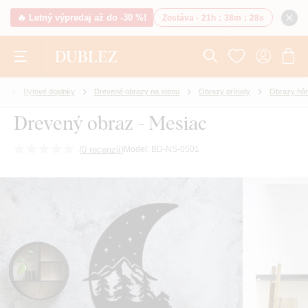
🔥 Letný výpredaj až do -30 %!
Zostáva -
21h
:
38m
:
27s
ie
Bytové doplnky
Drevené obrazy na stenu
Obrazy prírody
Obrazy hôr
Drevený obraz - Mesiac
(
0 recenzií
)
Model:
BD-NS-0501