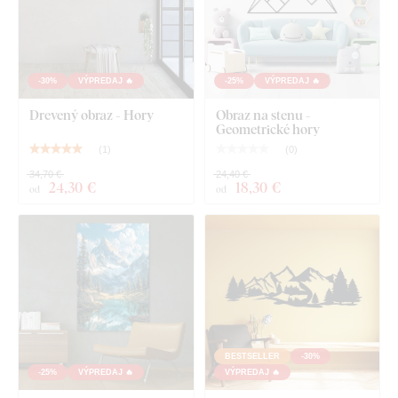
Kvalita z dreva, ktorá vydrží roky
-30%
VÝPREDAJ 🔥
-25%
VÝPREDAJ 🔥
Výrobok je vyrezaný
laserovou technológiou
z drevenej
Drevený obraz - Hory
Obraz na stenu -
HDF dosky - drevovláknitá doska s vysokou hustotou,
Geometrické hory
ktorá vzniká zlisovaním drevených vlákien a živice pod
(
1
)
(
0
)
tlakom. Materiál je
pevný
(hrúbka 3 mm)
, tvarovo stály a s
34,70 €
24,40 €
hladkým povrchom
. Vďaka pevnosti dokážeme vyrezávať aj
24
,30 €
18
,30 €
od
od
jemné, tenké detaily
.
BESTSELLER
-30%
-25%
VÝPREDAJ 🔥
VÝPREDAJ 🔥