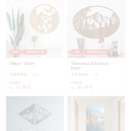
-25%
VÝPREDAJ 🔥
-25%
VÝPREDAJ 🔥
Obraz - Hory
Nástenná dekorácia -
Hory
(
11
)
(
4
)
20,40 €
21,80 €
15
,30 €
16
,40 €
od
od