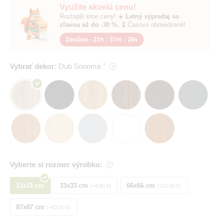
Využite skvelú cenu!
Roztopili sme ceny! ☀️
Letný výpredaj so
zľavou až do -30 %.
⏳ Časovo obmedzené!
Zostáva -
21h
:
37m
:
27s
Vybrať dekor:
Dub Sonoma
Vyberte si rozmer výrobku:
21x21 cm
33x33 cm
66x66 cm
+4,80 €
+21,30 €
87x87 cm
+43,50 €