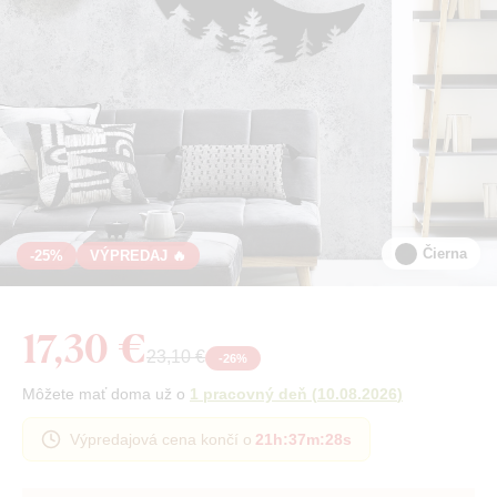
Čierna
-25%
VÝPREDAJ 🔥
17,30 €
23,10 €
-
26
%
Môžete mať doma už o
1 pracovný deň
(
10.08.2026
)
Výpredajová cena končí o
21h
:
37m
:
27s