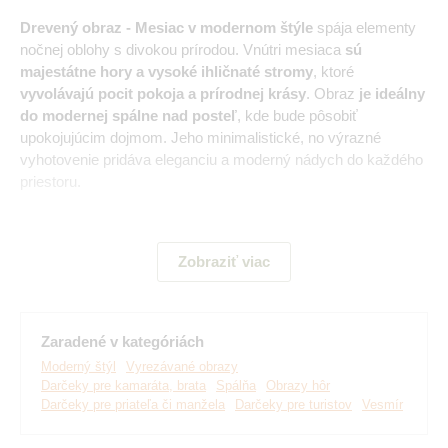
Drevený obraz - Mesiac v modernom štýle
spája elementy
nočnej oblohy s divokou prírodou. Vnútri mesiaca
sú
majestátne hory a vysoké ihličnaté stromy
, ktoré
vyvolávajú pocit pokoja a prírodnej krásy
. Obraz
je ideálny
do modernej spálne nad posteľ
, kde bude pôsobiť
upokojujúcim dojmom. Jeho minimalistické, no výrazné
vyhotovenie pridáva eleganciu a moderný nádych do každého
priestoru.
Hlavné výhody produktu:
Zobraziť viac
Moderný a minimalistický dizajn
Skvelý obraz nad posteľ
Zaradené v kategóriách
Moderný štýl
Vyrezávané obrazy
Jednoduchá montáž na stenu
Darčeky pre kamaráta, brata
Spálňa
Obrazy hôr
Darčeky pre priateľa či manžela
Darčeky pre turistov
Vesmír
Drevený 3 mm hrubý materiál