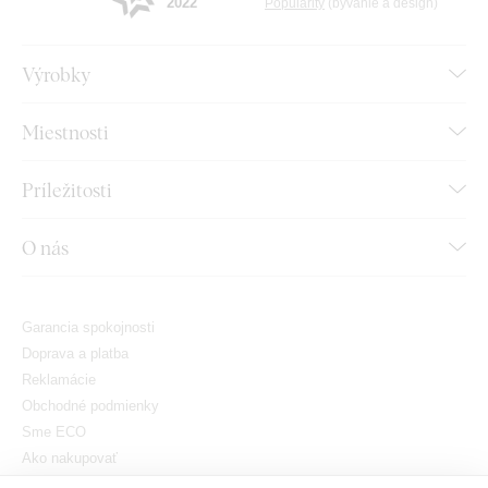
2022
Popularity
(bývanie a design)
Výrobky
Miestnosti
Príležitosti
O nás
Garancia spokojnosti
Doprava a platba
Reklamácie
Obchodné podmienky
Sme ECO
Ako nakupovať
GDPR