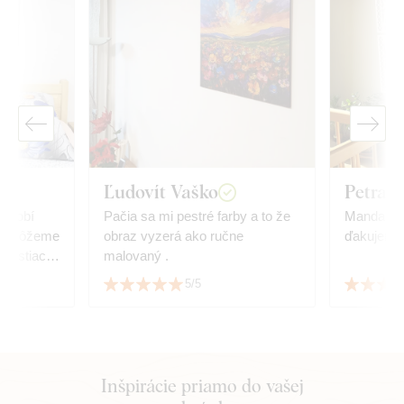
Ľudovít Vaško
Petra S
 zdobí
Pačia sa mi pestré farby a to že
Mandala j
a nemôžeme
obraz vyzerá ako ručne
ďakujeme!
enostiach
malovaný .
rázku sme
5/5
rahší.
cíznosťou
n tlač a
sa
žasne.
Inšpirácie priamo do vašej
tarostlivo