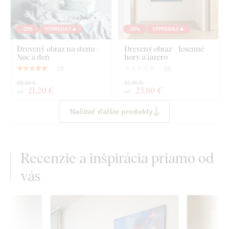
-25%
VÝPREDAJ 🔥
-25%
VÝPREDAJ 🔥
Drevený obraz na stenu -
Drevený obraz - Jesenné
Noc a deň
hory a jazero
(
3
)
(
0
)
28,30 €
31,80 €
21
,20 €
23
,80 €
od
od
Načítať ďalšie produkty
Recenzie a inšpirácia priamo od
vás