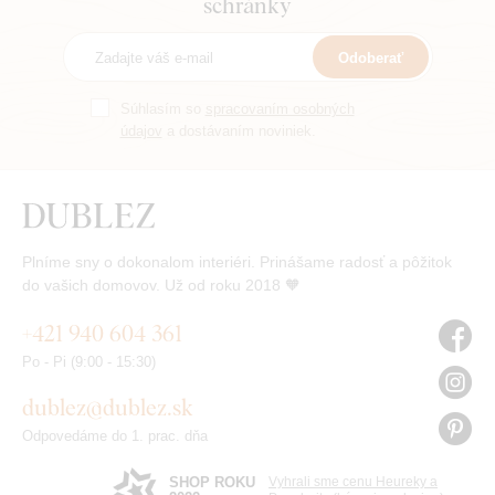
schránky
prvý, ani
eme :)
Odoberať
Súhlasím so
spracovaním osobných
údajov
a dostávaním noviniek.
Plníme sny o dokonalom interiéri. Prinášame radosť a pôžitok
do vašich domovov. Už od roku 2018 🧡
+421 940 604 361
Po - Pi (9:00 - 15:30)
dublez@dublez.sk
Odpovedáme do 1. prac. dňa
SHOP ROKU
Vyhrali sme cenu Heureky a