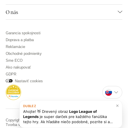
O nás
Garancia spokojnosti
Doprava a platba
Reklamácie
Obchodné podmienky
Sme ECO
Ako nakupovať
GDPR
Nastaviť cookies
×
DUBLEZ
Ahojte! 👋 Drevený obraz
Logo League of
Legends
je super darček pre každého fanúšika
Copyright © DUBLEZ 2026 | Všetky práva vyhradené
tejto hry. Ak hľadáte niečo podobné, pozrite si aj
Tvorba výkonných internetových obchodov od
RIESENIA
naše ďalšie
drevené obrazy
, alebo sa nás