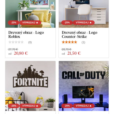
Vymeriate si miesto na stene.
Na zadnú stranu produktu nalepíte penovú pásku.
-25%
VÝPREDAJ 🔥
-25%
VÝPREDAJ 🔥
Jednotlivé časti priložíte na stenu podľa šablóny.
Drevený obraz - Logo
Drevený obraz - Logo
Roblox
Counter-Strike
Šablónu zo steny odstránite.
(
0
)
(
1
)
Tešíte sa z novej dekorácie.
27,70 €
28,70 €
20
,80 €
21
,50 €
od
od
Podrobný návod, ako predlepiť penovú pásku
, nájdete v
našom
článku
v sekcii montážnych návodov.
Ak máte záujem, ponúkame aj
voliteľnú službu predlepenia
pásky
– penovú pásku vám profesionálne nalepíme na zadnú
stranu produktu a jej množstvo prispôsobíme rozmeru a typu
dekorácie. Túto službu je potrebné zakliknúť pri kúpe
produktu.
-25%
VÝPREDAJ 🔥
-25%
VÝPREDAJ 🔥