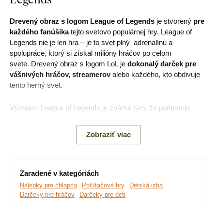
Drevený obraz s logom League of Legends
je stvorený
pre
každého fanúšika
tejto svetovo populárnej hry. League of
Legends nie je len hra – je to svet plný adrenalínu a
spolupráce, ktorý si získal milióny hráčov po celom
svete. Drevený obraz s logom LoL je
dokonalý darček pre
vášnivých hráčov, streamerov
alebo každého, kto obdivuje
tento herný svet.
Význam:
League of Legends je známe tým, že podporuje
tímového ducha, strategické myslenie a schopnosť
prispôsobiť sa dynamickým situáciám, čo je dôvod, prečo ho
Zobraziť viac
hráči milujú.
Hlavné výhody produktu:
Zaradené v kategóriách
Nálepky pre chlapca
Počítačové hry
Detská izba
Darčeky pre hráčov
Darčeky pre deti
Originálny darček pre hráčov
Skvele sa hodí do detskej izby