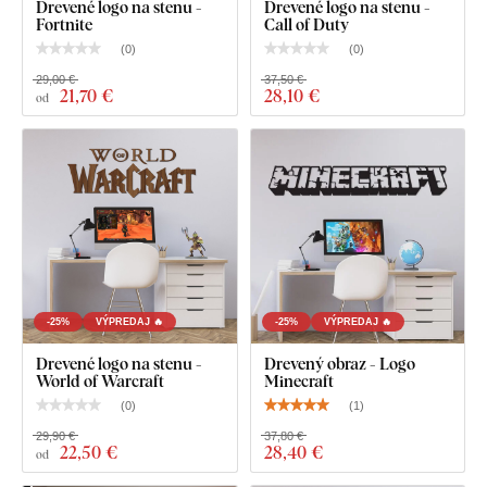
Drevené logo na stenu -
Drevené logo na stenu -
Kvalita z dreva, ktorá vydrží roky
Fortnite
Call of Duty
(
0
)
(
0
)
Výrobok je vyrezaný
laserovou technológiou
z drevenej
29,00 €
37,50 €
HDF dosky - drevovláknitá doska s vysokou hustotou,
21
,70 €
28
,10 €
od
ktorá vzniká zlisovaním drevených vlákien a živice pod
tlakom. Materiál je
pevný
(hrúbka 3 mm)
, tvarovo stály a s
hladkým povrchom
. Vďaka pevnosti dokážeme vyrezávať aj
jemné, tenké detaily
.
-25%
VÝPREDAJ 🔥
-25%
VÝPREDAJ 🔥
Drevené logo na stenu -
Drevený obraz - Logo
World of Warcraft
Minecraft
(
0
)
(
1
)
29,90 €
37,80 €
22
,50 €
28
,40 €
od
Vyberať môžete z
12 dekorov
s polomatným lakom, ktorý