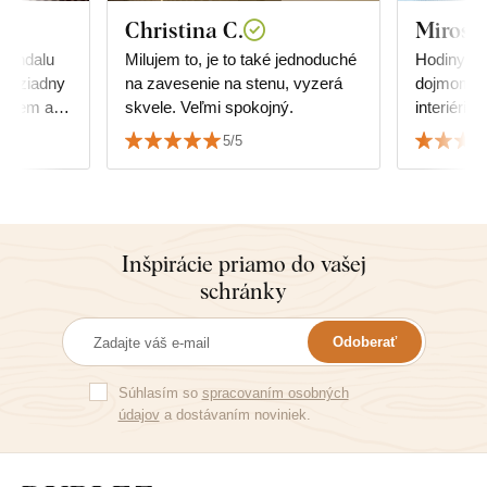
Christina C.
Mirosl
mandalu
Milujem to, je to také jednoduché
Hodiny pô
cm, ziadny
na zavesenie na stenu, vyzerá
dojmom a 
akujem a
skvele. Veľmi spokojný.
interiéri 
Podarilo 
5/5
podlahy.
Inšpirácie priamo do vašej
schránky
Odoberať
Súhlasím so
spracovaním osobných
údajov
a dostávaním noviniek.