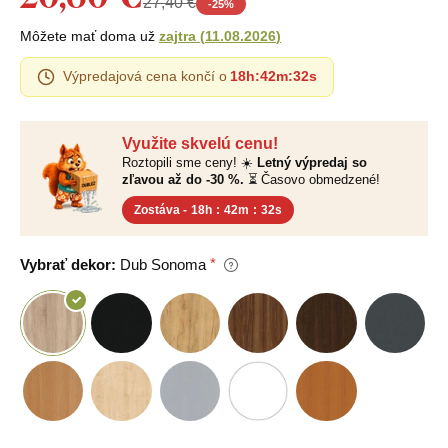
27,40 €
-
25
%
Môžete mať doma už
zajtra
(
11.08.2026
)
Výpredajová cena končí o
18h
:
42m
:
31s
Využite skvelú cenu!
Roztopili sme ceny! ☀️
Letný výpredaj so
zľavou až do -30 %.
⏳ Časovo obmedzené!
Zostáva -
18h
:
42m
:
31s
Vybrať dekor:
Dub Sonoma