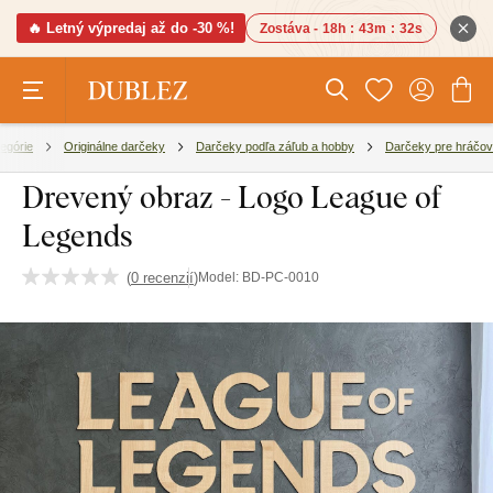
🔥 Letný výpredaj až do -30 %!
Zostáva -
18h
:
43m
:
31s
egórie
Originálne darčeky
Darčeky podľa záľub a hobby
Darčeky pre hráčov
Drevený obraz - Logo League of
Legends
(
0 recenzií
)
Model:
BD-PC-0010