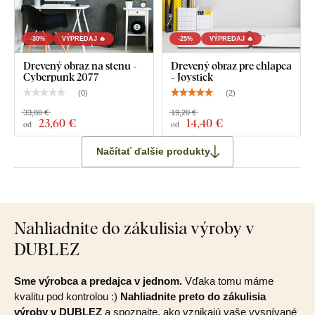
-30%
VÝPREDAJ 🔥
-25%
VÝPREDAJ 🔥
Drevený obraz na stenu -
Drevený obraz pre chlapca
Cyberpunk 2077
- Joystick
(
0
)
(
2
)
33,80 €
19,20 €
23
,60 €
14
,40 €
od
od
Načítať ďalšie produkty
Nahliadnite do zákulisia výroby v
DUBLEZ
Sme výrobca a predajca v jednom.
Vďaka tomu máme
kvalitu pod kontrolou :)
Nahliadnite preto do zákulisia
výroby v DUBLEZ
a spoznajte, ako vznikajú vaše vysnívané