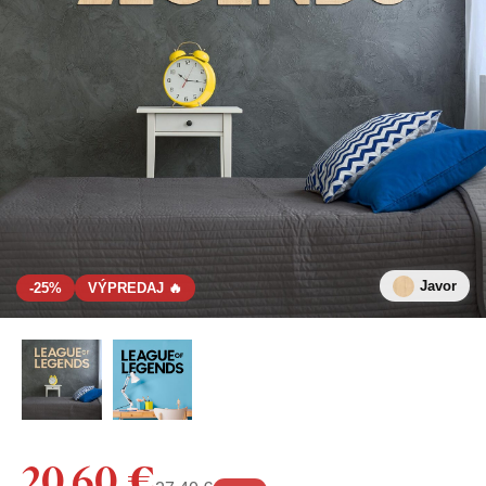
Javor
-25%
VÝPREDAJ 🔥
20,60 €