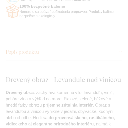
100% bezpečné balenie
Nemusíte sa obávať poškodenia prepravou. Produkty balíme
bezpečne a ekologicky.
Popis produktu
Drevený obraz - Levandule nad vinicou
Drevený obraz
zachytáva kamennú vilu, levanduľu, vinič,
poháre vína a výhľad na more. Fialové, zelené, béžové a
hnedé farby obrazu
príjemne zútulnia interiér
. Obraz s
levanduľou a vinicou vynikne v jedálni, obývačke, kuchyni
alebo chodbe. Hodí sa
do
provensálskeho, rustikálneho,
vidieckeho aj elegantne prírodného interiéru
, najmä k