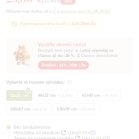
31,80 €
-
26
%
Môžete mať doma už o
2 pracovné dni
(
11.08.2026
)
Výpredajová cena končí o
21h
:
30m
:
3s
Využite skvelú cenu!
Roztopili sme ceny! ☀️
Letný výpredaj so
zľavou až do -30 %.
⏳ Časovo obmedzené!
Zostáva -
21h
:
30m
:
3s
Vyberte si rozmer výrobku:
31x21 cm
48x32 cm
67x45 cm
+13,20 €
+29,70 €
100x67 cm
136x90 cm
+46,10 €
+107,90 €
Bez príslušenstva
Hmoždina so skrutkou
(1ks)
0,89 €
Stojan na vystavenie výrobku
(1ks)
2,90 €