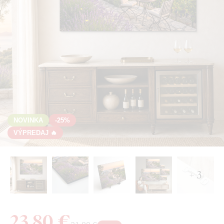
NOVINKA
-25%
VÝPREDAJ 🔥
+ 3
23,80 €