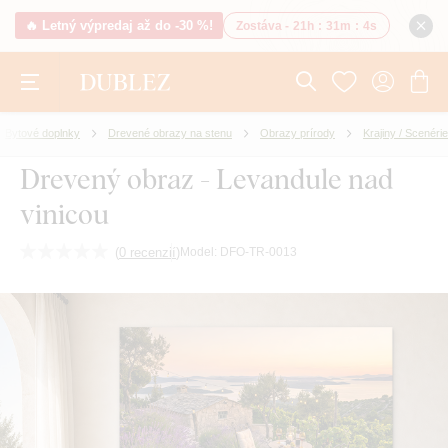
🔥 Letný výpredaj až do -30 %!
Zostáva -
21h
:
31m
:
3s
Bytové doplnky
Drevené obrazy na stenu
Obrazy prírody
Krajiny / Scenérie
Drevený obraz - Levandule nad
vinicou
(
0 recenzií
)
Model:
DFO-TR-0013