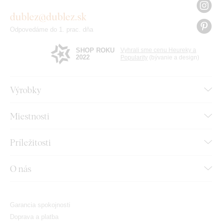
dublez@dublez.sk
Odpovedáme do 1. prac. dňa
SHOP ROKU
Vyhrali sme cenu Heureky a
2022
Popularity
(bývanie a design)
Výrobky
Miestnosti
Príležitosti
O nás
Garancia spokojnosti
Doprava a platba