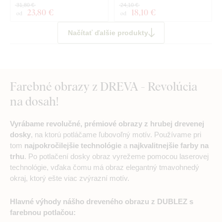
31,80 €
24,10 €
23
,80 €
18
,10 €
od
od
Načítať ďalšie produkty
Farebné obrazy z DREVA - Revolúcia
na dosah!
Vyrábame revolučné, prémiové obrazy z hrubej drevenej
dosky
, na ktorú potláčame ľubovoľný motív. Používame pri
tom
najpokročilejšie technológie
a
najkvalitnejšie farby na
trhu
. Po potlačení dosky obraz vyrežeme pomocou laserovej
technológie, vďaka čomu má obraz elegantný tmavohnedý
okraj, ktorý ešte viac zvýrazní motív.
Hlavné výhody nášho dreveného obrazu z DUBLEZ s
farebnou potlačou: