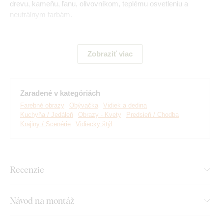
drevu, kameňu, ľanu, olivovníkom, teplému osvetleniu a
neutrálnym farbám.
Význam obrazu:
Obraz tak prináša do priestoru provensálsku
pohodu, teplo domova a chuť na chvíľu spomaliť.
Zobraziť viac
Zaradené v kategóriách
Farebné obrazy
Obývačka
Vidiek a dedina
Kuchyňa / Jedáleň
Obrazy - Kvety
Predsieň / Chodba
Krajiny / Scenérie
Vidiecky štýl
Recenzie
Vyrábame prémiové obrazy DUBLEZ vytlačené na
Návod na montáž
drevenej doske.
Používame pri tom
najpokročilejšie
technológie
a
najkvalitnejšie farby na trhu
. Motív vytlačíme